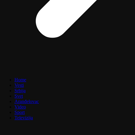
Home
Vesti
Srbija
Svet
Aranđelovac
Video
Sport
Televizija