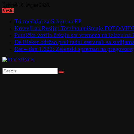
Skip
Četvrtak, 6. avgust 2026.
to
Vesti:
content
Tri medalje za Srbiju na EP
Krenuli na Rusiju; Totalno uništenje FOTO/VI
Putnička vozila čekaju sat vremena na izlazu na
De Bleker održao prvi radni sastanak sa sudijam
Rat – dan 1.622: Zelenski spreman na pregovore