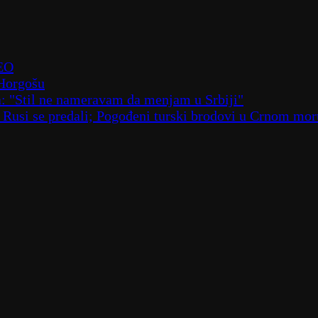
DEO
 Horgošu
a: "Stil ne nameravam da menjam u Srbiji"
; Rusi se predali; Pogođeni turski brodovi u Crnom m