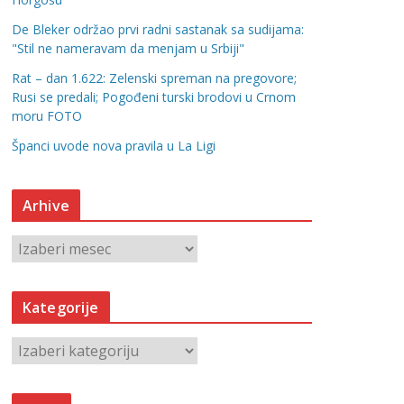
De Bleker održao prvi radni sastanak sa sudijama:
"Stil ne nameravam da menjam u Srbiji"
Rat – dan 1.622: Zelenski spreman na pregovore;
Rusi se predali; Pogođeni turski brodovi u Crnom
moru FOTO
Španci uvode nova pravila u La Ligi
Arhive
A
r
h
Kategorije
i
v
K
e
a
t