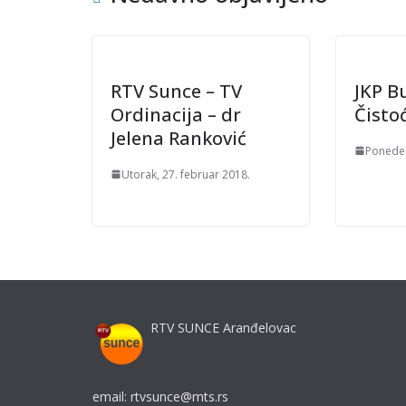
RTV Sunce – TV
JKP Bu
Ordinacija – dr
Čisto
Jelena Ranković
Ponedel
Utorak, 27. februar 2018.
RTV SUNCE Aranđelovac
email: rtvsunce@mts.rs