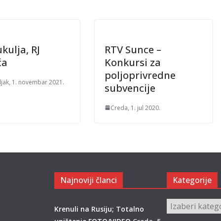
kulja, RJ
RTV Sunce –
ća
Konkursi za
poljoprivredne
jak, 1. novembar 2021.
subvencije
Creda, 1. jul 2020.
Najnoviji članci
Kategorije
Kategorije
Krenuli na Rusiju; Totalno