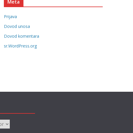
Meta
e
g
Prijava
o
r
Dovod unosa
i
Dovod komentara
j
sr.WordPress.org
e