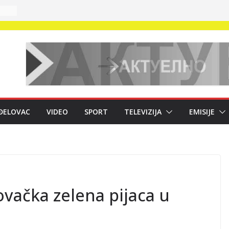
 na
m
ĐELOVAC
VIDEO
SPORT
TELEVIZIJA
EMISIJE
ki
;
eni
m
vačka zelena pijaca u