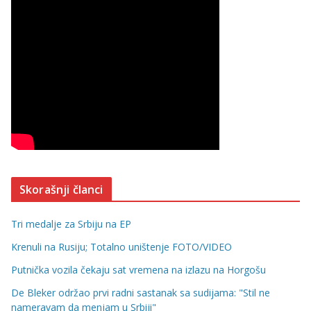
Skorašnji članci
Tri medalje za Srbiju na EP
Krenuli na Rusiju; Totalno uništenje FOTO/VIDEO
Putnička vozila čekaju sat vremena na izlazu na Horgošu
De Bleker održao prvi radni sastanak sa sudijama: "Stil ne
nameravam da menjam u Srbiji"