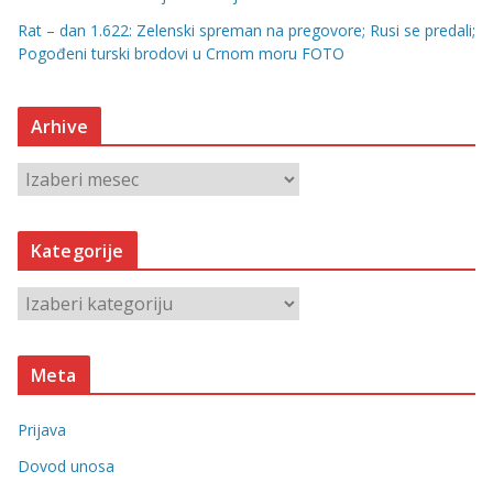
Rat – dan 1.622: Zelenski spreman na pregovore; Rusi se predali;
Pogođeni turski brodovi u Crnom moru FOTO
Arhive
A
r
h
Kategorije
i
v
K
e
a
t
Meta
e
g
Prijava
o
r
Dovod unosa
i