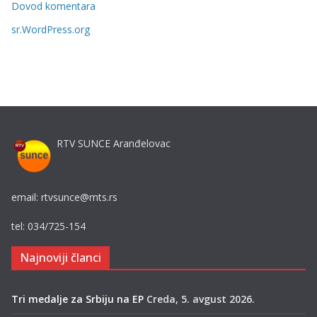
Dovod komentara
j
sr.WordPress.org
e
RTV SUNCE Aranđelovac
email: rtvsunce@mts.rs
tel: 034/725-154
Najnoviji članci
Tri medalje za Srbiju na EP
Creda, 5. avgust 2026.