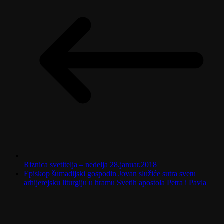
Riznica svetitelja – nedelja 28.januar.2018
Episkop šumadijski gospodin Jovan služiće sutra svetu
arhijerejsku liturgiju u hramu Svetih apostola Petra i Pavla