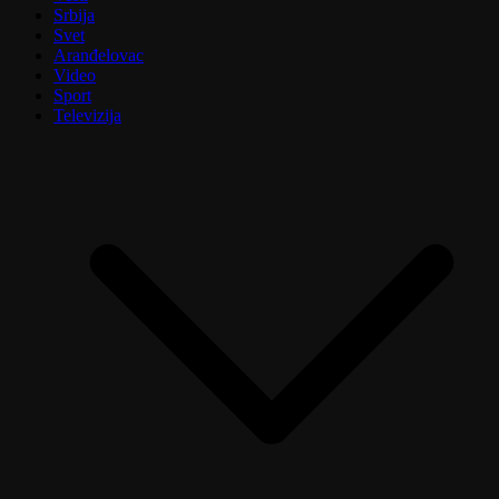
Srbija
Svet
Aranđelovac
Video
Sport
Televizija