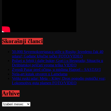
Skorašnji članci
50.000 Severnokorejanaca stiže u Rusiju; Izvedeno čak 40
udara!; Gađane ključne tačke FOTO/VIDEO
Požari u Srbiji i dalje bukte; Gori i u Beogradu; Situacija u
Deliblatskoj peščari veoma teška VIDEO
Zvezdi Pazar pred očima, u mislima Hapoel – SASTAVI
Nela-art kutak otvoren u Lamelama
Veliki ruski udar: Meta – Kijev; Dron pogodio putnički voz;
Lokomotivu guta plamen FOTO/VIDEO
Arhive
Arhive