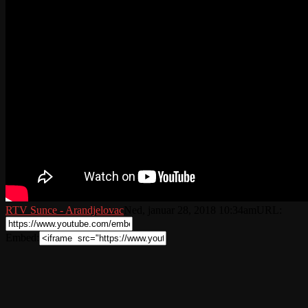
RTV Sunce - Arandjelovac
Ned, januar 28, 2018 10:34am
URL:
Embed: