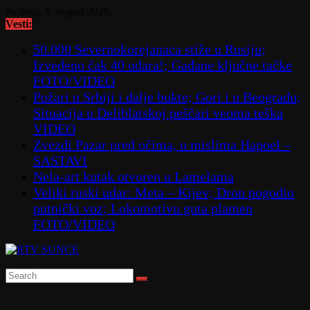
Skip
Nedelja, 9. avgust 2026.
to
Vesti:
content
50.000 Severnokorejanaca stiže u Rusiju;
Izvedeno čak 40 udara!; Gađane ključne tačke
FOTO/VIDEO
Požari u Srbiji i dalje bukte; Gori i u Beogradu;
Situacija u Deliblatskoj peščari veoma teška
VIDEO
Zvezdi Pazar pred očima, u mislima Hapoel –
SASTAVI
Nela-art kutak otvoren u Lamelama
Veliki ruski udar: Meta – Kijev; Dron pogodio
putnički voz; Lokomotivu guta plamen
FOTO/VIDEO