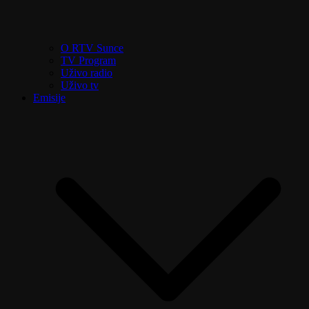
O RTV Sunce
TV Program
Uživo radio
Uživo tv
Emisije