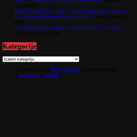
udara!; Gađane ključne tačke FOTO/VIDEO
Subota, 8.
avgust 2026.
Požari u Srbiji i dalje bukte; Gori i u Beogradu; Situacija u
Deliblatskoj peščari veoma teška VIDEO
Subota, 8. avgust
2026.
Zvezdi Pazar pred očima, u mislima Hapoel – SASTAVI
Subota, 8. avgust 2026.
Kategorije
Kategorije
Copyright © 2026
RTV SUNCE
. All rights reserved.
/
Impressum
/
Kontakt
/