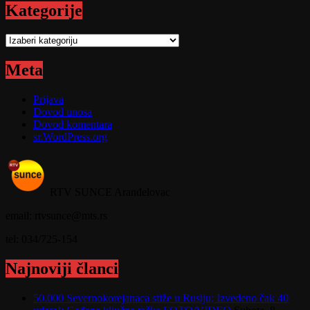
Kategorije
Kategorije
Meta
Prijava
Dovod unosa
Dovod komentara
sr.WordPress.org
RTV SUNCE Aranđelovac
email: rtvsunce@mts.rs
tel: 034/725-154
Najnoviji članci
50.000 Severnokorejanaca stiže u Rusiju; Izvedeno čak 40