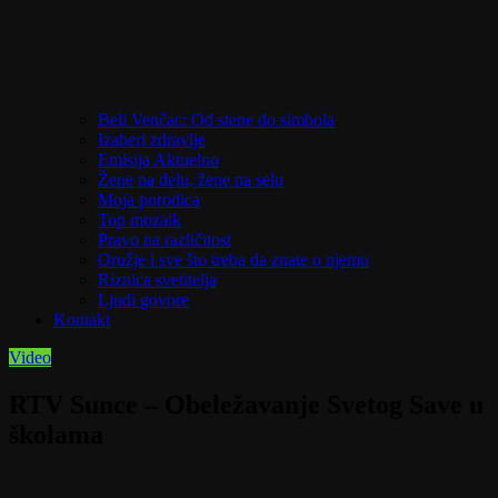
Beli Venčac: Od stene do simbola
Izaberi zdravlje
Emisija Aktuelno
Žene na delu, žene na selu
Moja porodica
Top mozaik
Pravo na različitost
Oružje i sve što treba da znate o njemu
Riznica svetitelja
Ljudi govore
Kontakt
Video
RTV Sunce – Obeležavanje Svetog Save u
školama