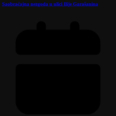
Saobraćajna nezgoda u ulici Ilije Garašanina