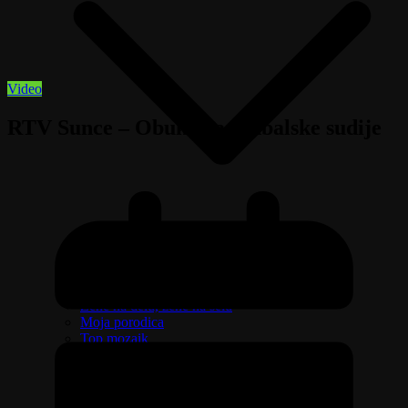
Video
RTV Sunce – Obuka za fudbalske sudije
Izaberi zdravlje
Emisija Aktuelno
Žene na delu, žene na selu
Moja porodica
Top mozaik
Pravo na različitost
Oružje i sve što treba da znate o njemu
Riznica svetitelja
Ljudi govore