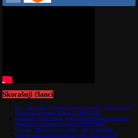
Skorašnji članci
Rat – dan 1.624: Ukrajinci ponovo pogodili "ruski Amazon";
SAD pojačale pomoć Kijevu FOTO/VIDEO
Katastrofa: Bukte požari; Vojska Srbije podigla helikoptere;
Proglasili su vanrednu situaciju FOTO/VIDEO
Fonseka: "Đoković je sve stariji – zato to predlaže"
Isplivali uznemirujući podaci iz jedne od najmoćnijih