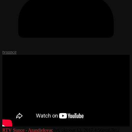
tvsunce
RTV Sunce - Arandjelovac
Pet, oktobar 13, 2017 4:56pm
URL: