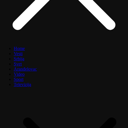
Home
Vesti
Srbija
Svet
Aranđelovac
Video
Sport
Televizija