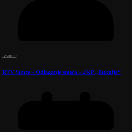
tvsunce
RTV Sunce – Odlaganje smeća – JKP „Bukulja“