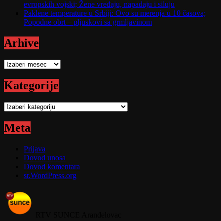
evropskih vojski; Žene vređaju, napadaju i siluju
Paklene temperature u Srbiji: Ovo su merenja u 10 časova;
Popodne obrt – pljuskovi sa grmljavinom
Arhive
Arhive
Kategorije
Kategorije
Meta
Prijava
Dovod unosa
Dovod komentara
sr.WordPress.org
RTV SUNCE Aranđelovac