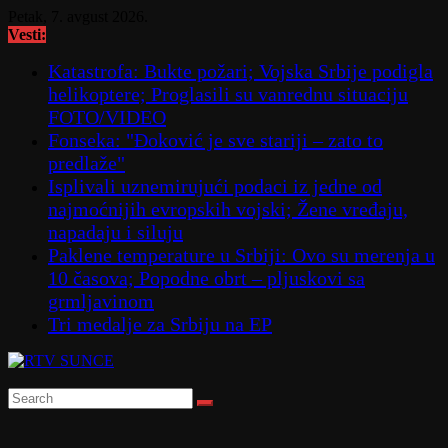
Skip
Petak, 7. avgust 2026.
to
Vesti:
content
Katastrofa: Bukte požari; Vojska Srbije podigla
helikoptere; Proglasili su vanrednu situaciju
FOTO/VIDEO
Fonseka: "Đoković je sve stariji – zato to
predlaže"
Isplivali uznemirujući podaci iz jedne od
najmoćnijih evropskih vojski; Žene vređaju,
napadaju i siluju
Paklene temperature u Srbiji: Ovo su merenja u
10 časova; Popodne obrt – pljuskovi sa
grmljavinom
Tri medalje za Srbiju na EP