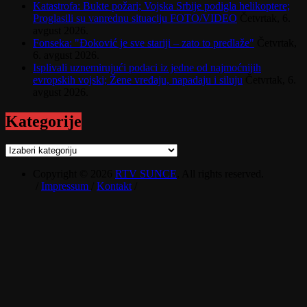
Katastrofa: Bukte požari; Vojska Srbije podigla helikoptere;
Proglasili su vanrednu situaciju FOTO/VIDEO
Četvrtak, 6.
avgust 2026.
Fonseka: "Đoković je sve stariji – zato to predlaže"
Četvrtak,
6. avgust 2026.
Isplivali uznemirujući podaci iz jedne od najmoćnijih
evropskih vojski; Žene vređaju, napadaju i siluju
Četvrtak, 6.
avgust 2026.
Kategorije
Kategorije
Copyright © 2026
RTV SUNCE
. All rights reserved.
/
Impressum
/
Kontakt
/