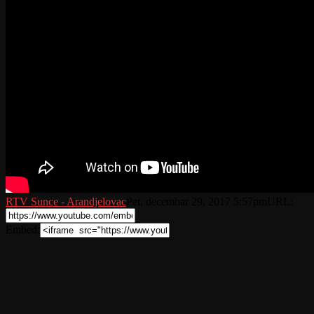
RTV Sunce - Arandjelovac
Pet, decembar 29, 2017 5:57pm
URL:
Embed: