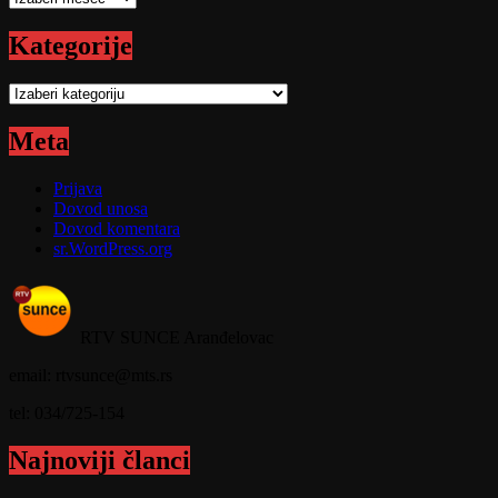
Kategorije
Kategorije
Meta
Prijava
Dovod unosa
Dovod komentara
sr.WordPress.org
RTV SUNCE Aranđelovac
email: rtvsunce@mts.rs
tel: 034/725-154
Najnoviji članci