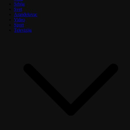
Srbija
Svet
Aranđelovac
Video
Sport
Televizija