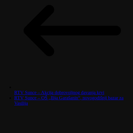
RTV Sunce – Akcija dobrovoljnog davanja krvi
RTV Sunce – OŠ „Ilija Garašanin“, novogodišnji bazar za
Vasilija