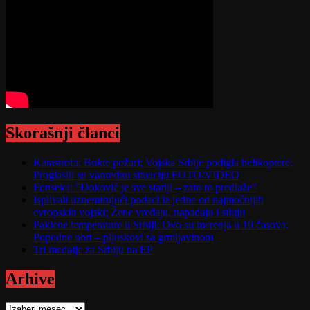
Skorašnji članci
Katastrofa: Bukte požari; Vojska Srbije podigla helikoptere;
Proglasili su vanrednu situaciju FOTO/VIDEO
Fonseka: "Đoković je sve stariji – zato to predlaže"
Isplivali uznemirujući podaci iz jedne od najmoćnijih
evropskih vojski; Žene vređaju, napadaju i siluju
Paklene temperature u Srbiji: Ovo su merenja u 10 časova;
Popodne obrt – pljuskovi sa grmljavinom
Tri medalje za Srbiju na EP
Arhive
Arhive