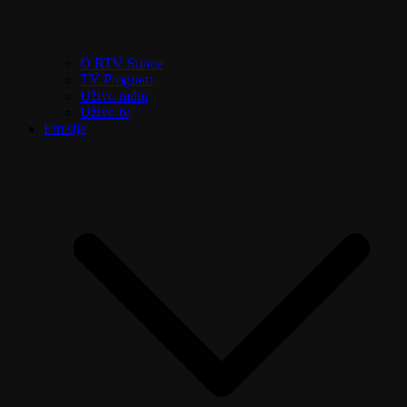
O RTV Sunce
TV Program
Uživo radio
Uživo tv
Emisije