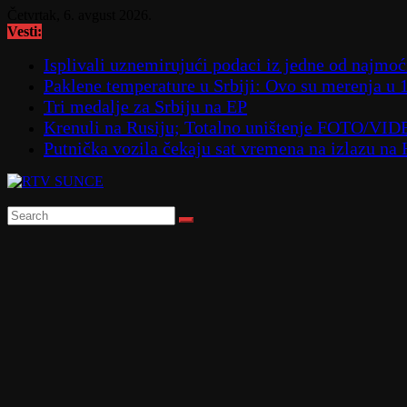
Skip
Četvrtak, 6. avgust 2026.
to
Vesti:
content
Isplivali uznemirujući podaci iz jedne od najmoćn
Paklene temperature u Srbiji: Ovo su merenja u 
Tri medalje za Srbiju na EP
Krenuli na Rusiju; Totalno uništenje FOTO/VI
Putnička vozila čekaju sat vremena na izlazu na