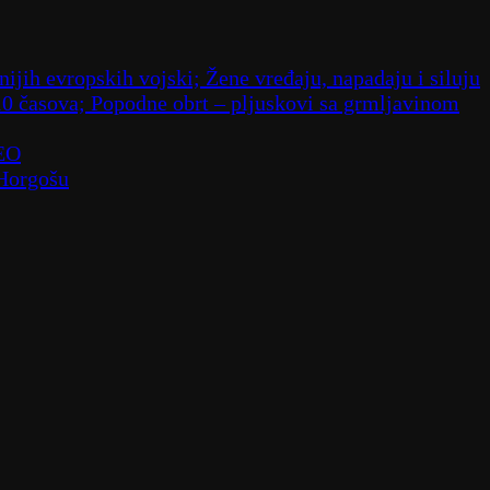
ijih evropskih vojski; Žene vređaju, napadaju i siluju
10 časova; Popodne obrt – pljuskovi sa grmljavinom
DEO
 Horgošu