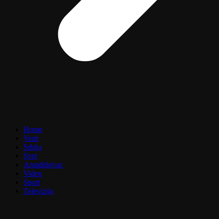
Home
Vesti
Srbija
Svet
Aranđelovac
Video
Sport
Televizija