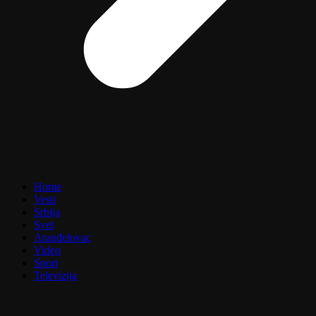
Home
Vesti
Srbija
Svet
Aranđelovac
Video
Sport
Televizija