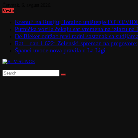
Skip
Četvrtak, 6. avgust 2026.
to
Vesti:
content
Krenuli na Rusiju; Totalno uništenje FOTO/VI
Putnička vozila čekaju sat vremena na izlazu na
De Bleker održao prvi radni sastanak sa sudijam
Rat – dan 1.622: Zelenski spreman na pregovore
Španci uvode nova pravila u La Ligi