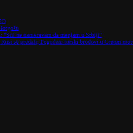
DEO
 Horgošu
a: "Stil ne nameravam da menjam u Srbiji"
; Rusi se predali; Pogođeni turski brodovi u Crnom m