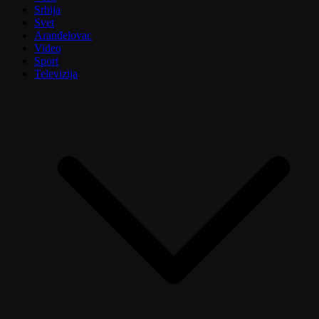
Srbija
Svet
Aranđelovac
Video
Sport
Televizija