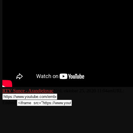
RTV Sunce - Arandjelovac
Ned, oktobar 25, 2020 11:04am
URL:
Embed: