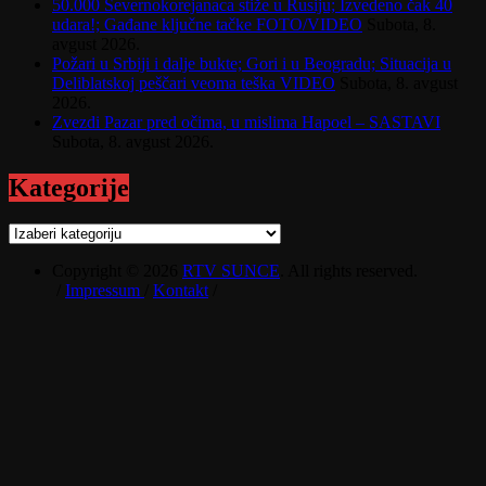
50.000 Severnokorejanaca stiže u Rusiju; Izvedeno čak 40
udara!; Gađane ključne tačke FOTO/VIDEO
Subota, 8.
avgust 2026.
Požari u Srbiji i dalje bukte; Gori i u Beogradu; Situacija u
Deliblatskoj peščari veoma teška VIDEO
Subota, 8. avgust
2026.
Zvezdi Pazar pred očima, u mislima Hapoel – SASTAVI
Subota, 8. avgust 2026.
Kategorije
Kategorije
Copyright © 2026
RTV SUNCE
. All rights reserved.
/
Impressum
/
Kontakt
/