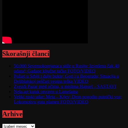
Skorašnji članci
50.000 Severnokorejanaca stiže u Rusiju; Izvedeno čak 40
udara!; Gađane ključne tačke FOTO/VIDEO
Požari u Srbiji i dalje bukte; Gori i u Beogradu; Situacija u
Deliblatskoj peščari veoma teška VIDEO
Zvezdi Pazar pred očima, u mislima Hapoel – SASTAVI
Nela-art kutak otvoren u Lamelama
Veliki ruski udar: Meta – Kijev; Dron pogodio putnički voz;
Lokomotivu guta plamen FOTO/VIDEO
Arhive
Arhive