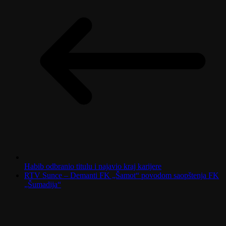
Habib odbranio titulu i najavio kraj karijere
RTV Sunce – Demanti FK „Šamot“ povodom saopštenja FK
„Šumadija“