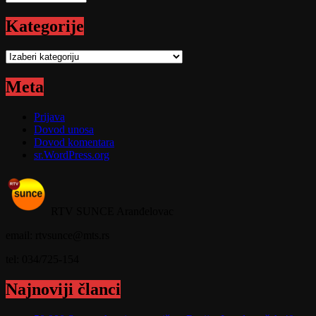
Kategorije
Kategorije
Meta
Prijava
Dovod unosa
Dovod komentara
sr.WordPress.org
RTV SUNCE Aranđelovac
email: rtvsunce@mts.rs
tel: 034/725-154
Najnoviji članci