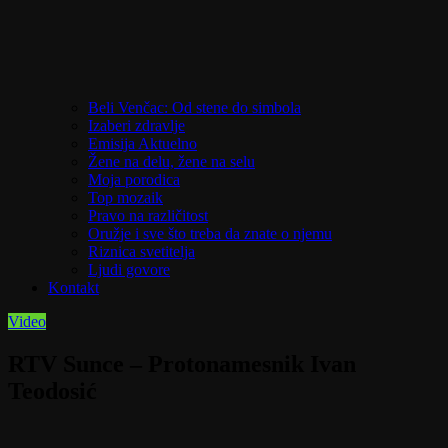
Beli Venčac: Od stene do simbola
Izaberi zdravlje
Emisija Aktuelno
Žene na delu, žene na selu
Moja porodica
Top mozaik
Pravo na različitost
Oružje i sve što treba da znate o njemu
Riznica svetitelja
Ljudi govore
Kontakt
Video
RTV Sunce – Protonamesnik Ivan
Teodosić