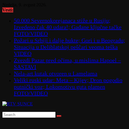
Skip
Nedelja, 9. avgust 2026.
to
Vesti:
content
50.000 Severnokorejanaca stiže u Rusiju;
Izvedeno čak 40 udara!; Gađane ključne tačke
FOTO/VIDEO
Požari u Srbiji i dalje bukte; Gori i u Beogradu;
Situacija u Deliblatskoj peščari veoma teška
VIDEO
Zvezdi Pazar pred očima, u mislima Hapoel –
SASTAVI
Nela-art kutak otvoren u Lamelama
Veliki ruski udar: Meta – Kijev; Dron pogodio
putnički voz; Lokomotivu guta plamen
FOTO/VIDEO