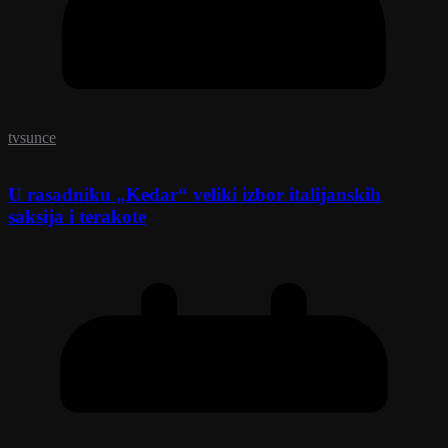
tvsunce
U rasadniku „Kedar“ veliki izbor italijanskih
saksija i terakote