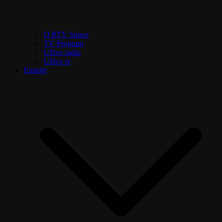
O RTV Sunce
TV Program
Uživo radio
Uživo tv
Emisije