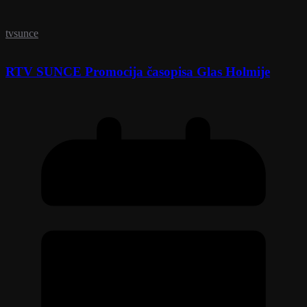
tvsunce
RTV SUNCE Promocija časopisa Glas Holmije