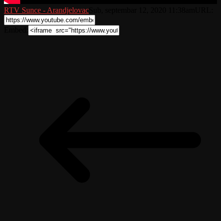
RTV Sunce - Arandjelovac
Sub, septembar 12, 2020 11:38am
URL:
Embed: