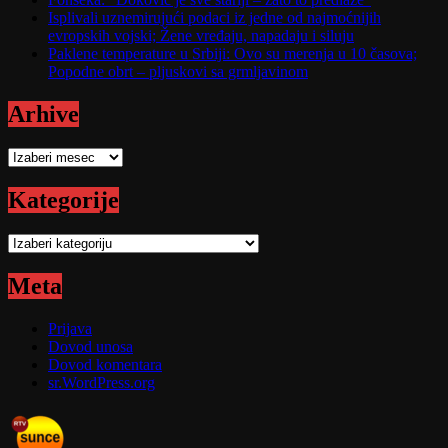
Isplivali uznemirujući podaci iz jedne od najmoćnijih
evropskih vojski; Žene vređaju, napadaju i siluju
Paklene temperature u Srbiji: Ovo su merenja u 10 časova;
Popodne obrt – pljuskovi sa grmljavinom
Arhive
Arhive
Kategorije
Kategorije
Meta
Prijava
Dovod unosa
Dovod komentara
sr.WordPress.org