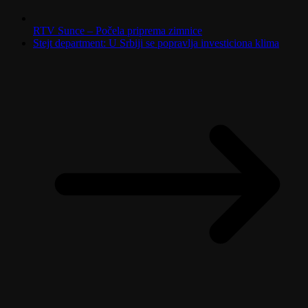
RTV Sunce – Počela priprema zimnice
Stejt department: U Srbiji se popravlja investiciona klima