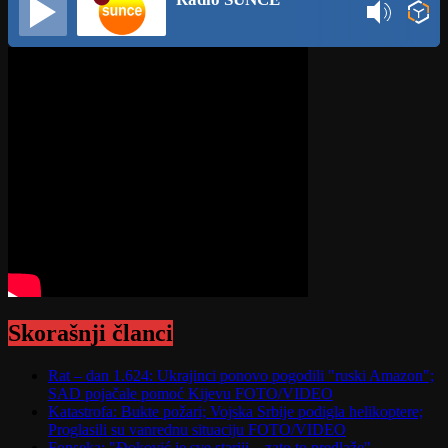
Skorašnji članci
Rat – dan 1.624: Ukrajinci ponovo pogodili "ruski Amazon";
SAD pojačale pomoć Kijevu FOTO/VIDEO
Katastrofa: Bukte požari; Vojska Srbije podigla helikoptere;
Proglasili su vanrednu situaciju FOTO/VIDEO
Fonseka: "Đoković je sve stariji – zato to predlaže"