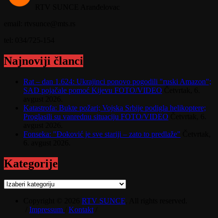
RTV SUNCE Aranđelovac
email: rtvsunce@mts.rs
tel: 034/725-154
Najnoviji članci
Rat – dan 1.624: Ukrajinci ponovo pogodili "ruski Amazon";
SAD pojačale pomoć Kijevu FOTO/VIDEO
Četvrtak, 6.
avgust 2026.
Katastrofa: Bukte požari; Vojska Srbije podigla helikoptere;
Proglasili su vanrednu situaciju FOTO/VIDEO
Četvrtak, 6.
avgust 2026.
Fonseka: "Đoković je sve stariji – zato to predlaže"
Četvrtak,
6. avgust 2026.
Kategorije
Kategorije
Copyright © 2026
RTV SUNCE
. All rights reserved.
/
Impressum
/
Kontakt
/