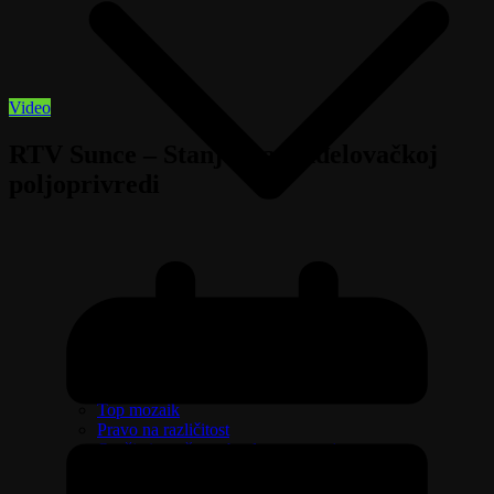
Video
RTV Sunce – Stanje u aranđelovačkoj
poljoprivredi
Izaberi zdravlje
Emisija Aktuelno
Žene na delu, žene na selu
Moja porodica
Top mozaik
Pravo na različitost
Oružje i sve što treba da znate o njemu
Riznica svetitelja
Ljudi govore