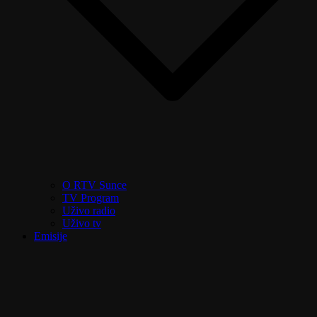
O RTV Sunce
TV Program
Uživo radio
Uživo tv
Emisije