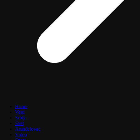
Home
Vesti
Srbija
Svet
Aranđelovac
Video