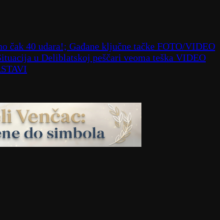
deno čak 40 udara!; Gađane ključne tačke FOTO/VIDEO
; Situacija u Deliblatskoj peščari veoma teška VIDEO
SASTAVI