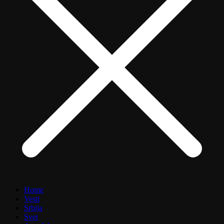
Home
Vesti
Srbija
Svet