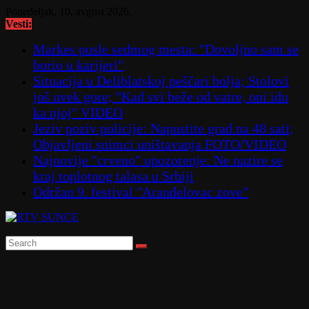
Skip
Ponedeljak, 10. avgust 2026.
to
Vesti:
content
Markes posle sedmog mesta: "Dovoljno sam se
borio u karijeri"
Situacija u Deliblatskoj peščari bolja; Stolovi
još uvek gore; "Kad svi beže od vatre, oni idu
ka njoj" VIDEO
Jeziv poziv policije: Napustite grad na 48 sati;
Objavljeni snimci uništavanja FOTO/VIDEO
Najnovije "crveno" upozorenje: Ne nazire se
kraj toplotnog talasa u Srbiji
Održan 9. festival "Aranđelovac zove"