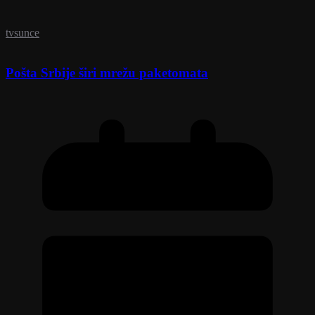
tvsunce
Pošta Srbije širi mrežu paketomata