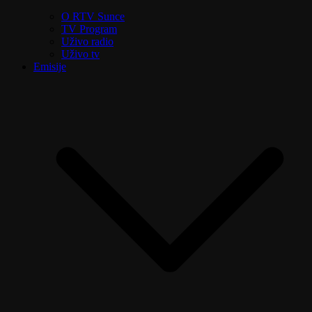
O RTV Sunce
TV Program
Uživo radio
Uživo tv
Emisije