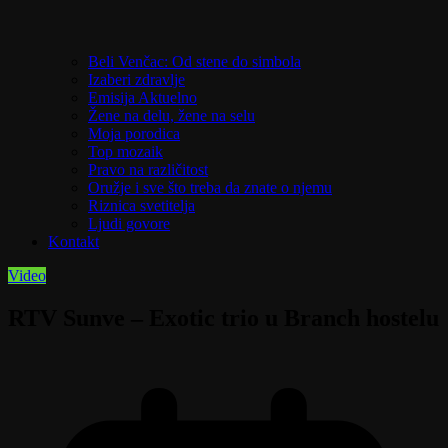
Beli Venčac: Od stene do simbola
Izaberi zdravlje
Emisija Aktuelno
Žene na delu, žene na selu
Moja porodica
Top mozaik
Pravo na različitost
Oružje i sve što treba da znate o njemu
Riznica svetitelja
Ljudi govore
Kontakt
Video
RTV Sunve – Exotic trio u Branch hostelu