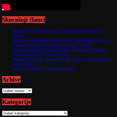
Skorašnji članci
Markes posle sedmog mesta: "Dovoljno sam se borio u
karijeri"
Situacija u Deliblatskoj peščari bolja; Stolovi još uvek gore;
"Kad svi beže od vatre, oni idu ka njoj" VIDEO
Jeziv poziv policije: Napustite grad na 48 sati; Objavljeni
snimci uništavanja FOTO/VIDEO
Najnovije "crveno" upozorenje: Ne nazire se kraj toplotnog
talasa u Srbiji
Održan 9. festival "Aranđelovac zove"
Arhive
Arhive
Kategorije
Kategorije