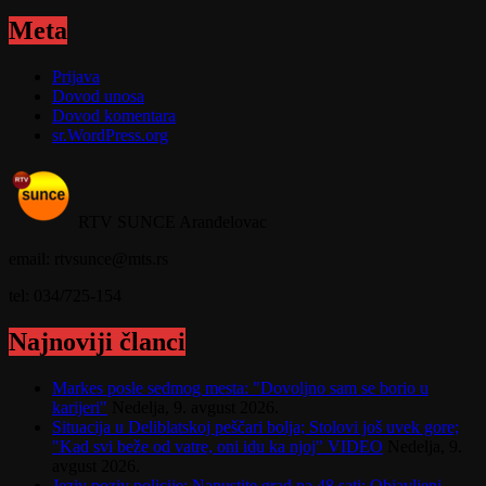
Meta
Prijava
Dovod unosa
Dovod komentara
sr.WordPress.org
RTV SUNCE Aranđelovac
email: rtvsunce@mts.rs
tel: 034/725-154
Najnoviji članci
Markes posle sedmog mesta: "Dovoljno sam se borio u
karijeri"
Nedelja, 9. avgust 2026.
Situacija u Deliblatskoj peščari bolja; Stolovi još uvek gore;
"Kad svi beže od vatre, oni idu ka njoj" VIDEO
Nedelja, 9.
avgust 2026.
Jeziv poziv policije: Napustite grad na 48 sati; Objavljeni