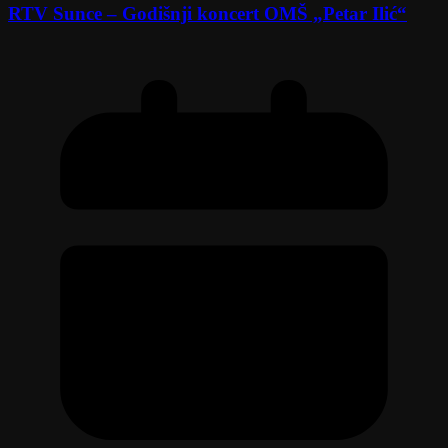
RTV Sunce – Godišnji koncert OMŠ „Petar Ilić“