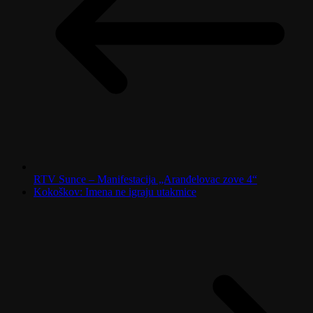
RTV Sunce – Manifestacija „Aranđelovac zove 4“
Kokoškov: Imena ne igraju utakmice