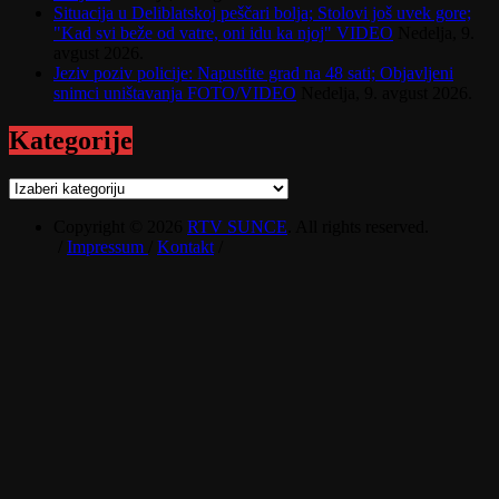
Situacija u Deliblatskoj peščari bolja; Stolovi još uvek gore;
"Kad svi beže od vatre, oni idu ka njoj" VIDEO
Nedelja, 9.
avgust 2026.
Jeziv poziv policije: Napustite grad na 48 sati; Objavljeni
snimci uništavanja FOTO/VIDEO
Nedelja, 9. avgust 2026.
Kategorije
Kategorije
Copyright © 2026
RTV SUNCE
. All rights reserved.
/
Impressum
/
Kontakt
/