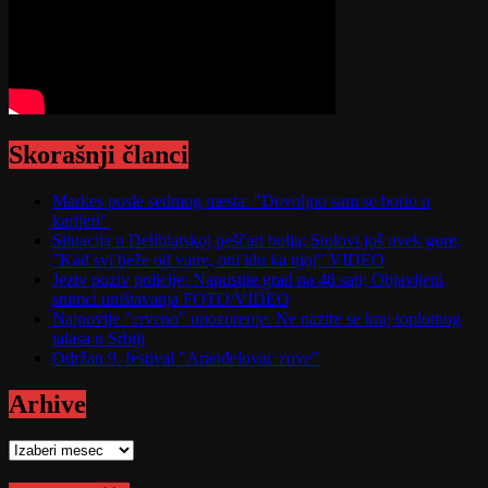
Skorašnji članci
Markes posle sedmog mesta: "Dovoljno sam se borio u
karijeri"
Situacija u Deliblatskoj peščari bolja; Stolovi još uvek gore;
"Kad svi beže od vatre, oni idu ka njoj" VIDEO
Jeziv poziv policije: Napustite grad na 48 sati; Objavljeni
snimci uništavanja FOTO/VIDEO
Najnovije "crveno" upozorenje: Ne nazire se kraj toplotnog
talasa u Srbiji
Održan 9. festival "Aranđelovac zove"
Arhive
Arhive