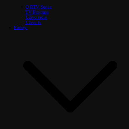
O RTV Sunce
TV Program
Uživo radio
Uživo tv
Emisije