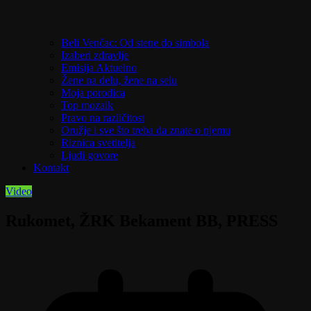
Beli Venčac: Od stene do simbola
Izaberi zdravlje
Emisija Aktuelno
Žene na delu, žene na selu
Moja porodica
Top mozaik
Pravo na različitost
Oružje i sve što treba da znate o njemu
Riznica svetitelja
Ljudi govore
Kontakt
Video
Rukomet, ŽRK Bekament BB, PRESS