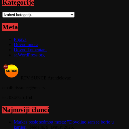
Kategorije
Kategorije
Meta
Prijava
Dovod unosa
Dovod komentara
sr.WordPress.org
RTV SUNCE Aranđelovac
email: rtvsunce@mts.rs
tel: 034/725-154
Najnoviji članci
Markes posle sedmog mesta: "Dovoljno sam se borio u
karijeri"
Nedelja, 9. avgust 2026.