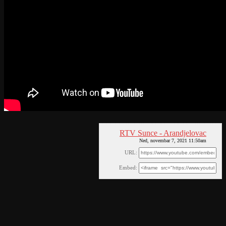
RTV Sunce - Arandjelovac
Ned, novembar 7, 2021 11:50am
URL:
Embed: