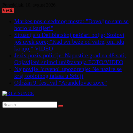
Skip
Ponedeljak, 10. avgust 2026.
to
Vesti:
content
Markes posle sedmog mesta: "Dovoljno sam se
borio u karijeri"
Situacija u Deliblatskoj peščari bolja; Stolovi
još uvek gore; "Kad svi beže od vatre, oni idu
ka njoj" VIDEO
Jeziv poziv policije: Napustite grad na 48 sati;
Objavljeni snimci uništavanja FOTO/VIDEO
Najnovije "crveno" upozorenje: Ne nazire se
kraj toplotnog talasa u Srbiji
Održan 9. festival "Aranđelovac zove"