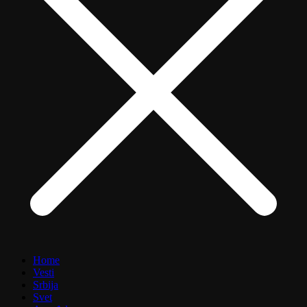
Home
Vesti
Srbija
Svet