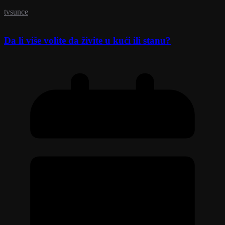
tvsunce
Da li više volite da živite u kući ili stanu?