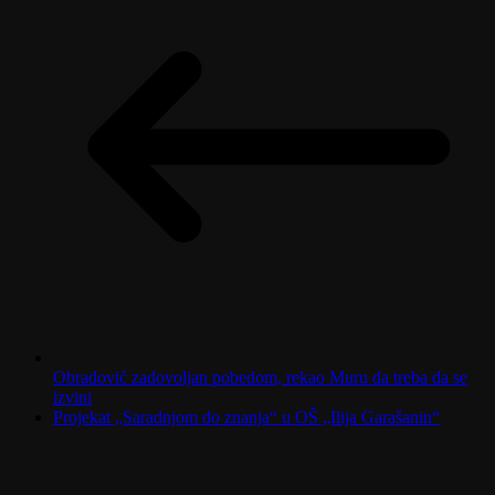
Obradović zadovoljan pobedom, rekao Muru da treba da se
izvini
Projekat „Saradnjom do znanja“ u OŠ „Ilija Garašanin“