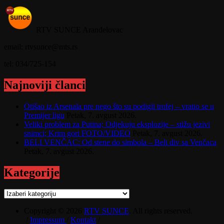
RTV SUNCE Aranđelovac
email: rtvsunce@mts.rs
tel: 034/725-154
Najnoviji članci
Otišao iz Arsenala pre nego što su podigli trofej – vratio se u
Premijer ligu
Petak, 7. avgust 2026.
Veliki problem za Putina; Odjekuju eksplozije – stižu jezivi
snimci; Krim gori FOTO/VIDEO
Petak, 7. avgust 2026.
BELI VENČAC: Od stene do simbola – Beli div sa Venčaca
Petak, 7. avgust 2026.
Kategorije
Kategorije
Copyright © 2026
RTV SUNCE
. All rights reserved.
/
Impressum
/
Kontakt
/