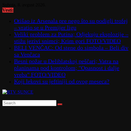
Skip
Subota, 8. avgust 2026.
to
Vesti:
content
Otišao iz Arsenala pre nego što su podigli trofej
– vratio se u Premijer ligu
Veliki problem za Putina; Odjekuju eksplozije –
stižu jezivi snimci; Krim gori FOTO/VIDEO
BELI VENČAC: Od stene do simbola – Beli div
sa Venčaca
Besni požar u Deliblatskoj peščari; Vatra na
planinama pod kontrolom; "Opasnost i dalje
vreba" FOTO/VIDEO
Koji lekovi su jeftiniji od ovog meseca?