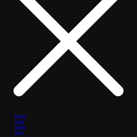
Home
Vesti
Srbija
Svet