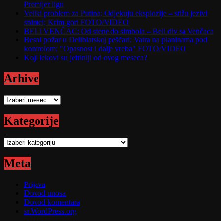
Premijer ligu
Veliki problem za Putina; Odjekuju eksplozije – stižu jezivi
snimci; Krim gori FOTO/VIDEO
BELI VENČAC: Od stene do simbola – Beli div sa Venčaca
Besni požar u Deliblatskoj peščari; Vatra na planinama pod
kontrolom; "Opasnost i dalje vreba" FOTO/VIDEO
Koji lekovi su jeftiniji od ovog meseca?
Arhive
Arhive
Kategorije
Kategorije
Meta
Prijava
Dovod unosa
Dovod komentara
sr.WordPress.org