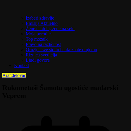
Izaberi zdravlje
Emisija Aktuelno
Žene na delu, žene na selu
Moja porodica
Top mozaik
Pravo na različitost
Oružje i sve što treba da znate o njemu
Riznica svetitelja
Ljudi govore
Kontakt
Aranđelovac
Rukometaši Šamota ugostiće mađarski
Veprem