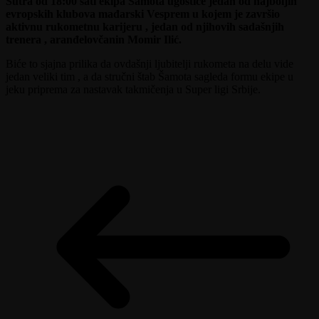
Sutra od 18:00 sati ekipa Šamota ugostiće jedan od najboljih
evropskih klubova mađarski Vesprem u kojem je završio
aktivnu rukometnu karijeru , jedan od njihovih sadašnjih
trenera , aranđelovčanin Momir Ilić.
Biće to sjajna prilika da ovdašnji ljubitelji rukometa na delu vide
jedan veliki tim , a da stručni štab Šamota sagleda formu ekipe u
jeku priprema za nastavak takmičenja u Super ligi Srbije.