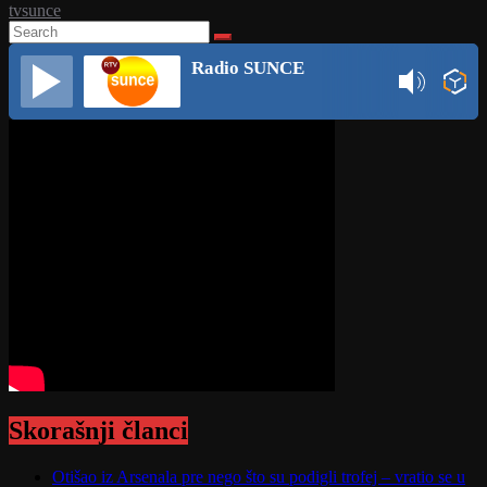
tvsunce
Radio SUNCE
Skorašnji članci
Otišao iz Arsenala pre nego što su podigli trofej – vratio se u