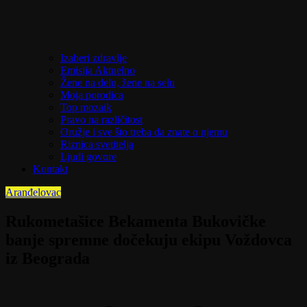
Izaberi zdravlje
Emisija Aktuelno
Žene na delu, žene na selu
Moja porodica
Top mozaik
Pravo na različitost
Oružje i sve što treba da znate o njemu
Riznica svetitelja
Ljudi govore
Kontakt
Aranđelovac
Rukometašice Bekamenta Bukovičke
banje spremne dočekuju ekipu Voždovca
iz Beograda