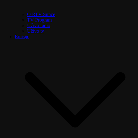
O RTV Sunce
TV Program
Uživo radio
Uživo tv
Emisije