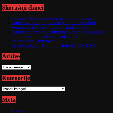
Skorašnji članci
Fonseka: "Đoković je sve stariji – zato to predlaže"
Isplivali uznemirujući podaci iz jedne od najmoćnijih
evropskih vojski; Žene vređaju, napadaju i siluju
Paklene temperature u Srbiji: Ovo su merenja u 10 časova;
Popodne obrt – pljuskovi sa grmljavinom
Tri medalje za Srbiju na EP
Krenuli na Rusiju; Totalno uništenje FOTO/VIDEO
Arhive
Arhive
Kategorije
Kategorije
Meta
Prijava