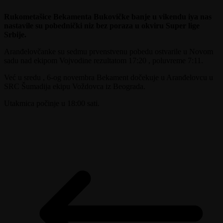
Rukometašice Bekamenta Bukovičke banje u vikendu iya nas
nastavile su pobednički niz bez poraza u okviru Super lige
Srbije.
Aranđelovčanke su sedmu prvenstvenu pobedu ostvarile u Novom
sadu nad ekipom Vojvodine rezultatom 17:20 , poluvreme 7:11.
Već u sredu , 6-og novembra Bekament dočekuje u Aranđelovcu u
SRC Šumadija ekipu Voždovca iz Beograda.
Utakmica počinje u 18:00 sati.