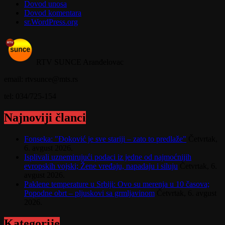
Dovod unosa
Dovod komentara
sr.WordPress.org
RTV SUNCE Aranđelovac
email: rtvsunce@mts.rs
tel: 034/725-154
Najnoviji članci
Fonseka: "Đoković je sve stariji – zato to predlaže"
Četvrtak,
6. avgust 2026.
Isplivali uznemirujući podaci iz jedne od najmoćnijih
evropskih vojski; Žene vređaju, napadaju i siluju
Četvrtak, 6.
avgust 2026.
Paklene temperature u Srbiji: Ovo su merenja u 10 časova;
Popodne obrt – pljuskovi sa grmljavinom
Četvrtak, 6. avgust
2026.
Kategorije