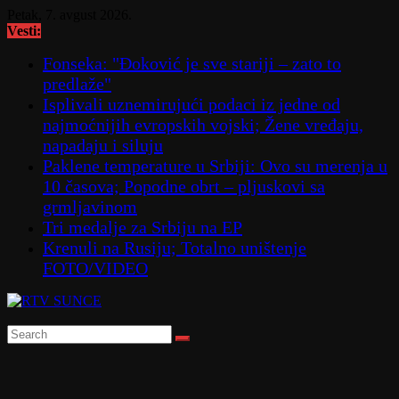
Skip
Petak, 7. avgust 2026.
to
Vesti:
content
Fonseka: "Đoković je sve stariji – zato to
predlaže"
Isplivali uznemirujući podaci iz jedne od
najmoćnijih evropskih vojski; Žene vređaju,
napadaju i siluju
Paklene temperature u Srbiji: Ovo su merenja u
10 časova; Popodne obrt – pljuskovi sa
grmljavinom
Tri medalje za Srbiju na EP
Krenuli na Rusiju; Totalno uništenje
FOTO/VIDEO