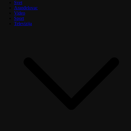
Svet
Aranđelovac
Video
Sport
Televizija