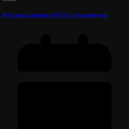
Prvi skup Ljubitelja “FIĆA“ u Aranđelovcu