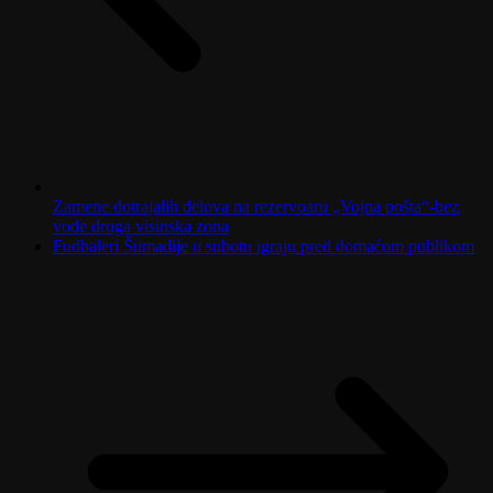
Zamene dotrajalih delova na rezervoaru „Vojna pošta“-bez
vode druga visinska zona
Fudbaleri Šumadije u subotu igraju pred domaćom publikom