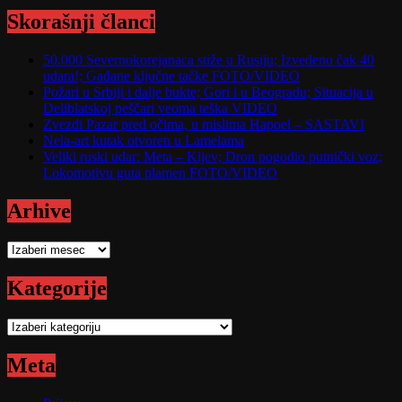
Skorašnji članci
50.000 Severnokorejanaca stiže u Rusiju; Izvedeno čak 40
udara!; Gađane ključne tačke FOTO/VIDEO
Požari u Srbiji i dalje bukte; Gori i u Beogradu; Situacija u
Deliblatskoj peščari veoma teška VIDEO
Zvezdi Pazar pred očima, u mislima Hapoel – SASTAVI
Nela-art kutak otvoren u Lamelama
Veliki ruski udar: Meta – Kijev; Dron pogodio putnički voz;
Lokomotivu guta plamen FOTO/VIDEO
Arhive
Arhive
Kategorije
Kategorije
Meta