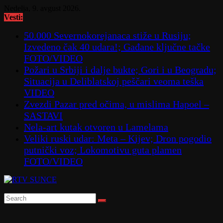
Skip
Nedelja, 9. avgust 2026.
to
Vesti:
content
50.000 Severnokorejanaca stiže u Rusiju;
Izvedeno čak 40 udara!; Gađane ključne tačke
FOTO/VIDEO
Požari u Srbiji i dalje bukte; Gori i u Beogradu;
Situacija u Deliblatskoj peščari veoma teška
VIDEO
Zvezdi Pazar pred očima, u mislima Hapoel –
SASTAVI
Nela-art kutak otvoren u Lamelama
Veliki ruski udar: Meta – Kijev; Dron pogodio
putnički voz; Lokomotivu guta plamen
FOTO/VIDEO