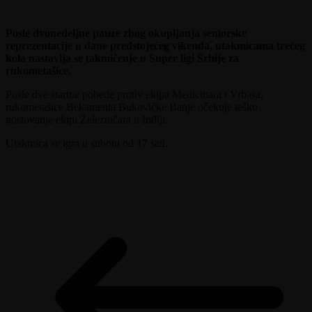
Posle dvonedeljne pauze zbog okupljanja seniorske
reprezentacije u dane predstojećeg vikenda, utakmicama trećeg
kola nastavlja se takmičenje u Super ligi Srbije za
rukometašice.
Posle dve startne pobede protiv ekipa Medicinara i Vrbasa,
rukometašice Bekamenta Bukovičke Banje očekuje teško
gostovanje ekipi Železničara u Inđiji.
Utakmica se igra u subotu od 17 sati.