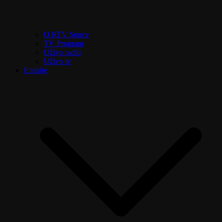
O RTV Sunce
TV Program
Uživo radio
Uživo tv
Emisije