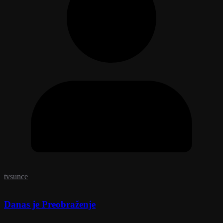
tvsunce
Danas je Preobraženje