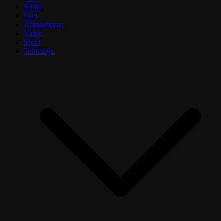
Srbija
Svet
Aranđelovac
Video
Sport
Televizija