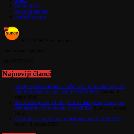
Prijava
Dovod unosa
Dovod komentara
sr.WordPress.org
RTV SUNCE Aranđelovac
email: rtvsunce@mts.rs
tel: 034/725-154
Najnoviji članci
50.000 Severnokorejanaca stiže u Rusiju; Izvedeno čak 40
udara!; Gađane ključne tačke FOTO/VIDEO
Subota, 8.
avgust 2026.
Požari u Srbiji i dalje bukte; Gori i u Beogradu; Situacija u
Deliblatskoj peščari veoma teška VIDEO
Subota, 8. avgust
2026.
Zvezdi Pazar pred očima, u mislima Hapoel – SASTAVI
Subota, 8. avgust 2026.