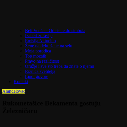
Beli Venčac: Od stene do simbola
Izaberi zdravlje
Emisija Aktuelno
Žene na delu, žene na selu
Moja porodica
Top mozaik
Pravo na različitost
Oružje i sve što treba da znate o njemu
Riznica svetitelja
Ljudi govore
Kontakt
Aranđelovac
Rukometašice Bekamenta gostuju
Železničaru