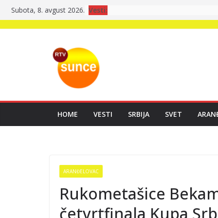
Skip
Vesti:
Subota, 8. avgust 2026.
to
content
HOME
VESTI
SRBIJA
SVET
ARAN
ARANĐELOVAC
Rukometašice Bekame
četvrtfinala Kupa Srb