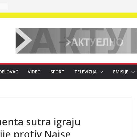
ĐELOVAC
VIDEO
SPORT
TELEVIZIJA
EMISIJE
nta sutra igraju
ije protiv Naise