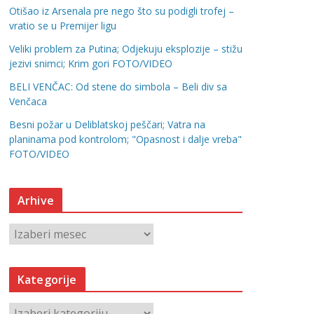
Otišao iz Arsenala pre nego što su podigli trofej –
vratio se u Premijer ligu
Veliki problem za Putina; Odjekuju eksplozije – stižu
jezivi snimci; Krim gori FOTO/VIDEO
BELI VENČAC: Od stene do simbola – Beli div sa
Venčaca
Besni požar u Deliblatskoj peščari; Vatra na
planinama pod kontrolom; "Opasnost i dalje vreba"
FOTO/VIDEO
Arhive
A
r
h
Kategorije
i
v
K