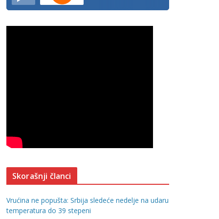
Skorašnji članci
Vrućina ne popušta: Srbija sledeće nedelje na udaru
temperatura do 39 stepeni