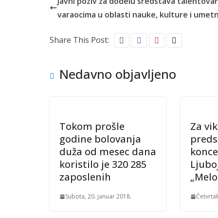
Javni poziv za dodelu sredstava talentova
varaocima u oblasti nauke, kulture i umet
Share This Post:
Nedavno objavljeno
Tokom prošle
Za vi
godine bolovanja
preds
duža od mesec dana
konce
koristilo je 320 285
Ljubo
zaposlenih
„Melo
Subota, 20. januar 2018.
Četvrtak