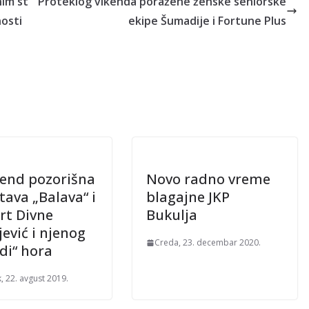
nim st
Proteklog vikenda poražene ženske seniorske
nosti
ekipe Šumadije i Fortune Plus
kend pozorišna
Novo radno vreme
tava „Balava“ i
blagajne JKP
rt Divne
Bukulja
jević i njenog
Creda, 23. decembar 2020.
di“ hora
, 22. avgust 2019.