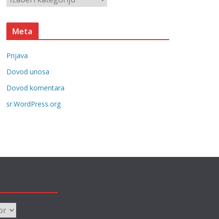
e
a
t
Meta
e
g
Prijava
o
r
Dovod unosa
i
Dovod komentara
j
sr.WordPress.org
e