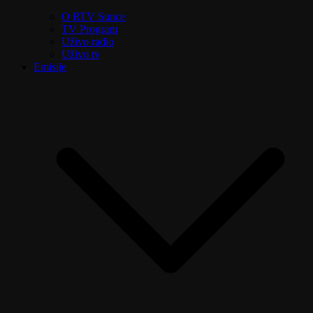
O RTV Sunce
TV Program
Uživo radio
Uživo tv
Emisije