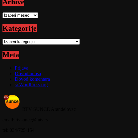
Arhive
Arhive
Kategorije
Kategorije
Meta
Prijava
Dovod unosa
Dovod komentara
sr.WordPress.org
RTV SUNCE Aranđelovac
email: rtvsunce@mts.rs
tel: 034/725-154