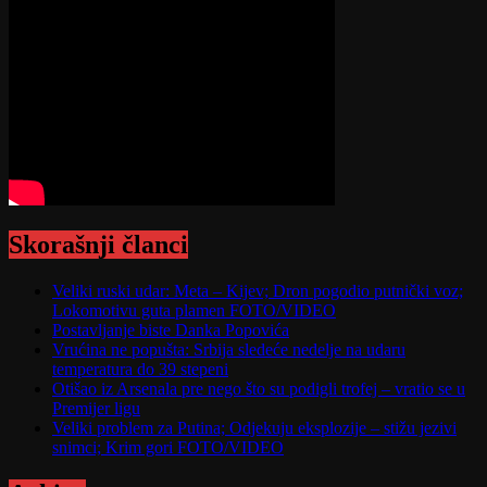
Skorašnji članci
Veliki ruski udar: Meta – Kijev; Dron pogodio putnički voz;
Lokomotivu guta plamen FOTO/VIDEO
Postavljanje biste Danka Popovića
Vrućina ne popušta: Srbija sledeće nedelje na udaru
temperatura do 39 stepeni
Otišao iz Arsenala pre nego što su podigli trofej – vratio se u
Premijer ligu
Veliki problem za Putina; Odjekuju eksplozije – stižu jezivi
snimci; Krim gori FOTO/VIDEO