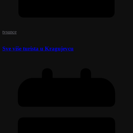
tvsunce
Sve više turista u Kragujevcu