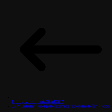
Ljudi govore – petak 28.jul.2017
JKP „Bukulja“: Apel potrošačima za racionalno trošenje vode