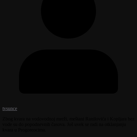
tvsunce
Zbog kvara na vodovodnoj mreži, meštani Ranilovića i Kopljara bez
vode su do popodnevnih časova. Još uvek se radi na otklanjanju
kvara u Progoreocima.