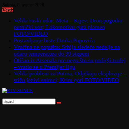
Skip
Subota, 8. avgust 2026.
to
Vesti:
content
Veliki ruski udar: Meta – Kijev; Dron pogodio
putnički voz; Lokomotivu guta plamen
FOTO/VIDEO
Postavljanje biste Danka Popovića
Vrućina ne popušta: Srbija sledeće nedelje na
udaru temperatura do 39 stepeni
Otišao iz Arsenala pre nego što su podigli trofej
– vratio se u Premijer ligu
Veliki problem za Putina; Odjekuju eksplozije –
stižu jezivi snimci; Krim gori FOTO/VIDEO