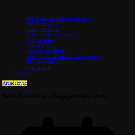
Beli Venčac: Od stene do simbola
Izaberi zdravlje
Emisija Aktuelno
Žene na delu, žene na selu
Moja porodica
Top mozaik
Pravo na različitost
Oružje i sve što treba da znate o njemu
Riznica svetitelja
Ljudi govore
Kontakt
Aranđelovac
Sela Ranilović i Kopljari bez vode