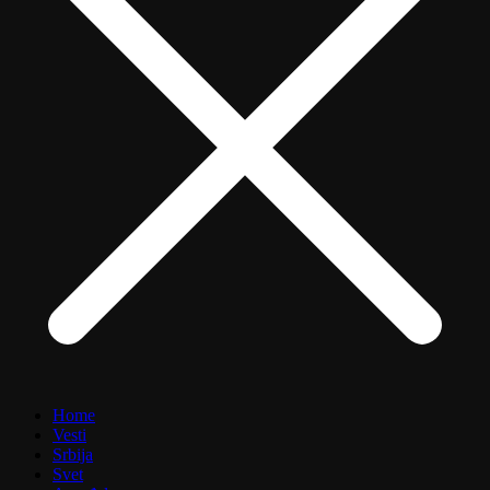
Home
Vesti
Srbija
Svet