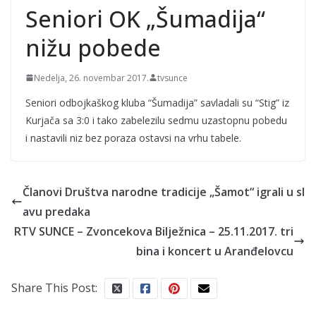
Seniori OK „Šumadija“
nižu pobede
Nedelja, 26. novembar 2017.
tvsunce
Seniori odbojkaškog kluba “Šumadija” savladali su “Stig” iz
Kurjača sa 3:0 i tako zabelezilu sedmu uzastopnu pobedu
i nastavili niz bez poraza ostavsi na vrhu tabele.
Članovi Društva narodne tradicije „Šamot“ igrali u sl
avu predaka
RTV SUNCE – Zvoncekova Bilježnica – 25.11.2017. tri
bina i koncert u Aranđelovcu
Share This Post: