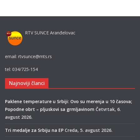
RTV SUNCE Aranđelovac
email: rtvsunce@mts.rs
tel: 034/725-154
Najnoviji članci
Paklene temperature u Srbiji: Ovo su merenja u 10 časova;
Popodne obrt – pljuskovi sa grmljavinom
Četvrtak, 6.
avgust 2026.
Tri medalje za Srbiju na EP
Creda, 5. avgust 2026.