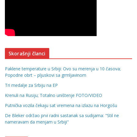
Skorašnji članci
Paklene temperature u Srbiji: Ovo su merenja u 10 časova;
Popodne obrt – pljuskovi sa grmljavinom
Tri medalje za Srbiju na EP
Krenuli na Rusiju; Totalno uništenje FOTO/VIDEO
Putnička vozila čekaju sat vremena na izlazu na Horgošu
De Bleker održao prvi radni sastanak sa sudijama: "Stil ne
nameravam da menjam u Srbiji"