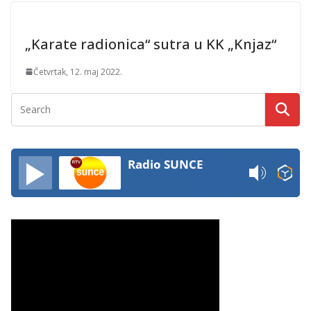
„Karate radionica“ sutra u KK „Knjaz“
Četvrtak, 12. maj 2022.
Radio SUNCE