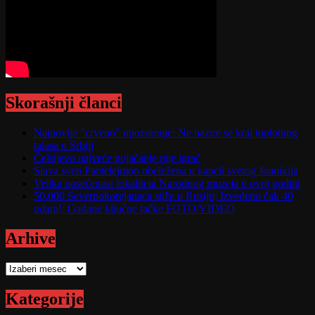
Skorašnji članci
Najnovije "crveno" upozorenje: Ne nazire se kraj toplotnog
talasa u Srbiji
Čelsijevo najveće pojačanje nije igrač
Slava sveti Pantelejmon obeležena u kapeli svetog Joanikija
Velika posećenost lokaliteta Narodnog muzeja u ovoj godini
50.000 Severnokorejanaca stiže u Rusiju; Izvedeno čak 40
udara!; Gađane ključne tačke FOTO/VIDEO
Arhive
Arhive
Kategorije