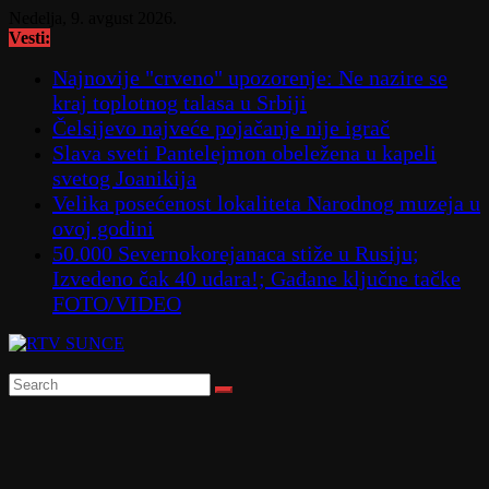
Skip
Nedelja, 9. avgust 2026.
to
Vesti:
content
Najnovije "crveno" upozorenje: Ne nazire se
kraj toplotnog talasa u Srbiji
Čelsijevo najveće pojačanje nije igrač
Slava sveti Pantelejmon obeležena u kapeli
svetog Joanikija
Velika posećenost lokaliteta Narodnog muzeja u
ovoj godini
50.000 Severnokorejanaca stiže u Rusiju;
Izvedeno čak 40 udara!; Gađane ključne tačke
FOTO/VIDEO