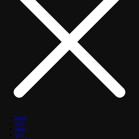
Home
Vesti
Srbija
Svet