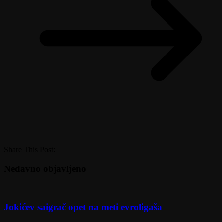
Share This Post:
Nedavno objavljeno
Jokićev saigrač opet na meti evroligaša