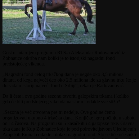
Gost u Jutarnjem programu RTS-a Aleksandar Radovanović iz
Zobnatice otkriba nam koliki je to istorijski nagradni fond
predstojećeg vikenda.
„Nagradni fond celog trkačkog dana je negde oko 3,5 miliona
dinara, od kega najveći deo oko 2,5 miliona ide za glavnu trku što je
do sada u istoriji najveći fond u Srbiji“, rekao je Radovanović.
Da li ćete i ove godine sezonu otvoriti galopskim trkama i koliko
grla će biti predstojećeg vikenda na startu i odakle sve stižu?
„Sezona je već otvorena pre tri nedelje. Ove godine ćemo
organizovati ukupno 4 trkačka dana. Konjičke igre počinju u subotu
od 14 časova. Na programu su 5 kasačkih i 4 galopske trke. Glavna
trka dana je Kup Zobnatice koja je pod polroviteljstvom Ujedinjenih
Arapskih Emirata odakle i dolazi nagradni fond. Što se tiče očesnika