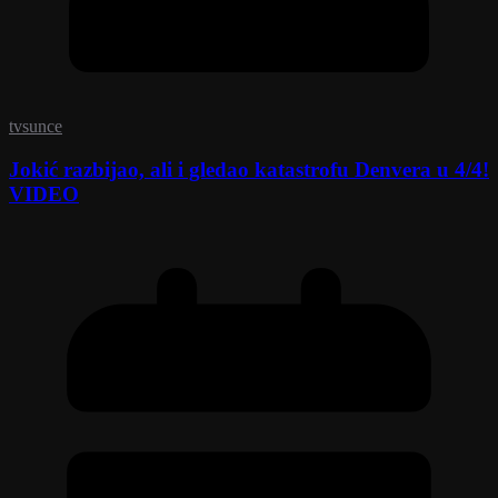
tvsunce
Jokić razbijao, ali i gledao katastrofu Denvera u 4/4!
VIDEO