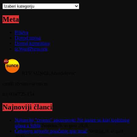
Kategorije
Meta
Prijava
Dovod unosa
Dovod komentara
sr.WordPress.org
RTV SUNCE Aranđelovac
email: rtvsunce@mts.rs
tel: 034/725-154
Najnoviji članci
Najnovije "crveno" upozorenje: Ne nazire se kraj toplotnog
talasa u Srbiji
Nedelja, 9. avgust 2026.
Čelsijevo najveće pojačanje nije igrač
Nedelja, 9. avgust
2026.