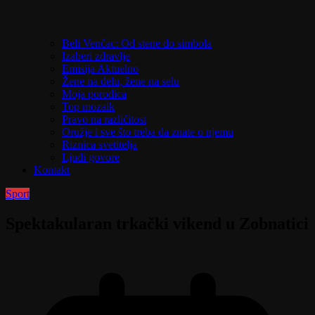
Beli Venčac: Od stene do simbola
Izaberi zdravlje
Emisija Aktuelno
Žene na delu, žene na selu
Moja porodica
Top mozaik
Pravo na različitost
Oružje i sve što treba da znate o njemu
Riznica svetitelja
Ljudi govore
Kontakt
Sport
Spektakularan trkački vikend u Zobnatici