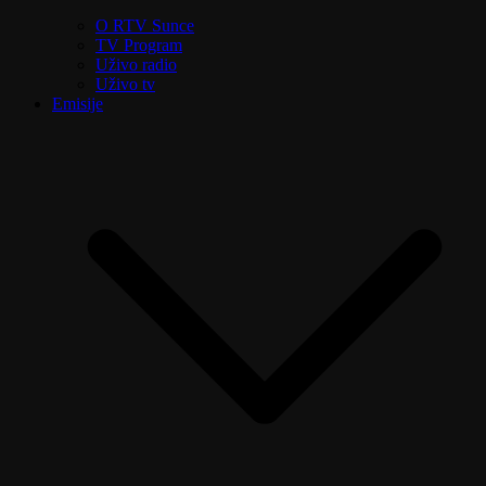
O RTV Sunce
TV Program
Uživo radio
Uživo tv
Emisije