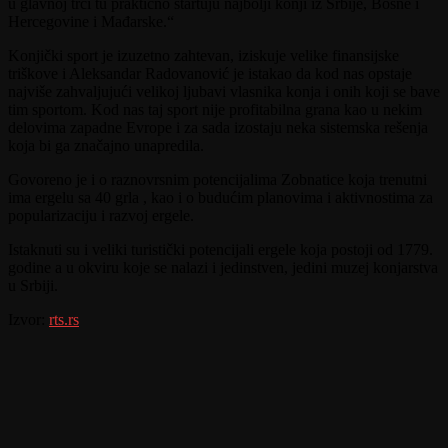
u glavnoj trci tu praktično startuju najbolji konji iz Srbije, Bosne i
Hercegovine i Mađarske.“
Konjički sport je izuzetno zahtevan, iziskuje velike finansijske
triškove i Aleksandar Radovanović je istakao da kod nas opstaje
najviše zahvaljujući velikoj ljubavi vlasnika konja i onih koji se bave
tim sportom. Kod nas taj sport nije profitabilna grana kao u nekim
delovima zapadne Evrope i za sada izostaju neka sistemska rešenja
koja bi ga značajno unapredila.
Govoreno je i o raznovrsnim potencijalima Zobnatice koja trenutni
ima ergelu sa 40 grla , kao i o budućim planovima i aktivnostima za
popularizaciju i razvoj ergele.
Istaknuti su i veliki turistički potencijali ergele koja postoji od 1779.
godine a u okviru koje se nalazi i jedinstven, jedini muzej konjarstva
u Srbiji.
Izvor:
rts.rs