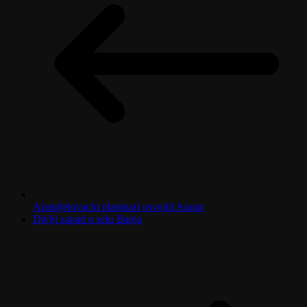
Arandjelovacki planinari osvojili Ararat
Divlji zapad u selu Banja