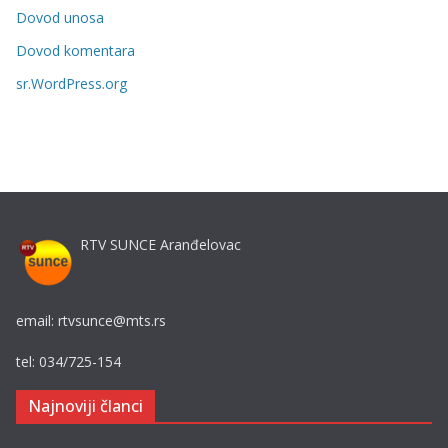
r
Dovod unosa
i
Dovod komentara
j
sr.WordPress.org
e
RTV SUNCE Aranđelovac
email: rtvsunce@mts.rs
tel: 034/725-154
Najnoviji članci