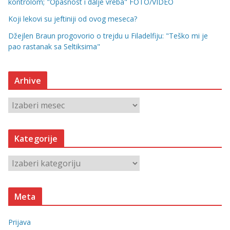
kontrolom; "Opasnost i dalje vreba" FOTO/VIDEO
Koji lekovi su jeftiniji od ovog meseca?
Džejlen Braun progovorio o trejdu u Filadelfiju: "Teško mi je
pao rastanak sa Seltiksima"
Arhive
A
r
h
Kategorije
i
v
K
e
a
t
Meta
e
g
Prijava
o