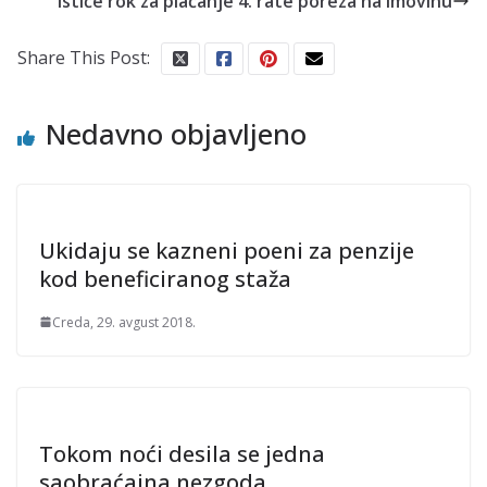
Ističe rok za plaćanje 4. rate poreza na imovinu
Share This Post:
Nedavno objavljeno
Ukidaju se kazneni poeni za penzije
kod beneficiranog staža
Creda, 29. avgust 2018.
Tokom noći desila se jedna
saobraćajna nezgoda