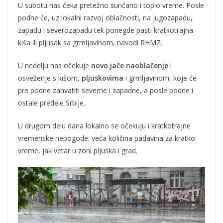
U subotu nas čeka pretežno sunčano i toplo vreme. Posle
podne će, uz lokalni razvoj oblačnosti, na jugozapadu,
zapadu i severozapadu tek ponegde pasti kratkotrajna
kiša ili pljusak sa grmljavinom, navodi RHMZ.
U nedelju nas očekuje
novo jače naoblačenje
i
osveženje s kišom,
pljuskovima
i grmljavinom, koje će
pre podne zahvatiti severne i zapadne, a posle podne i
ostale predele Srbije.
U drugom delu dana lokalno se očekuju i kratkotrajne
vremenske nepogode: veća količina padavina za kratko
vreme, jak vetar u zoni pljuska i grad.