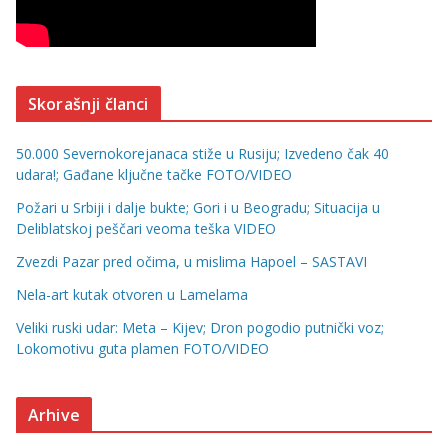
Skorašnji članci
50.000 Severnokorejanaca stiže u Rusiju; Izvedeno čak 40
udara!; Gađane ključne tačke FOTO/VIDEO
Požari u Srbiji i dalje bukte; Gori i u Beogradu; Situacija u
Deliblatskoj peščari veoma teška VIDEO
Zvezdi Pazar pred očima, u mislima Hapoel – SASTAVI
Nela-art kutak otvoren u Lamelama
Veliki ruski udar: Meta – Kijev; Dron pogodio putnički voz;
Lokomotivu guta plamen FOTO/VIDEO
Arhive