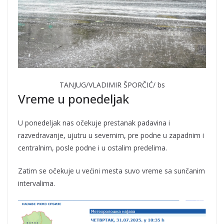
TANJUG/VLADIMIR ŠPORČIĆ/ bs
Vreme u ponedeljak
U ponedeljak nas očekuje prestanak padavina i
razvedravanje, ujutru u severnim, pre podne u zapadnim i
centralnim, posle podne i u ostalim predelima.
Zatim se očekuje u većini mesta suvo vreme sa sunčanim
intervalima.