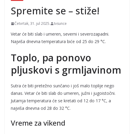
FOTO/VIDEO
Spremite se – stiže!
Četvrtak, 31. jul 2025.
tvsunce
Vetar će biti slab i umeren, severni i severozapadni.
Najviša dnevna temperatura biće od 25 do 29 °C.
Toplo, pa ponovo
pljuskovi s grmljavinom
Sutra će biti pretežno sunčano i još malo toplije nego
danas. Vetar će biti slab do umeren, južni i jugoistočni.
Jutarnja temperatura će se kretati od 12 do 17 °C, a
najviša dnevna od 28 d
o 32 °C.
Vreme za vikend