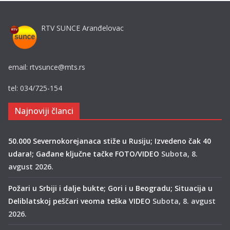
RTV SUNCE Aranđelovac
email: rtvsunce@mts.rs
tel: 034/725-154
Najnoviji članci
50.000 Severnokorejanaca stiže u Rusiju; Izvedeno čak 40
udara!; Gađane ključne tačke FOTO/VIDEO
Subota, 8.
avgust 2026.
Požari u Srbiji i dalje bukte; Gori i u Beogradu; Situacija u
Deliblatskoj peščari veoma teška VIDEO
Subota, 8. avgust
2026.