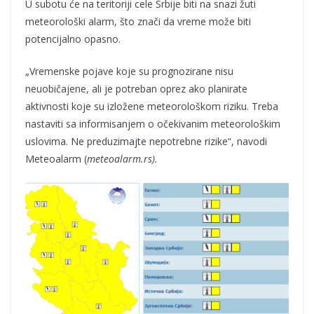
U subotu će na teritoriji cele Srbije biti na snazi žuti
meteorološki alarm, što znači da vreme može biti
potencijalno opasno.
„Vremenske pojave koje su prognozirane nisu
neuobičajene, ali je potreban oprez ako planirate
aktivnosti koje su izložene meteorološkom riziku. Treba
nastaviti sa informisanjem o očekivanim meteorološkim
uslovima. Ne preduzimajte nepotrebne rizike“, navodi
Meteoalarm (
meteoalarm.rs).