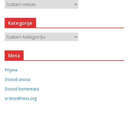
A
r
h
Kategorije
i
v
K
e
a
t
Meta
e
g
Prijava
o
r
Dovod unosa
i
Dovod komentara
j
sr.WordPress.org
e