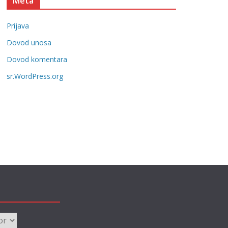
Meta
e
g
Prijava
o
r
Dovod unosa
i
Dovod komentara
j
sr.WordPress.org
e