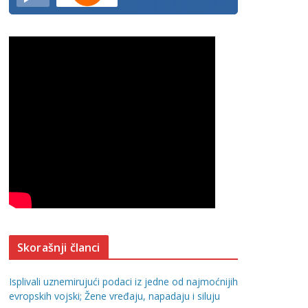
Skorašnji članci
Isplivali uznemirujući podaci iz jedne od najmoćnijih
evropskih vojski; Žene vređaju, napadaju i siluju