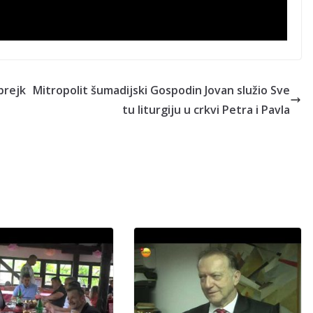
brejk
Mitropolit šumadijski Gospodin Jovan služio Sve
tu liturgiju u crkvi Petra i Pavla