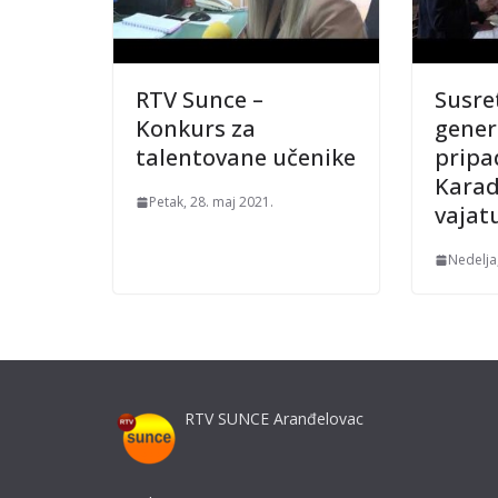
RTV Sunce –
Susre
Konkurs za
gener
talentovane učenike
pripa
Karad
Petak, 28. maj 2021.
vajat
Nedelja,
RTV SUNCE Aranđelovac