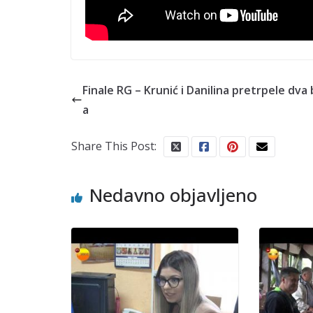
Finale RG – Krunić i Danilina pretrpele dva 
a
Share This Post:
Nedavno objavljeno