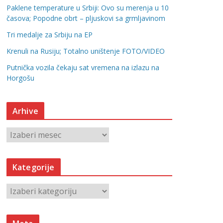
Paklene temperature u Srbiji: Ovo su merenja u 10
časova; Popodne obrt – pljuskovi sa grmljavinom
Tri medalje za Srbiju na EP
Krenuli na Rusiju; Totalno uništenje FOTO/VIDEO
Putnička vozila čekaju sat vremena na izlazu na
Horgošu
Arhive
A
r
h
Kategorije
i
v
K
e
a
t