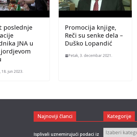
t poslednje
Promocija knjige,
acije
Reči su senke dela –
dnika JNA u
Duško Lopandić
jordjevom
Petak, 3. decembar 2021.
u
 18. jun 2023.
Najnoviji članci
Kategorije
Kategorije
Isplivali uznemirujući podaci iz