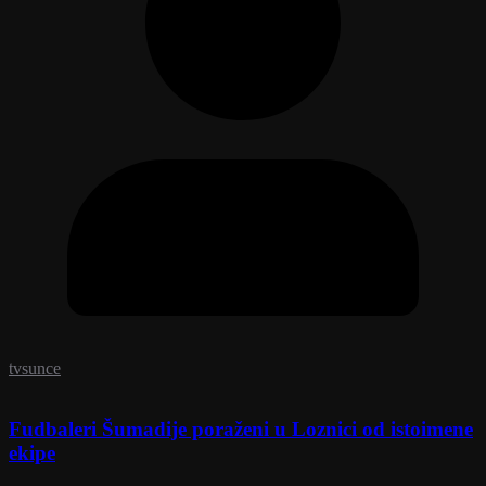
tvsunce
Fudbaleri Šumadije poraženi u Loznici od istoimene
ekipe