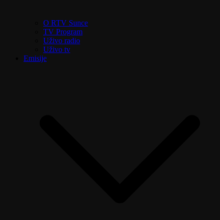
O RTV Sunce
TV Program
Uživo radio
Uživo tv
Emisije