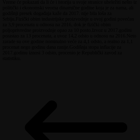
Vreme će pokazati da li će i istorija u svoje stranice ubeležiti nešto iz
politički i ekonomski veoma dinamične godine koja je za nama, ali
godišnji presek događaja kaže da 2017. nije bila loša za
Srbiju.Fizički obim industrijske proizvodnje u ovoj godini povećan
za 3,9 procenata u odnosu na 2016, dok je fizički obim
poljoprivredne proizvodnje opao za 10 posto.Izvoz u 2017.godini
porastao za 13 procenata, a uvoz 14,2 odsto u odnosu na 2016.Neto
zarade su ove godine nominalno veće za 4,1 odsto, a realno za 1,1
procenat nego godinu dana ranije.Godišnja stopa inflacije za
2017.godinu iznosi 3 odsto, procenio je Republički zavod za
statistiku.