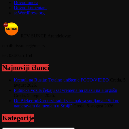
Dovod unosa
Dovod komentara
sr.WordPress.org
RTV SUNCE Aranđelovac
email: rtvsunce@mts.rs
tel: 034/725-154
Najnoviji članci
Krenuli na Rusiju; Totalno uništenje FOTO/VIDEO
Creda, 5.
avgust 2026.
Putnička vozila čekaju sat vremena na izlazu na Horgošu
Creda, 5. avgust 2026.
De Bleker održao prvi radni sastanak sa sudijama: "Stil ne
nameravam da menjam u Srbiji"
Creda, 5. avgust 2026.
Kategorije