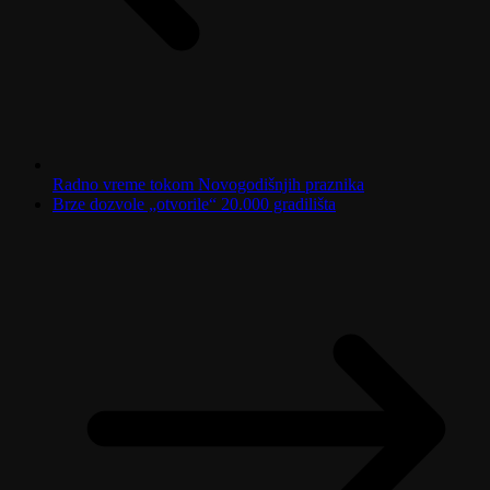
Radno vreme tokom Novogodišnjih praznika
Brze dozvole „otvorile“ 20.000 gradilišta