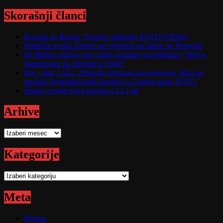
Skorašnji članci
Krenuli na Rusiju; Totalno uništenje FOTO/VIDEO
Putnička vozila čekaju sat vremena na izlazu na Horgošu
De Bleker održao prvi radni sastanak sa sudijama: "Stil ne
nameravam da menjam u Srbiji"
Rat – dan 1.622: Zelenski spreman na pregovore; Rusi se
predali; Pogođeni turski brodovi u Crnom moru FOTO
Španci uvode nova pravila u La Ligi
Arhive
Arhive
Kategorije
Kategorije
Meta
Prijava