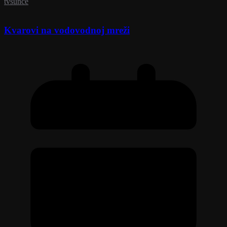
tvsunce
Kvarovi na vodovodnoj mreži