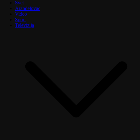
Svet
Aranđelovac
Video
Sport
Televizija