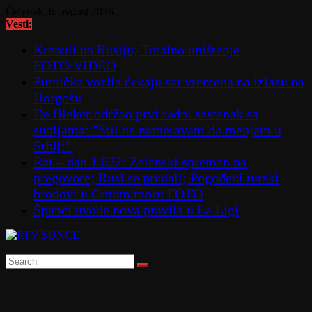
Skip
Četvrtak, 6. avgust 2026.
to
Vesti:
content
Krenuli na Rusiju; Totalno uništenje
FOTO/VIDEO
Putnička vozila čekaju sat vremena na izlazu na
Horgošu
De Bleker održao prvi radni sastanak sa
sudijama: "Stil ne nameravam da menjam u
Srbiji"
Rat – dan 1.622: Zelenski spreman na
pregovore; Rusi se predali; Pogođeni turski
brodovi u Crnom moru FOTO
Španci uvode nova pravila u La Ligi