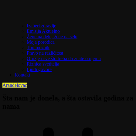
Izaberi zdravlje
Emisija Aktuelno
Žene na delu, žene na selu
Moja porodica
Top mozaik
Pravo na različitost
Oružje i sve što treba da znate o njemu
Riznica svetitelja
Ljudi govore
Kontakt
Aranđelovac
Šta nam je donela, a šta ostavila godina za
nama