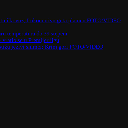
 putnički voz; Lokomotivu guta plamen FOTO/VIDEO
aru temperatura do 39 stepeni
– vratio se u Premijer ligu
– stižu jezivi snimci; Krim gori FOTO/VIDEO