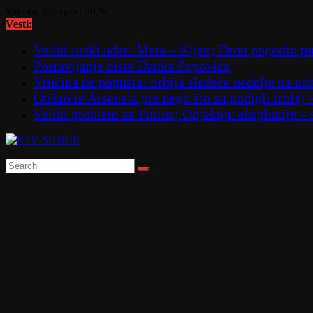
Skip
Subota, 8. avgust 2026.
to
Vesti:
content
Veliki ruski udar: Meta – Kijev; Dron pogodio
Postavljanje biste Danka Popovića
Vrućina ne popušta: Srbija sledeće nedelje na ud
Otišao iz Arsenala pre nego što su podigli trofej 
Veliki problem za Putina; Odjekuju eksplozije 