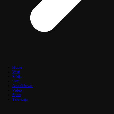
Home
Vesti
Srbija
Svet
Aranđelovac
Video
Sport
Televizija