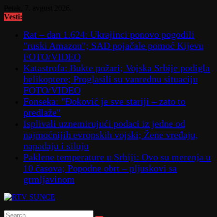
Skip
Petak, 7. avgust 2026.
to
Vesti:
content
Rat – dan 1.624: Ukrajinci ponovo pogodili
"ruski Amazon"; SAD pojačale pomoć Kijevu
FOTO/VIDEO
Katastrofa: Bukte požari; Vojska Srbije podigla
helikoptere; Proglasili su vanrednu situaciju
FOTO/VIDEO
Fonseka: "Đoković je sve stariji – zato to
predlaže"
Isplivali uznemirujući podaci iz jedne od
najmoćnijih evropskih vojski; Žene vređaju,
napadaju i siluju
Paklene temperature u Srbiji: Ovo su merenja u
10 časova; Popodne obrt – pljuskovi sa
grmljavinom