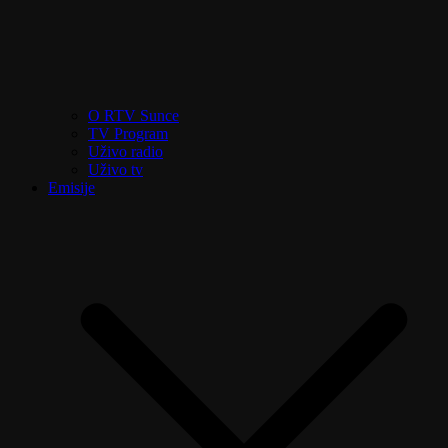
O RTV Sunce
TV Program
Uživo radio
Uživo tv
Emisije