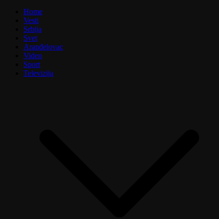
Home
Vesti
Srbija
Svet
Aranđelovac
Video
Sport
Televizija