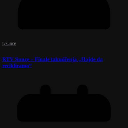
tvsunce
RTV Sunce – Finale takmičenja „Hajde da
recikliramo“