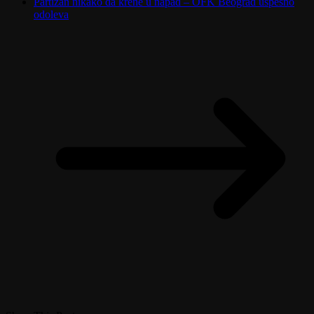
Partizan nikako da krene u napad – OFK Beograd uspešno
odoleva