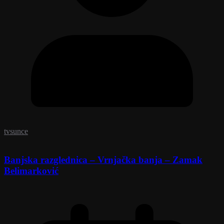
tvsunce
Banjska razglednica – Vrnjačka banja – Zamak
Belimarković