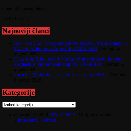
email: rtvsunce@mts.rs
tel: 034/725-154
Najnoviji članci
Rat – dan 1.624: Ukrajinci ponovo pogodili "ruski Amazon";
SAD pojačale pomoć Kijevu FOTO/VIDEO
Četvrtak, 6.
avgust 2026.
Katastrofa: Bukte požari; Vojska Srbije podigla helikoptere;
Proglasili su vanrednu situaciju FOTO/VIDEO
Četvrtak, 6.
avgust 2026.
Fonseka: "Đoković je sve stariji – zato to predlaže"
Četvrtak,
6. avgust 2026.
Kategorije
Kategorije
Copyright © 2026
RTV SUNCE
. All rights reserved.
/
Impressum
/
Kontakt
/