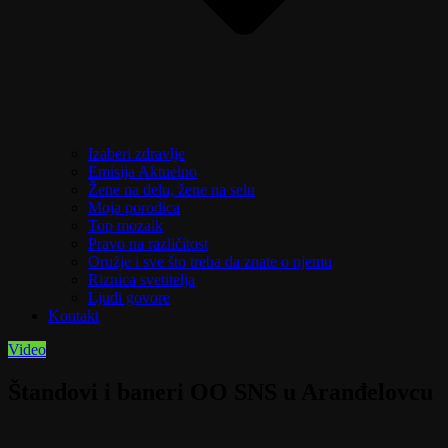
Izaberi zdravlje
Emisija Aktuelno
Žene na delu, žene na selu
Moja porodica
Top mozaik
Pravo na različitost
Oružje i sve što treba da znate o njemu
Riznica svetitelja
Ljudi govore
Kontakt
Video
Štandovi i baneri OO SNS u Aranđelovcu