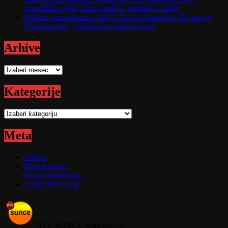
evropskih vojski; Žene vređaju, napadaju i siluju
Paklene temperature u Srbiji: Ovo su merenja u 10 časova;
Popodne obrt – pljuskovi sa grmljavinom
Arhive
Arhive
Kategorije
Kategorije
Meta
Prijava
Dovod unosa
Dovod komentara
sr.WordPress.org
RTV SUNCE Aranđelovac