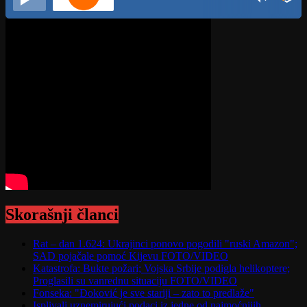
Skorašnji članci
Rat – dan 1.624: Ukrajinci ponovo pogodili "ruski Amazon";
SAD pojačale pomoć Kijevu FOTO/VIDEO
Katastrofa: Bukte požari; Vojska Srbije podigla helikoptere;
Proglasili su vanrednu situaciju FOTO/VIDEO
Fonseka: "Đoković je sve stariji – zato to predlaže"
Isplivali uznemirujući podaci iz jedne od najmoćnijih