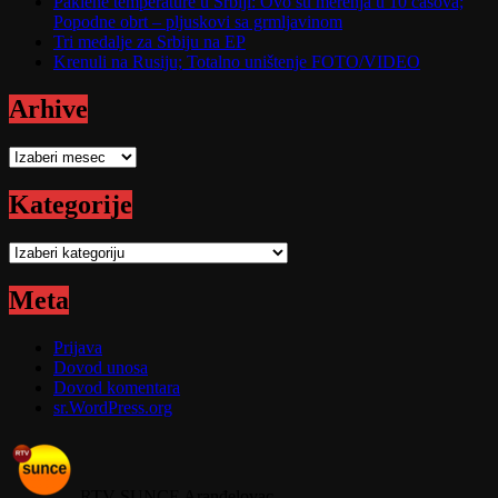
Paklene temperature u Srbiji: Ovo su merenja u 10 časova;
Popodne obrt – pljuskovi sa grmljavinom
Tri medalje za Srbiju na EP
Krenuli na Rusiju; Totalno uništenje FOTO/VIDEO
Arhive
Arhive
Kategorije
Kategorije
Meta
Prijava
Dovod unosa
Dovod komentara
sr.WordPress.org
RTV SUNCE Aranđelovac