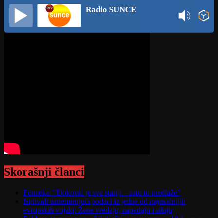
Radio SUNCE
Skorašnji članci
Fonseka: "Đoković je sve stariji – zato to predlaže"
Isplivali uznemirujući podaci iz jedne od najmoćnijih
evropskih vojski; Žene vređaju, napadaju i siluju