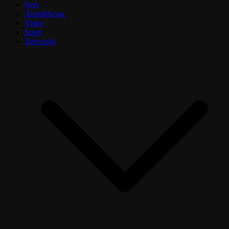
Svet
Aranđelovac
Video
Sport
Televizija