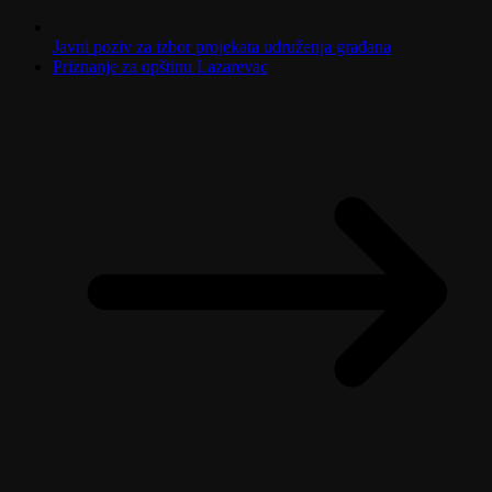
Javni poziv za izbor projekata udruženja građana
Priznanje za opštinu Lazarevac