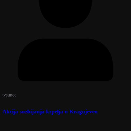
tvsunce
Akcija suzbijanja krpelja u Kragujevcu