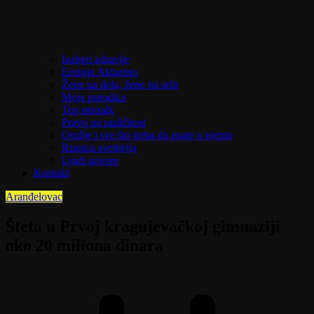
Izaberi zdravlje
Emisija Aktuelno
Žene na delu, žene na selu
Moja porodica
Top mozaik
Pravo na različitost
Oružje i sve što treba da znate o njemu
Riznica svetitelja
Ljudi govore
Kontakt
Aranđelovac
Šteta u Prvoj kragujevačkoj gimnaziji
oko 20 miliona dinara