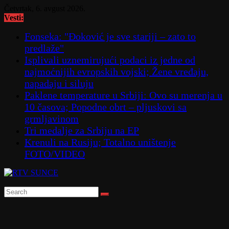
Skip
Četvrtak, 6. avgust 2026.
to
Vesti:
content
Fonseka: "Đoković je sve stariji – zato to
predlaže"
Isplivali uznemirujući podaci iz jedne od
najmoćnijih evropskih vojski; Žene vređaju,
napadaju i siluju
Paklene temperature u Srbiji: Ovo su merenja u
10 časova; Popodne obrt – pljuskovi sa
grmljavinom
Tri medalje za Srbiju na EP
Krenuli na Rusiju; Totalno uništenje
FOTO/VIDEO