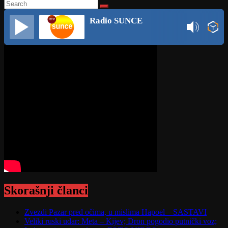
Radio SUNCE
Skorašnji članci
Zvezdi Pazar pred očima, u mislima Hapoel – SASTAVI
Veliki ruski udar: Meta – Kijev; Dron pogodio putnički voz;