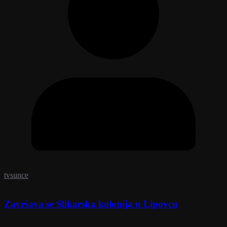
tvsunce
Završava se Slikarska kolonija u Lipovcu