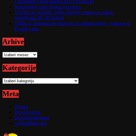
Lokomotivu guta plamen FOTO/VIDEO
Postavljanje biste Danka Popovića
Vrućina ne popušta: Srbija sledeće nedelje na udaru
temperatura do 39 stepeni
Otišao iz Arsenala pre nego što su podigli trofej – vratio se u
Premijer ligu
Arhive
Arhive
Kategorije
Kategorije
Meta
Prijava
Dovod unosa
Dovod komentara
sr.WordPress.org