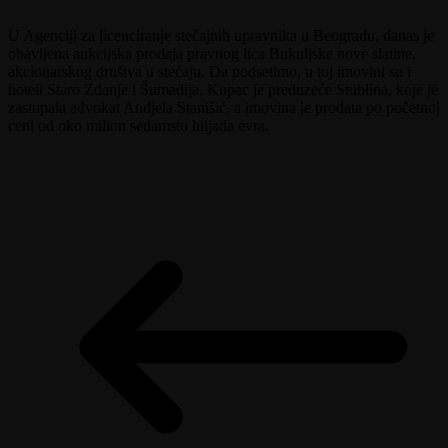
U Agenciji za licenciranje stečajnih upravnika u Beogradu, danas je
obavljena aukcijska prodaja pravnog lica Bukuljske nove slatine,
akcionarskog društva u stečaju. Da podsetimo, u toj imovini su i
hoteli Staro Zdanje i Šumadija. Kupac je preduzeće Stublina, koje je
zastupala advokat Andjela Stanišić, a imovina je prodata po početnoj
ceni od oko milion sedamsto hiljada evra.