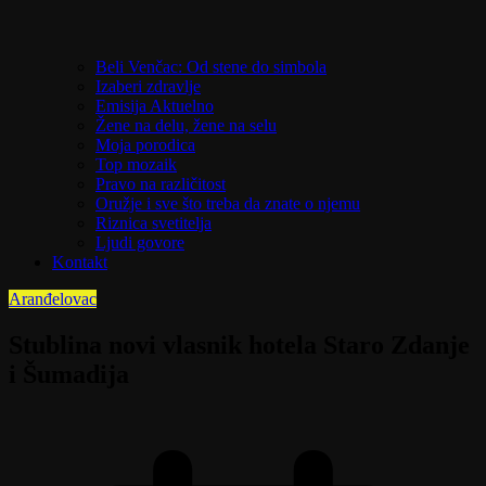
Beli Venčac: Od stene do simbola
Izaberi zdravlje
Emisija Aktuelno
Žene na delu, žene na selu
Moja porodica
Top mozaik
Pravo na različitost
Oružje i sve što treba da znate o njemu
Riznica svetitelja
Ljudi govore
Kontakt
Aranđelovac
Stublina novi vlasnik hotela Staro Zdanje
i Šumadija