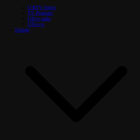
O RTV Sunce
TV Program
Uživo radio
Uživo tv
Emisije