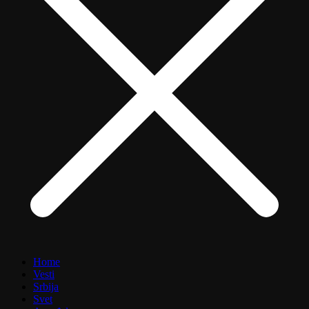
Home
Vesti
Srbija
Svet