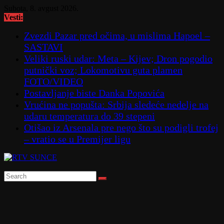
Skip
Subota, 8. avgust 2026.
to
Vesti:
content
Zvezdi Pazar pred očima, u mislima Hapoel –
SASTAVI
Veliki ruski udar: Meta – Kijev; Dron pogodio
putnički voz; Lokomotivu guta plamen
FOTO/VIDEO
Postavljanje biste Danka Popovića
Vrućina ne popušta: Srbija sledeće nedelje na
udaru temperatura do 39 stepeni
Otišao iz Arsenala pre nego što su podigli trofej
– vratio se u Premijer ligu