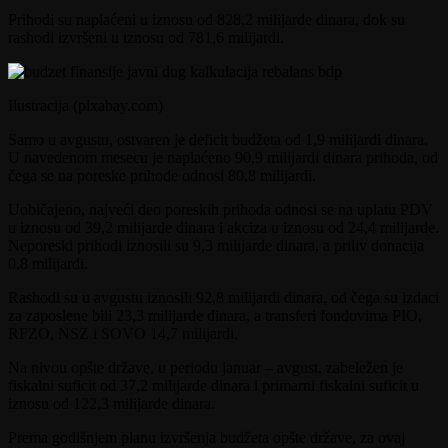
Prihodi su naplaćeni u iznosu od 828,2 milijarde dinara, dok su
rashodi izvršeni u iznosu od 781,6 milijardi.
Ilustracija (pixabay.com)
Samo u avgustu, ostvaren je deficit budžeta od 1,9 milijardi dinara.
U navedenom mesecu je naplaćeno 90,9 milijardi dinara prihoda, od
čega se na poreske prihode odnosi 80,8 milijardi.
Uobičajeno, najveći deo poreskih prihoda odnosi se na uplatu PDV
u iznosu od 39,2 milijarde dinara i akciza u iznosu od 24,4 milijarde.
Neporeski prihodi iznosili su 9,3 milijarde dinara, a priliv donacija
0,8 milijardi.
Rashodi su u avgustu iznosili 92,8 milijardi dinara, od čega su izdaci
za zaposlene bili 23,3 milijarde dinara, a transferi fondovima PIO,
RFZO, NSZ i SOVO 14,7 milijardi.
Na nivou opšte države, u periodu januar – avgust, zabeležen je
fiskalni suficit od 37,2 milijarde dinara i primarni fiskalni suficit u
iznosu od 122,3 milijarde dinara.
Prema godišnjem planu izvršenja budžeta opšte države, za ovaj