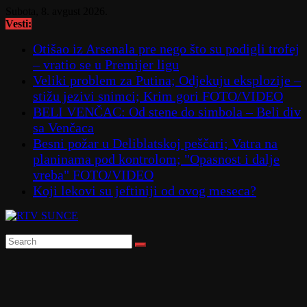
Skip
Subota, 8. avgust 2026.
to
Vesti:
content
Otišao iz Arsenala pre nego što su podigli trofej
– vratio se u Premijer ligu
Veliki problem za Putina; Odjekuju eksplozije –
stižu jezivi snimci; Krim gori FOTO/VIDEO
BELI VENČAC: Od stene do simbola – Beli div
sa Venčaca
Besni požar u Deliblatskoj peščari; Vatra na
planinama pod kontrolom; "Opasnost i dalje
vreba" FOTO/VIDEO
Koji lekovi su jeftiniji od ovog meseca?