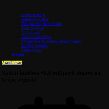
Izaberi zdravlje
Emisija Aktuelno
Žene na delu, žene na selu
Moja porodica
Top mozaik
Pravo na različitost
Oružje i sve što treba da znate o njemu
Riznica svetitelja
Ljudi govore
Kontakt
Aranđelovac
Suficit budžeta 46,6 milijardi dinara na
kraju avgusta