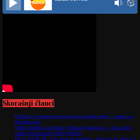
Skorašnji članci
Otišao iz Arsenala pre nego što su podigli trofej – vratio se u
Premijer ligu
Veliki problem za Putina; Odjekuju eksplozije – stižu jezivi
snimci; Krim gori FOTO/VIDEO
BELI VENČAC: Od stene do simbola – Beli div sa Venčaca