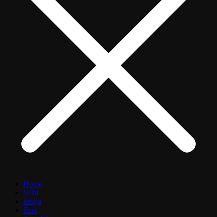
Home
Vesti
Srbija
Svet