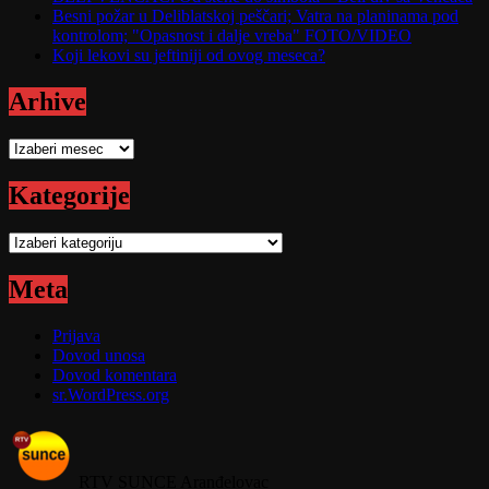
Besni požar u Deliblatskoj peščari; Vatra na planinama pod
kontrolom; "Opasnost i dalje vreba" FOTO/VIDEO
Koji lekovi su jeftiniji od ovog meseca?
Arhive
Arhive
Kategorije
Kategorije
Meta
Prijava
Dovod unosa
Dovod komentara
sr.WordPress.org
RTV SUNCE Aranđelovac