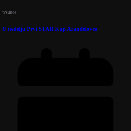
tvsunce
U nedelju Prvi STAR Kup Aranđelovca