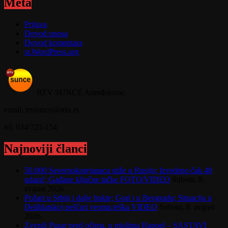
Meta
Prijava
Dovod unosa
Dovod komentara
sr.WordPress.org
RTV SUNCE Aranđelovac
email: rtvsunce@mts.rs
tel: 034/725-154
Najnoviji članci
50.000 Severnokorejanaca stiže u Rusiju; Izvedeno čak 40
udara!; Gađane ključne tačke FOTO/VIDEO
Subota, 8.
avgust 2026.
Požari u Srbiji i dalje bukte; Gori i u Beogradu; Situacija u
Deliblatskoj peščari veoma teška VIDEO
Subota, 8. avgust
2026.
Zvezdi Pazar pred očima, u mislima Hapoel – SASTAVI