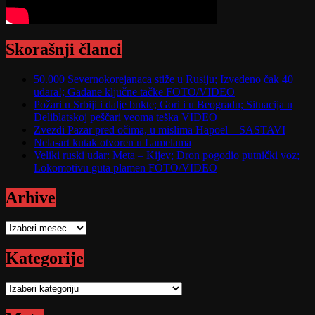
Skorašnji članci
50.000 Severnokorejanaca stiže u Rusiju; Izvedeno čak 40
udara!; Gađane ključne tačke FOTO/VIDEO
Požari u Srbiji i dalje bukte; Gori i u Beogradu; Situacija u
Deliblatskoj peščari veoma teška VIDEO
Zvezdi Pazar pred očima, u mislima Hapoel – SASTAVI
Nela-art kutak otvoren u Lamelama
Veliki ruski udar: Meta – Kijev; Dron pogodio putnički voz;
Lokomotivu guta plamen FOTO/VIDEO
Arhive
Arhive
Kategorije
Kategorije