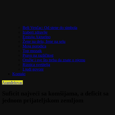
Beli Venčac: Od stene do simbola
Izaberi zdravlje
Emisija Aktuelno
Žene na delu, žene na selu
Moja porodica
Top mozaik
Pravo na različitost
Oružje i sve što treba da znate o njemu
Riznica svetitelja
Ljudi govore
Kontakt
Aranđelovac
Suficit najveći sa komšijama, a deficit sa
jednom prijateljskom zemljom