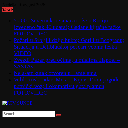
Skip
Nedelja, 9. avgust 2026.
to
Vesti:
content
50.000 Severnokorejanaca stiže u Rusiju;
Izvedeno čak 40 udara!; Gađane ključne tačke
FOTO/VIDEO
Požari u Srbiji i dalje bukte; Gori i u Beogradu;
Situacija u Deliblatskoj peščari veoma teška
VIDEO
Zvezdi Pazar pred očima, u mislima Hapoel –
SASTAVI
Nela-art kutak otvoren u Lamelama
Veliki ruski udar: Meta – Kijev; Dron pogodio
putnički voz; Lokomotivu guta plamen
FOTO/VIDEO