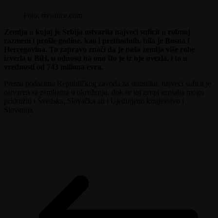
Foto: rtvsunce.com
Zemlja u kojoj je Srbija ostvarila najveći suficit u robnoj
razmeni i prošle godine, kao i prethodnih, bila je Bosna i
Hercegovina. To zapravo znači da je naša zemlja više robe
izvezla u BiH, u odnosu na ono što je iz nje uvezla, i to u
vrednosti od 743 miliona evra.
Prema podacima Republičkog zavoda za statistiku, najveći suficit je
ostvaren sa zemljama u okruženju, dok se toj grupi zemalja mogu
pridružiti i Švedska, Slovačka ali i Ujedinjeno kraljevstvo i
Slovenija.