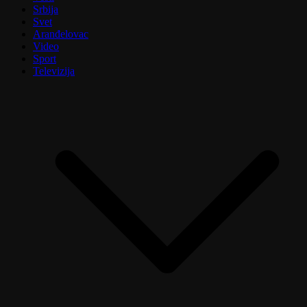
Srbija
Svet
Aranđelovac
Video
Sport
Televizija