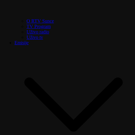
O RTV Sunce
TV Program
Uživo radio
Uživo tv
Emisije