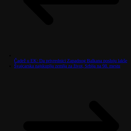
Čadež u EK: Da privrednici Zapadnog Balkana posluju lakše
Švajcarska najskuplja zemlja za život, Srbija na 98. mestu