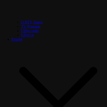
O RTV Sunce
TV Program
Uživo radio
Uživo tv
Emisije