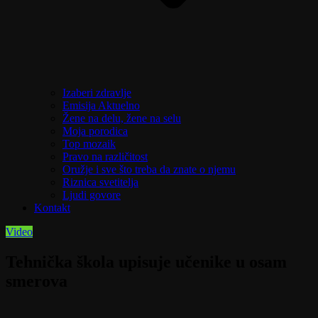
Izaberi zdravlje
Emisija Aktuelno
Žene na delu, žene na selu
Moja porodica
Top mozaik
Pravo na različitost
Oružje i sve što treba da znate o njemu
Riznica svetitelja
Ljudi govore
Kontakt
Video
Tehnička škola upisuje učenike u osam
smerova