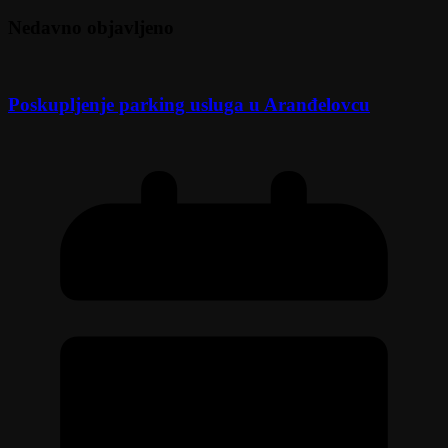
Nedavno objavljeno
Poskupljenje parking usluga u Aranđelovcu