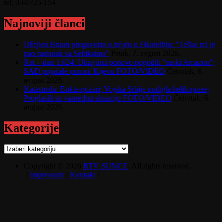
tel: 034/725-154
Najnoviji članci
Džejlen Braun progovorio o trejdu u Filadelfiju: "Teško mi je
pao rastanak sa Seltiksima"
Petak, 7. avgust 2026.
Rat – dan 1.624: Ukrajinci ponovo pogodili "ruski Amazon";
SAD pojačale pomoć Kijevu FOTO/VIDEO
Četvrtak, 6.
avgust 2026.
Katastrofa: Bukte požari; Vojska Srbije podigla helikoptere;
Proglasili su vanrednu situaciju FOTO/VIDEO
Četvrtak, 6.
avgust 2026.
Kategorije
Kategorije
Copyright © 2026
RTV SUNCE
. All rights reserved.
/
Impressum
/
Kontakt
/