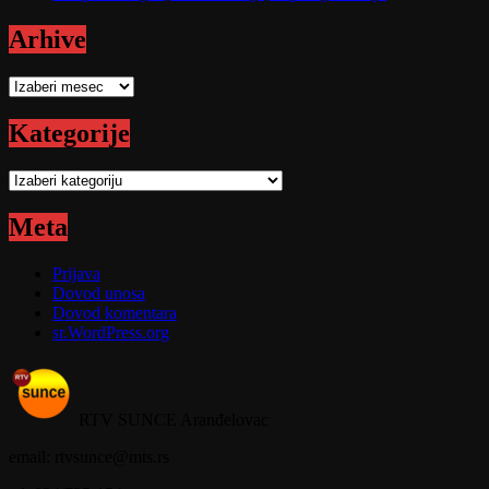
Arhive
Arhive
Kategorije
Kategorije
Meta
Prijava
Dovod unosa
Dovod komentara
sr.WordPress.org
RTV SUNCE Aranđelovac
email: rtvsunce@mts.rs