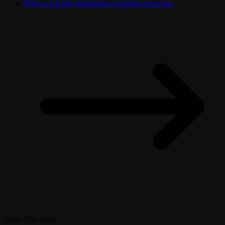
Briga o kućnim ljubimcima u letnjim mesecima
Share This Post: