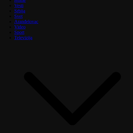
Home
Vesti
Srbija
Svet
Aranđelovac
Video
Sport
Televizija