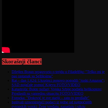
Skorašnji članci
Džejlen Braun progovorio o trejdu u Filadelfiju: "Teško mi je
pao rastanak sa Seltiksima"
Rat – dan 1.624: Ukrajinci ponovo pogodili "ruski Amazon";
SAD pojačale pomoć Kijevu FOTO/VIDEO
Katastrofa: Bukte požari; Vojska Srbije podigla helikoptere;
Proglasili su vanrednu situaciju FOTO/VIDEO
Fonseka: "Đoković je sve stariji – zato to predlaže"
Isplivali uznemirujući podaci iz jedne od najmoćnijih
evropskih vojski; Žene vređaju, napadaju i siluju