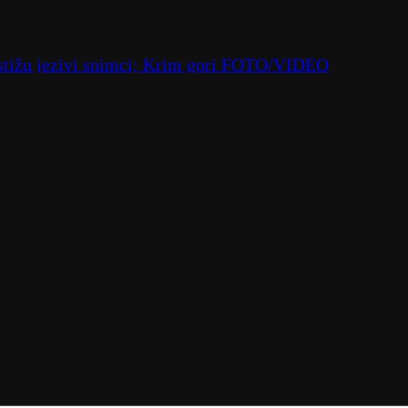
 stižu jezivi snimci; Krim gori FOTO/VIDEO
sa Venčaca
laninama pod kontrolom; "Opasnost i dalje vreba" FOT
 "Teško mi je pao rastanak sa Seltiksima"