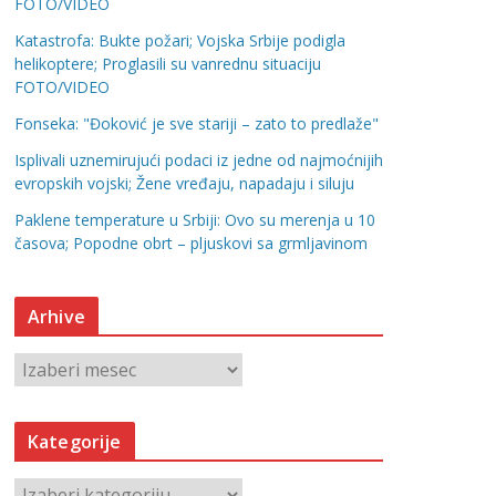
FOTO/VIDEO
Katastrofa: Bukte požari; Vojska Srbije podigla
helikoptere; Proglasili su vanrednu situaciju
FOTO/VIDEO
Fonseka: "Đoković je sve stariji – zato to predlaže"
Isplivali uznemirujući podaci iz jedne od najmoćnijih
evropskih vojski; Žene vređaju, napadaju i siluju
Paklene temperature u Srbiji: Ovo su merenja u 10
časova; Popodne obrt – pljuskovi sa grmljavinom
Arhive
A
r
h
Kategorije
i
v
K