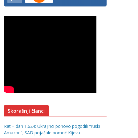
Skorašnji članci
Rat – dan 1.624: Ukrajinci ponovo pogodili "ruski
Amazon"; SAD pojačale pomoć Kijevu