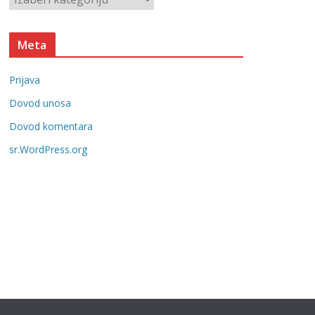
e
a
t
Meta
e
g
Prijava
o
r
Dovod unosa
i
Dovod komentara
j
sr.WordPress.org
e