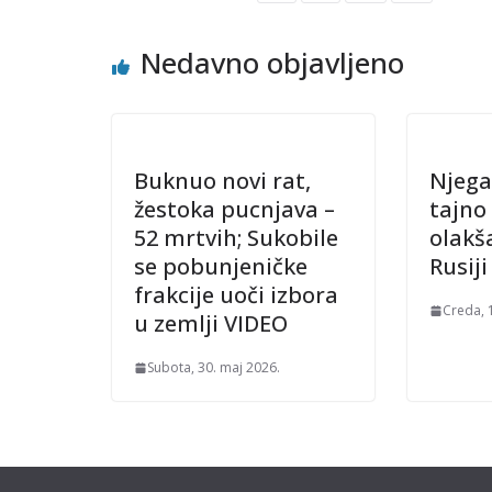
Nedavno objavljeno
Buknuo novi rat,
Njega
žestoka pucnjava –
tajno
52 mrtvih; Sukobile
olakš
se pobunjeničke
Rusij
frakcije uoči izbora
Creda, 
u zemlji VIDEO
Subota, 30. maj 2026.