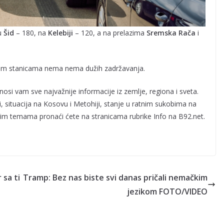
zu
Šid
– 180, na
Kelebiji
– 120, a na prelazima
Sremska
Rača
i
tnim stanicama nema nema dužih zadržavanja.
nosi vam sve najvažnije informacije iz zemlje, regiona i sveta.
ri, situacija na Kosovu i Metohiji, stanje u ratnim sukobima na
ugim temama pronaći ćete na stranicama rubrike Info na B92.net.
 sa ti
Tramp: Bez nas biste svi danas pričali nemačkim
jezikom FOTO/VIDEO