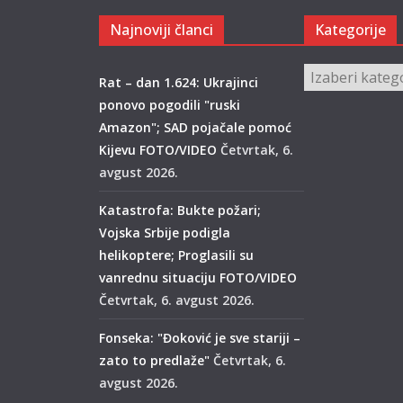
Najnoviji članci
Kategorije
Kategorije
Rat – dan 1.624: Ukrajinci
ponovo pogodili "ruski
Amazon"; SAD pojačale pomoć
Kijevu FOTO/VIDEO
Četvrtak, 6.
avgust 2026.
Katastrofa: Bukte požari;
Vojska Srbije podigla
helikoptere; Proglasili su
vanrednu situaciju FOTO/VIDEO
Četvrtak, 6. avgust 2026.
Fonseka: "Đoković je sve stariji –
zato to predlaže"
Četvrtak, 6.
avgust 2026.