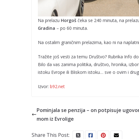
Na prelazu
Horgoš
čeka se 240 minuta, na prela
Gradina
– po 60 minuta.
Na ostalim graničnim prelazima, kao ni na napla
Tražite još vesti za temu Društvo? Rubrika Info do
Bilo da vas zanima politika, društvo, hronika, izbo
istoku Evrope ili Bliskom istoku… sve o ovim i dr
Izvor:
b92.net
Pominjala se penzija – on potpisuje ugovor
mom iz Evrolige
Share This Post: