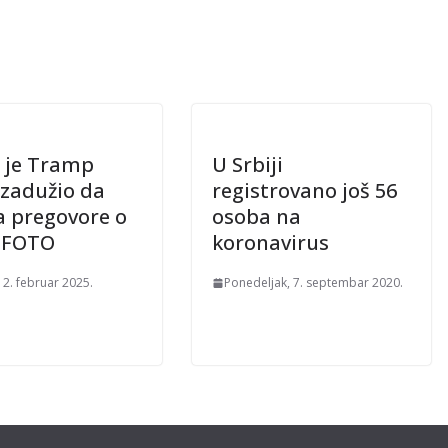
 je Tramp
U Srbiji
 zadužio da
registrovano još 56
a pregovore o
osoba na
i FOTO
koronavirus
12. februar 2025.
Ponedeljak, 7. septembar 2020.