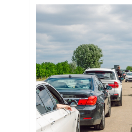
– pljuskovi sa
grmljavinom