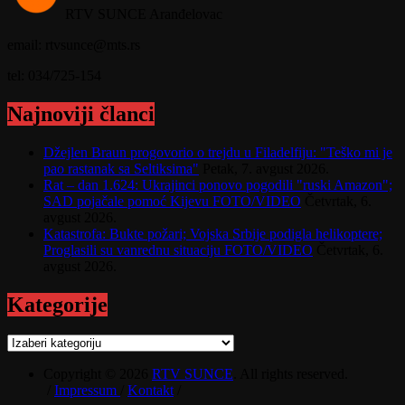
RTV SUNCE Aranđelovac
email: rtvsunce@mts.rs
tel: 034/725-154
Najnoviji članci
Džejlen Braun progovorio o trejdu u Filadelfiju: "Teško mi je
pao rastanak sa Seltiksima"
Petak, 7. avgust 2026.
Rat – dan 1.624: Ukrajinci ponovo pogodili "ruski Amazon";
SAD pojačale pomoć Kijevu FOTO/VIDEO
Četvrtak, 6.
avgust 2026.
Katastrofa: Bukte požari; Vojska Srbije podigla helikoptere;
Proglasili su vanrednu situaciju FOTO/VIDEO
Četvrtak, 6.
avgust 2026.
Kategorije
Kategorije
Copyright © 2026
RTV SUNCE
. All rights reserved.
/
Impressum
/
Kontakt
/