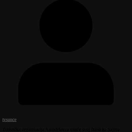
tvsunce
Turistička organizacija Aranđelovca imaće svoj štand na Sajmu