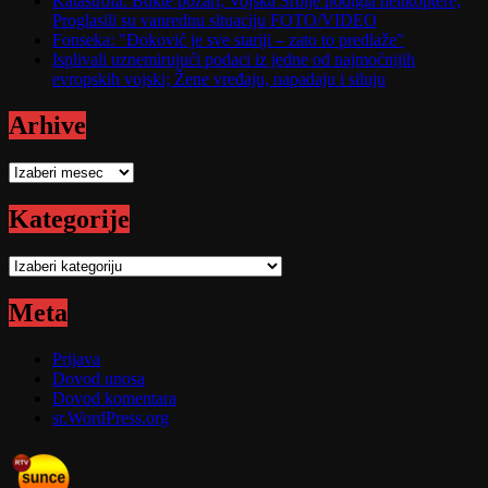
Katastrofa: Bukte požari; Vojska Srbije podigla helikoptere;
Proglasili su vanrednu situaciju FOTO/VIDEO
Fonseka: "Đoković je sve stariji – zato to predlaže"
Isplivali uznemirujući podaci iz jedne od najmoćnijih
evropskih vojski; Žene vređaju, napadaju i siluju
Arhive
Arhive
Kategorije
Kategorije
Meta
Prijava
Dovod unosa
Dovod komentara
sr.WordPress.org