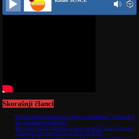
Radio SUNCE
Skorašnji članci
Džejlen Braun progovorio o trejdu u Filadelfiju: "Teško mi je
pao rastanak sa Seltiksima"
Rat – dan 1.624: Ukrajinci ponovo pogodili "ruski Amazon";
SAD pojačale pomoć Kijevu FOTO/VIDEO