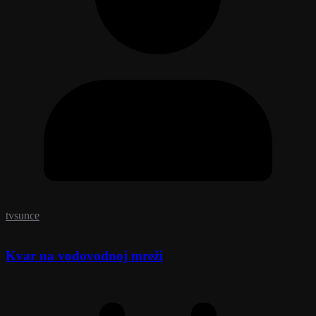
tvsunce
Kvar na vodovodnoj mreži