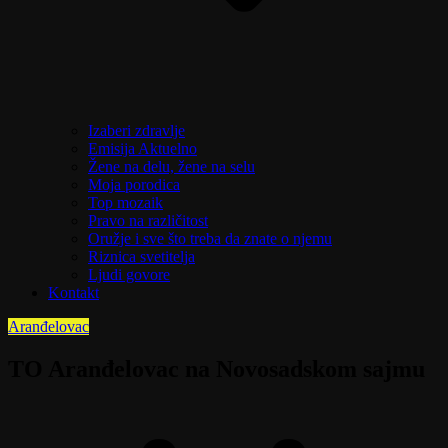
Izaberi zdravlje
Emisija Aktuelno
Žene na delu, žene na selu
Moja porodica
Top mozaik
Pravo na različitost
Oružje i sve što treba da znate o njemu
Riznica svetitelja
Ljudi govore
Kontakt
Aranđelovac
TO Aranđelovac na Novosadskom sajmu