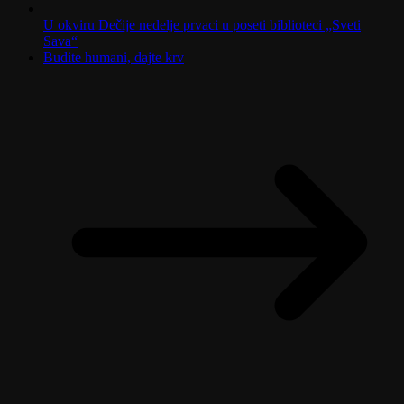
U okviru Dečije nedelje prvaci u poseti biblioteci „Sveti
Sava“
Budite humani, dajte krv