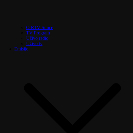
O RTV Sunce
TV Program
Uživo radio
Uživo tv
Emisije