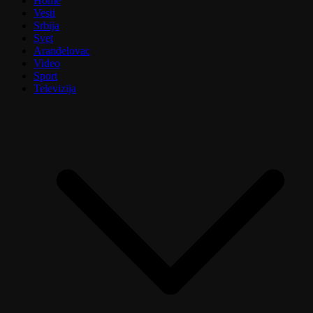
Home
Vesti
Srbija
Svet
Aranđelovac
Video
Sport
Televizija