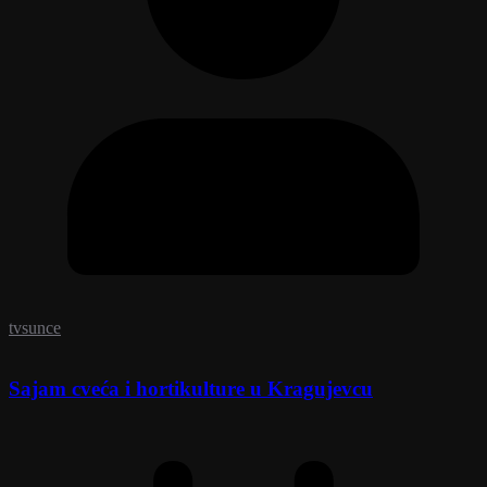
tvsunce
Sajam cveća i hortikulture u Kragujevcu