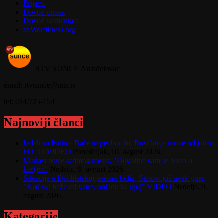
Prijava
Dovod unosa
Dovod komentara
sr.WordPress.org
RTV SUNCE Aranđelovac
email: rtvsunce@mts.rs
tel: 034/725-154
Najnoviji članci
Izdali su Putina; Bačeno pet bombi; Rusi broje mrtve od jutros
FOTO/VIDEO
Ponedeljak, 10. avgust 2026.
Markes posle sedmog mesta: "Dovoljno sam se borio u
karijeri"
Nedelja, 9. avgust 2026.
Situacija u Deliblatskoj peščari bolja; Stolovi još uvek gore;
"Kad svi beže od vatre, oni idu ka njoj" VIDEO
Nedelja, 9.
avgust 2026.
Kategorije