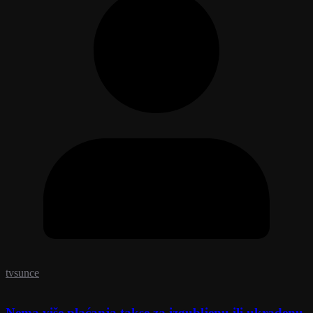
tvsunce
Nema više plaćanja takse za izgubljenu ili ukradenu