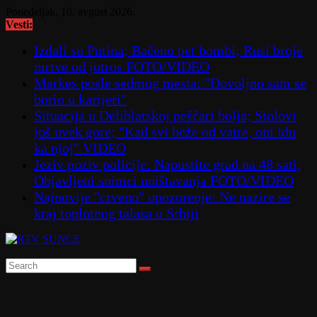
Skip
Ponedeljak, 10. avgust 2026.
to
Vesti:
content
Izdali su Putina; Bačeno pet bombi; Rusi broje
mrtve od jutros FOTO/VIDEO
Markes posle sedmog mesta: "Dovoljno sam se
borio u karijeri"
Situacija u Deliblatskoj peščari bolja; Stolovi
još uvek gore; "Kad svi beže od vatre, oni idu
ka njoj" VIDEO
Jeziv poziv policije: Napustite grad na 48 sati;
Objavljeni snimci uništavanja FOTO/VIDEO
Najnovije "crveno" upozorenje: Ne nazire se
kraj toplotnog talasa u Srbiji