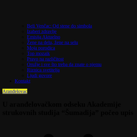
Beli Venčac: Od stene do simbola
Izaberi zdravlje
Emisija Aktuelno
Žene na delu, žene na selu
Moja porodica
Top mozaik
Pravo na različitost
Oružje i sve što treba da znate o njemu
Riznica svetitelja
Ljudi govore
Kontakt
Aranđelovac
U aranđelovačkom odseku Akademije
strukovnih studija “Šumadija” počeo upis