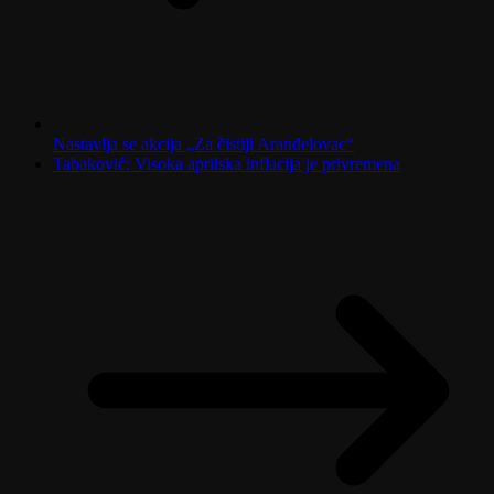
Nastavlja se akcija „Za čistiji Aranđelovac“
Tabaković: Visoka aprilska inflacija je privremena