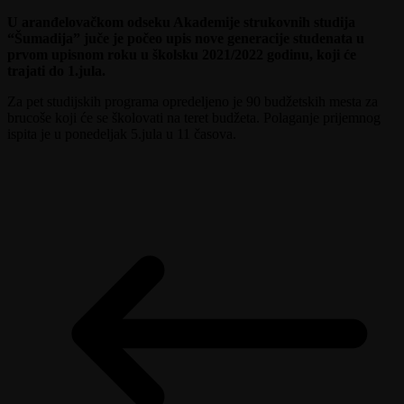
U aranđelovačkom odseku Akademije strukovnih studija
“Šumadija” juče je počeo upis nove generacije studenata u
prvom upisnom roku u školsku 2021/2022 godinu, koji će
trajati do 1.jula.
Za pet studijskih programa opredeljeno je 90 budžetskih mesta za
brucoše koji će se školovati na teret budžeta. Polaganje prijemnog
ispita je u ponedeljak 5.jula u 11 časova.