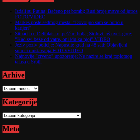
Izdali su Putina; Bačeno pet bombi; Rusi broje mrtve od jutros
FOTO/VIDEO
Markes posle sedmog mesta: "Dovoljno sam se borio u
karijeri"
Situacija u Deliblatskoj peščari bolja; Stolovi još uvek gore;
"Kad svi beže od vatre, oni idu ka njoj" VIDEO
Jeziv poziv policije: Napustite grad na 48 sati; Objavljeni
snimci uništavanja FOTO/VIDEO
Najnovije "crveno" upozorenje: Ne nazire se kraj toplotnog
talasa u Srbiji
Arhive
Arhive
Kategorije
Kategorije
Meta