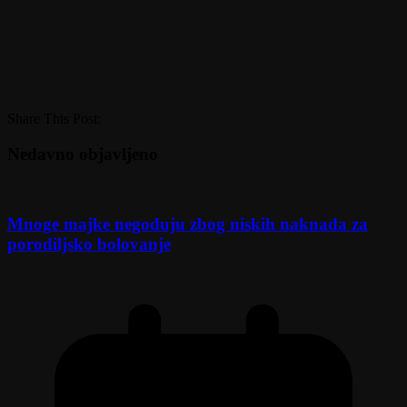
Share This Post:
Nedavno objavljeno
Mnoge majke negoduju zbog niskih naknada za
porodiljsko bolovanje