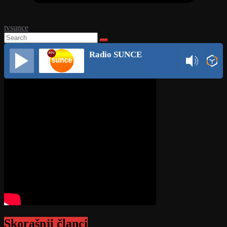
tvsunce
Radio SUNCE
Skorašnji članci