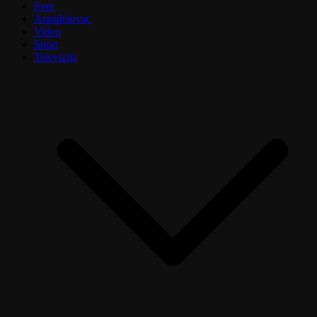
Svet
Aranđelovac
Video
Sport
Televizija