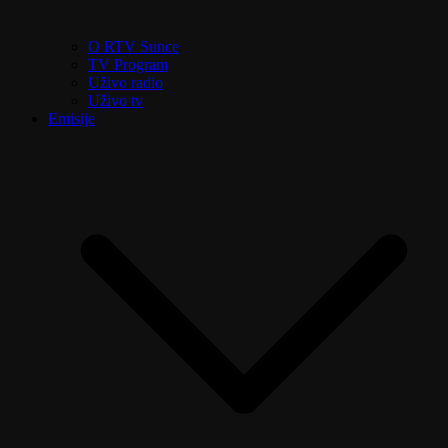
O RTV Sunce
TV Program
Uživo radio
Uživo tv
Emisije