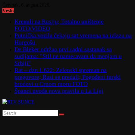
Skip
Četvrtak, 6. avgust 2026.
to
Vesti:
content
Krenuli na Rusiju; Totalno uništenje
FOTO/VIDEO
Putnička vozila čekaju sat vremena na izlazu na
Horgošu
De Bleker održao prvi radni sastanak sa
sudijama: "Stil ne nameravam da menjam u
Srbiji"
Rat – dan 1.622: Zelenski spreman na
pregovore; Rusi se predali; Pogođeni turski
brodovi u Crnom moru FOTO
Španci uvode nova pravila u La Ligi