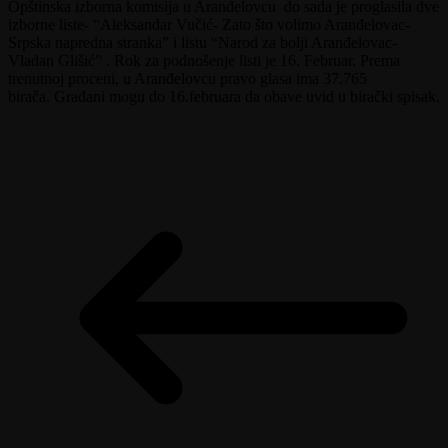
Opštinska izborna komisija u Aranđelovcu do sada je proglasila dve
izborne liste- “Aleksandar Vučić- Zato što volimo Aranđelovac-
Srpska napredna stranka” i listu “Narod za bolji Aranđelovac-
Vladan Glišić” . Rok za podnošenje listi je 16. Februar. Prema
trenutnoj proceni, u Aranđelovcu pravo glasa ima 37.765
birača. Građani mogu do 16.februara da obave uvid u birački spisak.