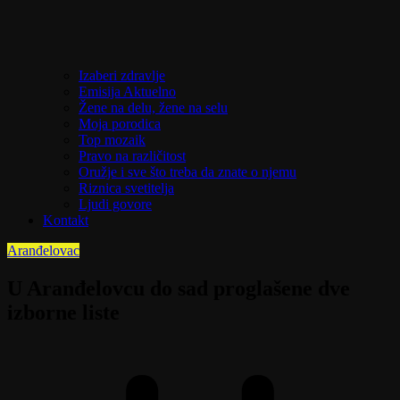
Izaberi zdravlje
Emisija Aktuelno
Žene na delu, žene na selu
Moja porodica
Top mozaik
Pravo na različitost
Oružje i sve što treba da znate o njemu
Riznica svetitelja
Ljudi govore
Kontakt
Aranđelovac
U Aranđelovcu do sad proglašene dve
izborne liste