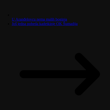
U Aranđelovcu nema malih boginja
Još jedna pobeda kadetkinje OK Šumadija