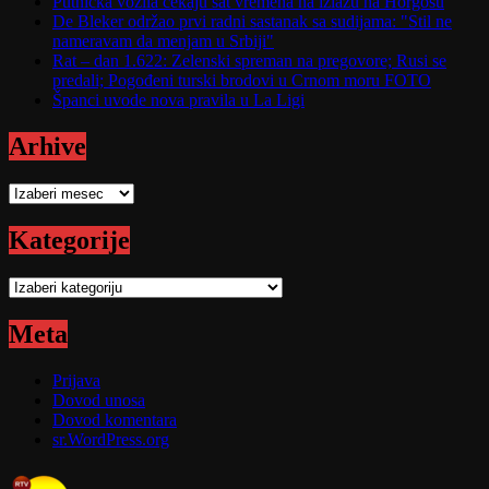
Putnička vozila čekaju sat vremena na izlazu na Horgošu
De Bleker održao prvi radni sastanak sa sudijama: "Stil ne
nameravam da menjam u Srbiji"
Rat – dan 1.622: Zelenski spreman na pregovore; Rusi se
predali; Pogođeni turski brodovi u Crnom moru FOTO
Španci uvode nova pravila u La Ligi
Arhive
Arhive
Kategorije
Kategorije
Meta
Prijava
Dovod unosa
Dovod komentara
sr.WordPress.org