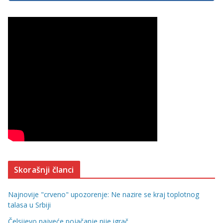
Skorašnji članci
Najnovije "crveno" upozorenje: Ne nazire se kraj toplotnog
talasa u Srbiji
Čelsijevo najveće pojačanje nije igrač