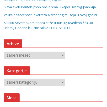
Slava sveti Pantelejmon obeležena u kapeli svetog Joanikija
Velika posećenost lokaliteta Narodnog muzeja u ovoj godini
50.000 Severnokorejanaca stiže u Rusiju; Izvedeno čak 40
udara!; Gađane ključne tačke FOTO/VIDEO
Arhive
A
r
h
Kategorije
i
v
K
e
a
t
Meta
e
g