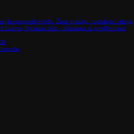
ijih evropskih vojski; Žene vređaju, napadaju i siluju
10 časova; Popodne obrt – pljuskovi sa grmljavinom
DEO
 Horgošu