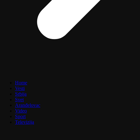
Home
Vesti
Srbija
Svet
Aranđelovac
Video
Sport
Televizija