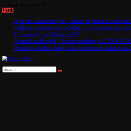
Skip
Četvrtak, 6. avgust 2026.
to
Vesti:
content
Isplivali uznemirujući podaci iz jedne od najmoćn
Paklene temperature u Srbiji: Ovo su merenja u 
Tri medalje za Srbiju na EP
Krenuli na Rusiju; Totalno uništenje FOTO/VI
Putnička vozila čekaju sat vremena na izlazu na