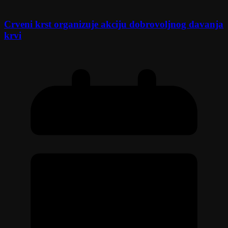
Crveni krst organizuje akciju dobrovoljnog davanja
krvi