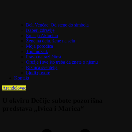
Beli Venčac: Od stene do simbola
Izaberi zdravlje
Emisija Aktuelno
Žene na delu, žene na selu
Moja porodica
Top mozaik
Pravo na različitost
Oružje i sve što treba da znate o njemu
Riznica svetitelja
Ljudi govore
Kontakt
Aranđelovac
U okviru Dečije subote pozorišna
predstava „Ivica i Marica“