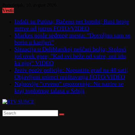
Skip
Ponedeljak, 10. avgust 2026.
to
Vesti:
content
Izdali su Putina; Bačeno pet bombi; Rusi broje
mrtve od jutros FOTO/VIDEO
Markes posle sedmog mesta: "Dovoljno sam se
borio u karijeri"
Situacija u Deliblatskoj peščari bolja; Stolovi
još uvek gore; "Kad svi beže od vatre, oni idu
ka njoj" VIDEO
Jeziv poziv policije: Napustite grad na 48 sati;
Objavljeni snimci uništavanja FOTO/VIDEO
Najnovije "crveno" upozorenje: Ne nazire se
kraj toplotnog talasa u Srbiji