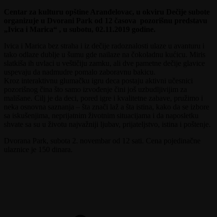
Centar za kulturu opštine Aranđelovac, u okviru Dečije subote
organizuje u Dvorani Park od 12 časova pozorišnu predstavu
„Ivica i Marica“ , u subotu, 02.11.2019 godine.
Ivica i Marica bez straha i iz dečije radoznalosti ulaze u avanturu i
tako odlaze dublje u šumu gde nailaze na čokoladnu kućicu. Miris
slatkiša ih uvlaci u veštičiju zamku, ali dve pametne dečije glavice
uspevaju da nadmudre pomalo zaboravnu bakicu.
Kroz interaktivnu glumačku igru deca postaju aktivni učesnici
pozorišnog čina što samo izvođenje čini još uzbudljivijim za
mališane. Cilj je da deci, pored igre i kvalitetne zabave, pružimo i
neka osnovna saznanja – šta znači laž a šta istina, kako da se izbore
sa iskušenjima, neprijatnim životnim situacijama i da naposletku
shvate sa su u životu najvažniji ljubav, prijateljstvo, istina i poštenje.
Dvorana Park, subota 2. novembar od 12 sati. Cena pojedinačne
ulaznice je 150 dinara.