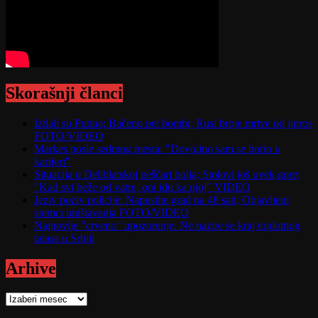
Skorašnji članci
Izdali su Putina; Bačeno pet bombi; Rusi broje mrtve od jutros
FOTO/VIDEO
Markes posle sedmog mesta: "Dovoljno sam se borio u
karijeri"
Situacija u Deliblatskoj peščari bolja; Stolovi još uvek gore;
"Kad svi beže od vatre, oni idu ka njoj" VIDEO
Jeziv poziv policije: Napustite grad na 48 sati; Objavljeni
snimci uništavanja FOTO/VIDEO
Najnovije "crveno" upozorenje: Ne nazire se kraj toplotnog
talasa u Srbiji
Arhive
Arhive