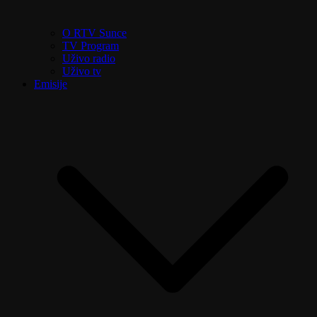
O RTV Sunce
TV Program
Uživo radio
Uživo tv
Emisije