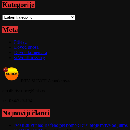
Kategorije
Kategorije
Meta
Prijava
Dovod unosa
Dovod komentara
sr.WordPress.org
RTV SUNCE Aranđelovac
email: rtvsunce@mts.rs
tel: 034/725-154
Najnoviji članci
Izdali su Putina; Bačeno pet bombi; Rusi broje mrtve od jutros