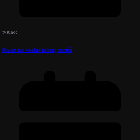
tvsunce
Kvar na vodovodnoj mreži