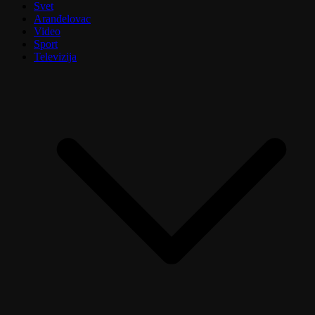
Svet
Aranđelovac
Video
Sport
Televizija