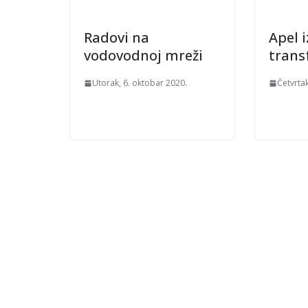
Radovi na
Apel 
vodovodnoj mreži
transf
Utorak, 6. oktobar 2020.
Četvrtak