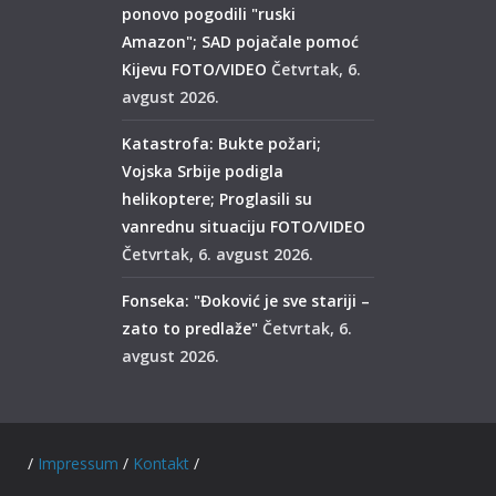
ponovo pogodili "ruski
Amazon"; SAD pojačale pomoć
Kijevu FOTO/VIDEO
Četvrtak, 6.
avgust 2026.
Katastrofa: Bukte požari;
Vojska Srbije podigla
helikoptere; Proglasili su
vanrednu situaciju FOTO/VIDEO
Četvrtak, 6. avgust 2026.
Fonseka: "Đoković je sve stariji –
zato to predlaže"
Četvrtak, 6.
avgust 2026.
ed. /
Impressum
/
Kontakt
/