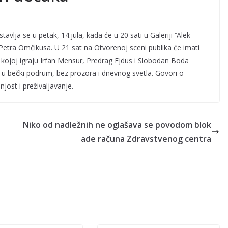
vlja se u petak, 14.jula, kada će u 20 sati u Galeriji ‘’Alek
a Petra Omčikusa. U 21 sat na Otvorenoj sceni publika će imati
 u kojoj igraju Irfan Mensur, Predrag Ejdus i Slobodan Boda
u bečki podrum, bez prozora i dnevnog svetla. Govori o
jost i preživaljavanje.
Niko od nadležnih ne oglašava se povodom blok
ade računa Zdravstvenog centra