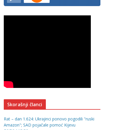
Skorašnji članci
Rat – dan 1.624: Ukrajinci ponovo pogodili "ruski
Amazon"; SAD pojačale pomoć Kijevu