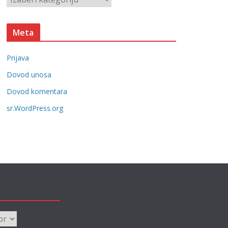
e
a
t
Meta
e
g
Prijava
o
r
Dovod unosa
i
Dovod komentara
j
sr.WordPress.org
e