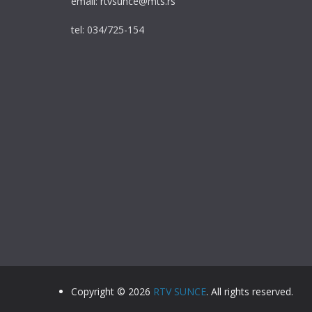
email: rtvsunce@mts.rs
tel: 034/725-154
Copyright © 2026
RTV SUNCE
. All rights reserv