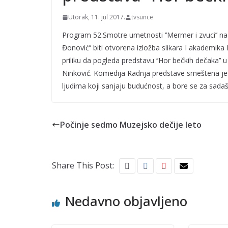
– pljuskovi sa
grmljavinom
Utorak, 11. jul 2017.
tvsunce
Program 52.Smotre umetnosti ‘’Mermer i zvuci’’ nasta
Đonović’’ biti otvorena izložba slikara I akademik
priliku da pogleda predstavu ‘’Hor bečkih dečaka’’
Ninković. Komedija Radnja predstave smeštena je 
ljudima koji sanjaju budućnost, a bore se za sadašn
Počinje sedmo Muzejsko dečije leto
Share This Post:
Nedavno objavljeno