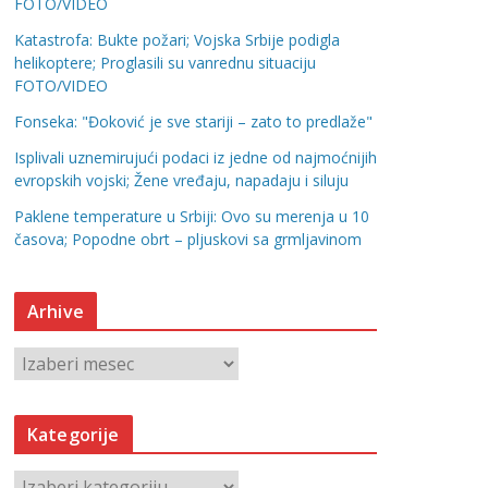
FOTO/VIDEO
Katastrofa: Bukte požari; Vojska Srbije podigla
helikoptere; Proglasili su vanrednu situaciju
FOTO/VIDEO
Fonseka: "Đoković je sve stariji – zato to predlaže"
Isplivali uznemirujući podaci iz jedne od najmoćnijih
evropskih vojski; Žene vređaju, napadaju i siluju
Paklene temperature u Srbiji: Ovo su merenja u 10
časova; Popodne obrt – pljuskovi sa grmljavinom
Arhive
A
r
h
Kategorije
i
v
K