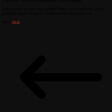
u njih izlije oko 60.000 olimpijskih bazena fekalija.
Dokle god se ne reši ovaj problem Dunav i Sava neće biti simbol
prirodnih lepota Beograda već glavne kanalizacione cevi.
Izvor:
rts.rs