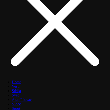
Home
Vesti
Srbija
Svet
Aranđelovac
Video
Sport