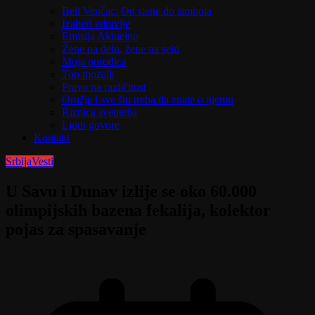
Beli Venčac: Od stene do simbola
Izaberi zdravlje
Emisija Aktuelno
Žene na delu, žene na selu
Moja porodica
Top mozaik
Pravo na različitost
Oružje i sve što treba da znate o njemu
Riznica svetitelja
Ljudi govore
Kontakt
Srbija
Vesti
U Savu i Dunav izlije se oko 60.000
olimpijskih bazena fekalija, kolektor
pojas za spasavanje