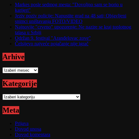
Markes posle sedmog mesta: "Dovoljno sam se borio u
karijeri"
Jeziv poziv policije: Napustite grad na 48 sati; Objavljeni
snimci uništavanja FOTO/VIDEO
Najnovije "crveno" upozorenje: Ne nazire se kraj toplotnog
talasa u Srbiji
Održan 9. festival "Aranđelovac zove"
Čelsijevo najveće pojačanje nije igrač
Arhive
Arhive
Kategorije
Kategorije
Meta
Prijava
Dovod unosa
Dovod komentara