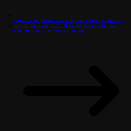
Lajčak: Krajnji trenutak da se dijalog uspešno privede kraju
Veliko interesovanje za 12.000 radnih mesta u školama i
vrtićima, kako se procenjuju kandidati