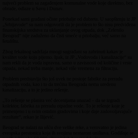
najveći problem sa zagađenjem komunalne vode koje direktno, bez
obrade, odlaze u Savu i Dunav.
Ponekad sami građani očiste priobalje od đubreta. U saopštenju iz JP
„Srbijavode“ su nam odgovorili da je problem to što nisu predviđena
finanskijska sredstva za uklanjanje ovog otpada, dok „Zelenilo
Beograd“ nije zaduženo da čisti smeće u priobalju, već samo na
šetalištu.
Zbog fekalnog sadržaja mnogi sugrađani su zabrinuti kakav je
kvalitet vode koju pijemo. Ipak, iz JP „Vodovoda i kanalizacije“ su
nam rekli da je voda ispravna, samo u zavisnosti od količine i vrste
otpada, nekad treba manje, nekad više vremena za filtraciju.
Problem predstavlja što još uvek ne postoje fabrike za preradu
otpadnih voda, kao i to da trećina Beograda nema uređenu
kanalizaciju, a to je jedino rešenje.
„To rešenje se planira već decenijama unazad – da se izgradi
kolektor, fabrika za preradu otpadne vode. To je rešenje koje je
primenjeno i u svim ostalim gradovima i koje daje zadovoljavajuće
rezultate“, rekao je Ilijević.
Beograd se nalazi na ušću dve velike reke, a verovatno je jedina
evropska prestonica koja ih svojima nemarom uništava. Godišnje se