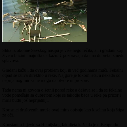
Slika iz okoline Savskog nasipa je više nego rečita, ali i građani koji
žive u blizini imaju šta da kažu. Upozoravaju da ima đubreta između
splavova.
Građani kažu i da ovaj problem koji ih već godinama muči. Fekalni
otpad se izliva direktno u reke. Najgore je tokom leta, a nekada od
neprijatnog mirisa ne mogu da otvore ni prozore.
Tada nema ni govora o šetnji pored reke a dešava se i da se fekalne
vode pomešaju sa đubretom koje se takodje baca u reke pa prizor i
miris budu još neprijatniji.
Korisnici društvenih mreža ovaj miris opisuju kao kiselinu koja štipa
za oči.
Konstantin Ilijević sa Hemijskog fakulteta kaže da je u Beogradu