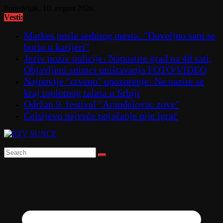
Skip
Ponedeljak, 10. avgust 2026.
to
Vesti:
content
Markes posle sedmog mesta: "Dovoljno sam se
borio u karijeri"
Jeziv poziv policije: Napustite grad na 48 sati;
Objavljeni snimci uništavanja FOTO/VIDEO
Najnovije "crveno" upozorenje: Ne nazire se
kraj toplotnog talasa u Srbiji
Održan 9. festival "Aranđelovac zove"
Čelsijevo najveće pojačanje nije igrač