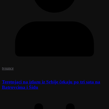
tvsunce
Teretnjaci na izlazu iz Srbije čekaju po tri sata na
Batrovcima i Šidu