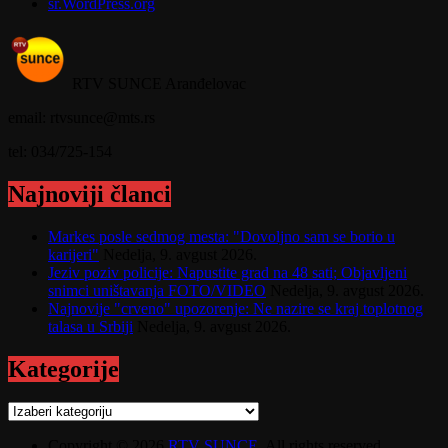
sr.WordPress.org
RTV SUNCE Aranđelovac
email: rtvsunce@mts.rs
tel: 034/725-154
Najnoviji članci
Markes posle sedmog mesta: "Dovoljno sam se borio u
karijeri"
Nedelja, 9. avgust 2026.
Jeziv poziv policije: Napustite grad na 48 sati; Objavljeni
snimci uništavanja FOTO/VIDEO
Nedelja, 9. avgust 2026.
Najnovije "crveno" upozorenje: Ne nazire se kraj toplotnog
talasa u Srbiji
Nedelja, 9. avgust 2026.
Kategorije
Kategorije
Copyright © 2026
RTV SUNCE
. All rights reserved.