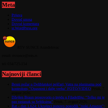
Meta
Prijava
Dovod unosa
Dovod komentara
sr.WordPress.org
RTV SUNCE Aranđelovac
email: rtvsunce@mts.rs
tel: 034/725-154
Najnoviji članci
Besni požar u Deliblatskoj peščari; Vatra na planinama pod
kontrolom; "Opasnost i dalje vreba" FOTO/VIDEO
Petak, 7.
avgust 2026.
Džejlen Braun progovorio o trejdu u Filadelfiju: "Teško mi je
pao rastanak sa Seltiksima"
Petak, 7. avgust 2026.
Rat – dan 1.624: Ukrajinci ponovo pogodili "ruski Amazon";