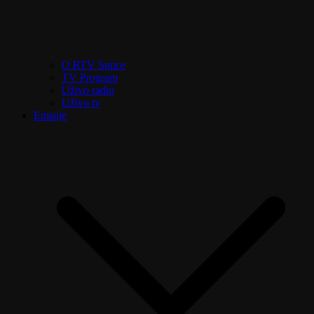
O RTV Sunce
TV Program
Uživo radio
Uživo tv
Emisije