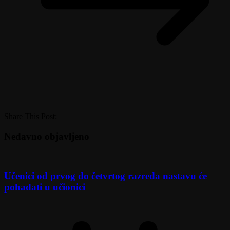
Share This Post:
Nedavno objavljeno
Učenici od prvog do četvrtog razreda nastavu će
pohađati u učionici