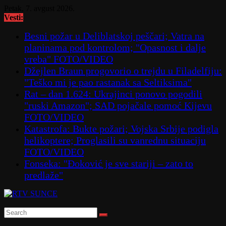
Skip
Petak, 7. avgust 2026.
to
Vesti:
content
Besni požar u Deliblatskoj peščari; Vatra na
planinama pod kontrolom; "Opasnost i dalje
vreba" FOTO/VIDEO
Džejlen Braun progovorio o trejdu u Filadelfiju:
"Teško mi je pao rastanak sa Seltiksima"
Rat – dan 1.624: Ukrajinci ponovo pogodili
"ruski Amazon"; SAD pojačale pomoć Kijevu
FOTO/VIDEO
Katastrofa: Bukte požari; Vojska Srbije podigla
helikoptere; Proglasili su vanrednu situaciju
FOTO/VIDEO
Fonseka: "Đoković je sve stariji – zato to
predlaže"