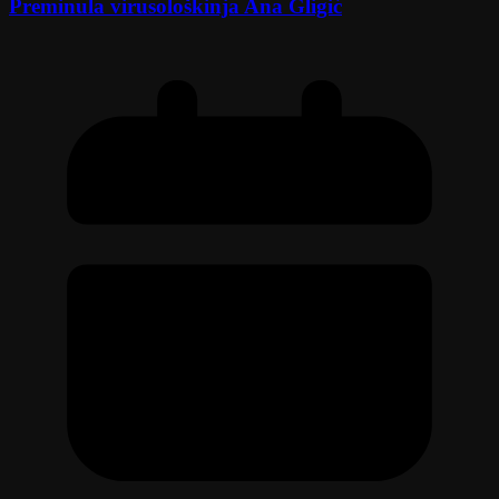
Preminula virusološkinja Ana Gligić