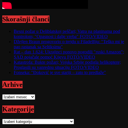
Skorašnji članci
Besni požar u Deliblatskoj peščari; Vatra na planinama pod
kontrolom; "Opasnost i dalje vreba" FOTO/VIDEO
Džejlen Braun progovorio o trejdu u Filadelfiju: "Teško mi je
pao rastanak sa Seltiksima"
Rat – dan 1.624: Ukrajinci ponovo pogodili "ruski Amazon";
SAD pojačale pomoć Kijevu FOTO/VIDEO
Katastrofa: Bukte požari; Vojska Srbije podigla helikoptere;
Proglasili su vanrednu situaciju FOTO/VIDEO
Fonseka: "Đoković je sve stariji – zato to predlaže"
Arhive
Arhive
Kategorije
Kategorije