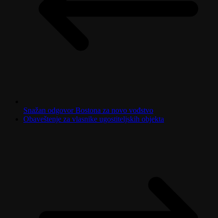
Snažan odgovor Bostona za novo vođstvo
Obaveštenje za vlasnike ugostiteljskih objekta