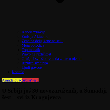
Izaberi zdravlje
Emisija Aktuelno
Žene na delu, žene na selu
Moja porodica
Top mozaik
Pravo na različitost
Oružje i sve što treba da znate o njemu
Riznica svetitelja
Ljudi govore
Kontakt
Aranđelovac
Srbija
Vesti
U Srbiji još 36 novozaraženih, u Šumadiji
šest – svi iz Kragujevca