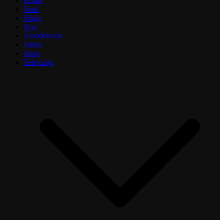
Home
Vesti
Srbija
Svet
Aranđelovac
Video
Sport
Televizija