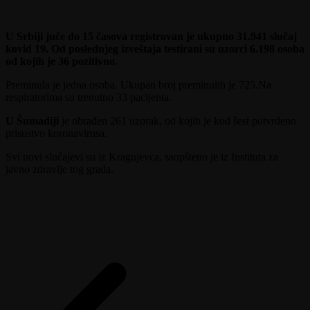
U Srbiji juče do 15 časova registrovan je ukupno 31.941 slučaj
kovid 19. Od poslednjeg izveštaja testirani su uzorci 6.198 osoba
od kojih je 36 pozitivno.
Preminula je jedna osoba. Ukupan broj preminulih je 725.Na
respiratorima su trenutno 33 pacijenta.
U Šumadiji
je obrađen 261 uzorak, od kojih je kod šest potvrđeno
prisustvo koronavirusa.
Svi novi slučajevi su iz Kragujevca, saopšteno je iz Instituta za
javno zdravlje tog grada.