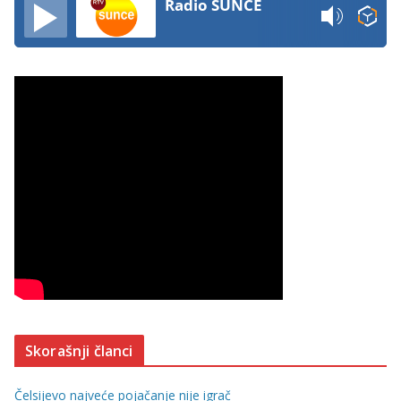
Radio SUNCE
Skorašnji članci
Čelsijevo najveće pojačanje nije igrač