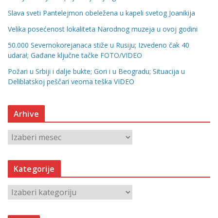
Slava sveti Pantelejmon obeležena u kapeli svetog Joanikija
Velika posećenost lokaliteta Narodnog muzeja u ovoj godini
50.000 Severnokorejanaca stiže u Rusiju; Izvedeno čak 40
udara!; Gađane ključne tačke FOTO/VIDEO
Požari u Srbiji i dalje bukte; Gori i u Beogradu; Situacija u
Deliblatskoj peščari veoma teška VIDEO
Arhive
A
r
h
Kategorije
i
v
K
e
a
t