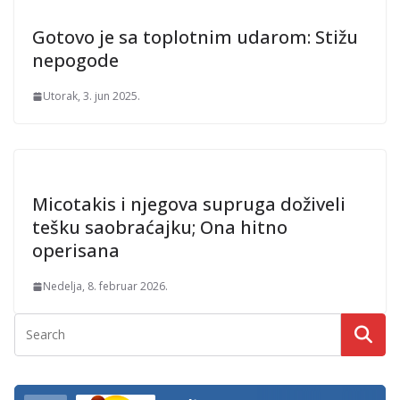
Gotovo je sa toplotnim udarom: Stižu
nepogode
Utorak, 3. jun 2025.
Micotakis i njegova supruga doživeli
tešku saobraćajku; Ona hitno
operisana
Nedelja, 8. februar 2026.