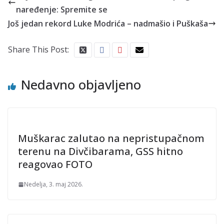
naređenje: Spremite se
Još jedan rekord Luke Modrića – nadmašio i Puškaša
Share This Post:
Nedavno objavljeno
Muškarac zalutao na nepristupačnom
terenu na Divčibarama, GSS hitno
reagovao FOTO
Nedelja, 3. maj 2026.