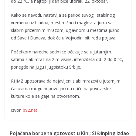
do 22 °C, a najtopliji dan biće utorak, 22. oktobar.
Kako se navodi, nastavlja se period suvog i stabilnog
vremena uz hladna, mestimično i maglovita jutra sa
slabim prizemnim mrazom, uglavnom u mestima južno
od Save i Dunava, dok će u Vojvodini biti ređa pojava.
Početkom naredne sedmice očekuje se u jutarnjim
satima slab mraz na 2 m visine, intenziteta od -2 do 0 °C,
ponegde na jugu i jugoistoku Srbije.
RHMZ upozorava da najavljeni slabi mrazevi u jutarnjim
časovima mogu nepovoljno da utiču na povrtarske
kulture koje se gaje na otvorenom.
Izvor:
b92.net
Pojačana borbena gotovost u Kini; Si Đinping izdao