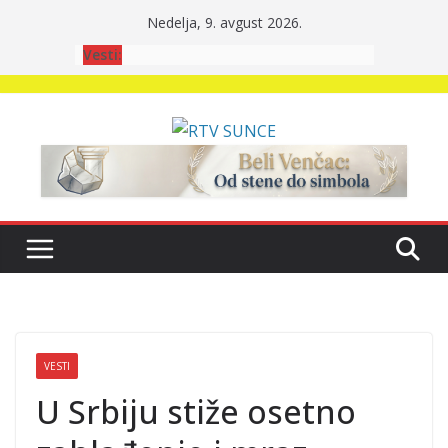
Skip
Nedelja, 9. avgust 2026.
to
Vesti:
content
VESTI
U Srbiju stiže osetno