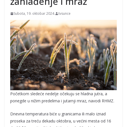
zahlađenje i mraz
Subota, 19. oktobar 2024.
tvsunce
Početkom sledeće nedelje očekuju se hladna jutra, a
ponegde u nižim predelima i jutarnji mraz, navodi RHMZ.
Dnevna temperatura biće u granicama ili malo iznad
proseka za treću dekadu oktobra, u većini mesta od 16