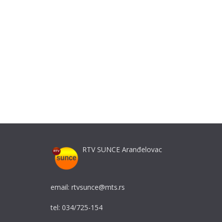
RTV SUNCE Aranđelovac
email: rtvsunce@mts.rs
tel: 034/725-154