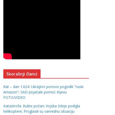
Skorašnji članci
Rat – dan 1.624: Ukrajinci ponovo pogodili "ruski
Amazon"; SAD pojačale pomoć Kijevu
FOTO/VIDEO
Katastrofa: Bukte požari; Vojska Srbije podigla
helikoptere; Proglasili su vanrednu situaciju