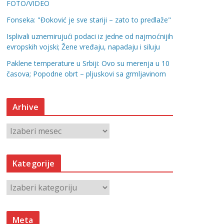
FOTO/VIDEO
Fonseka: "Đoković je sve stariji – zato to predlaže"
Isplivali uznemirujući podaci iz jedne od najmoćnijih
evropskih vojski; Žene vređaju, napadaju i siluju
Paklene temperature u Srbiji: Ovo su merenja u 10
časova; Popodne obrt – pljuskovi sa grmljavinom
Arhive
A
r
h
Kategorije
i
v
K
e
a
t
Meta
e