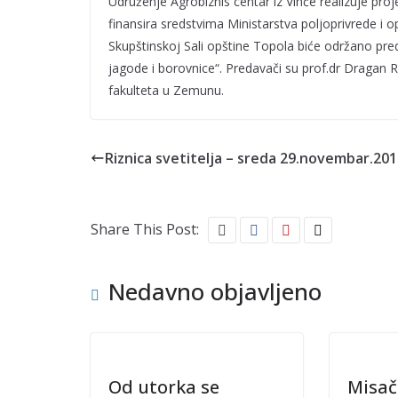
Udruženje Agrobiznis centar iz Vinče realizuje pro
finansira sredstvima Ministarstva poljoprivrede i o
Skupštinskoj Sali opštine Topola biće održano p
jagode i borovnice“. Predavači su prof.dr Dragan Ra
fakulteta u Zemunu.
Riznica svetitelja – sreda 29.novembar.20
Share This Post:
Nedavno objavljeno
Od utorka se
Misača