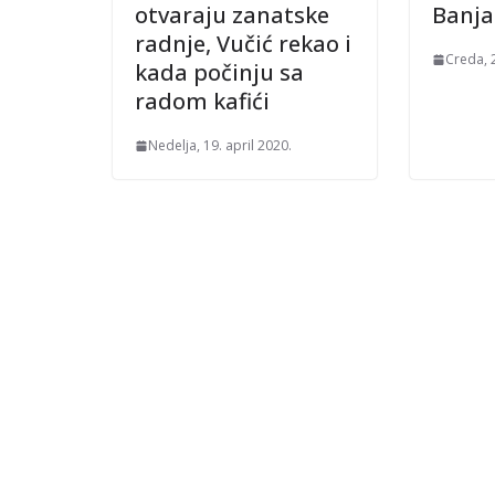
otvaraju zanatske
Banja
radnje, Vučić rekao i
Creda, 
kada počinju sa
radom kafići
Nedelja, 19. april 2020.