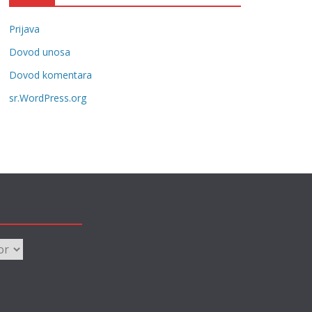
g
Prijava
o
r
Dovod unosa
i
Dovod komentara
j
sr.WordPress.org
e