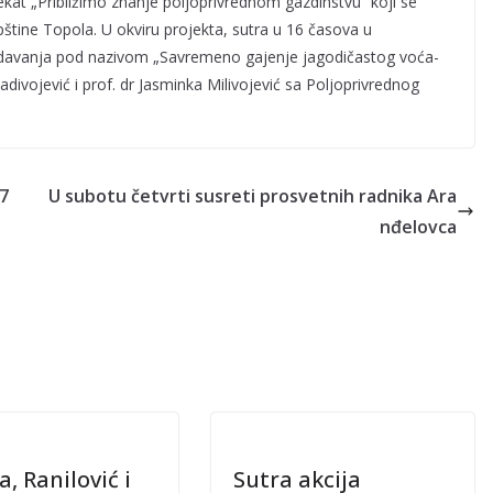
jekat „Približimo znanje poljoprivrednom gazdinstvu“ koji se
pštine Topola. U okviru projekta, sutra u 16 časova u
redavanja pod nazivom „Savremeno gajenje jagodičastog voća-
divojević i prof. dr Jasminka Milivojević sa Poljoprivrednog
17
U subotu četvrti susreti prosvetnih radnika Ara
nđelovca
, Ranilović i
Sutra akcija