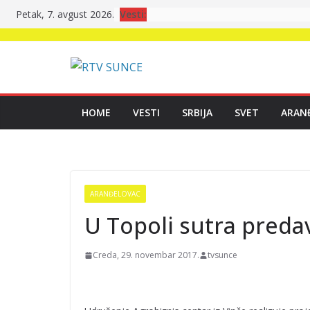
Skip
Vesti:
Petak, 7. avgust 2026.
to
content
HOME
VESTI
SRBIJA
SVET
ARAN
ARANĐELOVAC
U Topoli sutra preda
Creda, 29. novembar 2017.
tvsunce