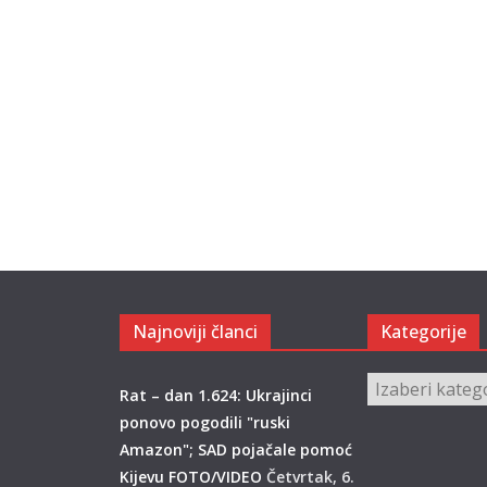
Najnoviji članci
Kategorije
Kategorije
Rat – dan 1.624: Ukrajinci
ponovo pogodili "ruski
Amazon"; SAD pojačale pomoć
Kijevu FOTO/VIDEO
Četvrtak, 6.