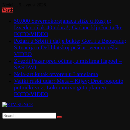
Skip
Nedelja, 9. avgust 2026.
to
Vesti:
content
50.000 Severnokorejanaca stiže u Rusiju;
Izvedeno čak 40 udara!; Gađane ključne tačke
FOTO/VIDEO
Požari u Srbiji i dalje bukte; Gori i u Beogradu;
Situacija u Deliblatskoj peščari veoma teška
VIDEO
Zvezdi Pazar pred očima, u mislima Hapoel –
SASTAVI
Nela-art kutak otvoren u Lamelama
Veliki ruski udar: Meta – Kijev; Dron pogodio
putnički voz; Lokomotivu guta plamen
FOTO/VIDEO