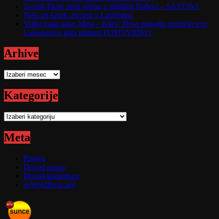
Zvezdi Pazar pred očima, u mislima Hapoel – SASTAVI
Nela-art kutak otvoren u Lamelama
Veliki ruski udar: Meta – Kijev; Dron pogodio putnički voz;
Lokomotivu guta plamen FOTO/VIDEO
Arhive
Arhive
Kategorije
Kategorije
Meta
Prijava
Dovod unosa
Dovod komentara
sr.WordPress.org