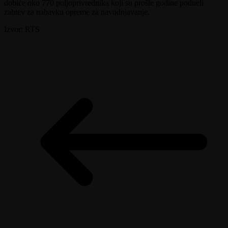
dobiće oko 770 poljoprivrednika koji su prošle godine podneli
zahtev za nabavku opreme za navodnjavanje.
Izvor: RTS