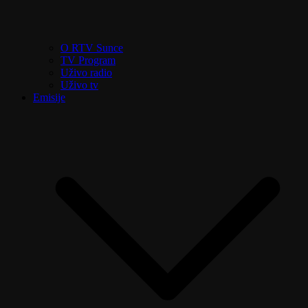
O RTV Sunce
TV Program
Uživo radio
Uživo tv
Emisije