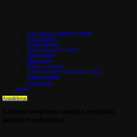
Beli Venčac: Od stene do simbola
Izaberi zdravlje
Emisija Aktuelno
Žene na delu, žene na selu
Moja porodica
Top mozaik
Pravo na različitost
Oružje i sve što treba da znate o njemu
Riznica svetitelja
Ljudi govore
Kontakt
Aranđelovac
Ukinuta besplatna analiza zemljišta
poljoprivrednicima