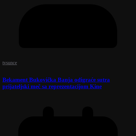
tvsunce
Bekament Bukovička Banja odigraće sutra
prijateljski meč sa reprezentacijom Kine