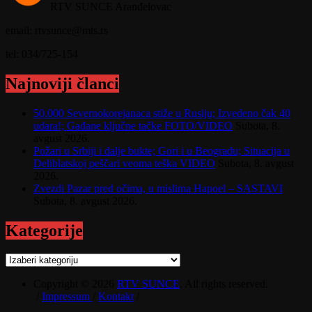
RTV SUNCE Aranđelovac
email: rtvsunce@mts.rs
tel: 034/725-154
Najnoviji članci
50.000 Severnokorejanaca stiže u Rusiju; Izvedeno čak 40
udara!; Gađane ključne tačke FOTO/VIDEO
Subota, 8.
avgust 2026.
Požari u Srbiji i dalje bukte; Gori i u Beogradu; Situacija u
Deliblatskoj peščari veoma teška VIDEO
Subota, 8. avgust
2026.
Zvezdi Pazar pred očima, u mislima Hapoel – SASTAVI
Subota, 8. avgust 2026.
Kategorije
Kategorije
Copyright © 2026
RTV SUNCE
. All rights reserved.
/
Impressum
/
Kontakt
/