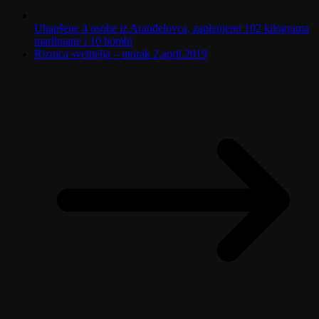
Uhapšene 4 osobe iz Aranđelovca, zaplenjeno 102 kilograma
marihuane i 10 bombi
Riznica svetitelja – utorak 2.april.2019