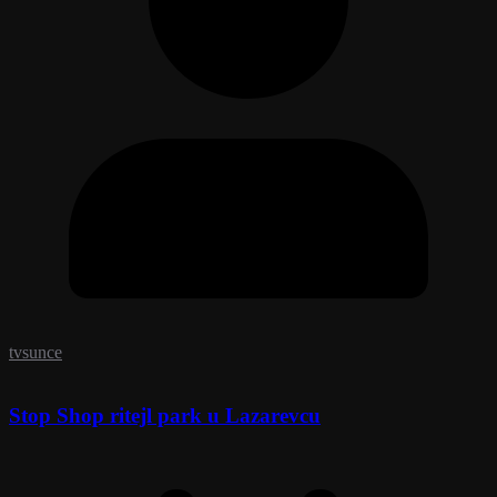
tvsunce
Stop Shop ritejl park u Lazarevcu