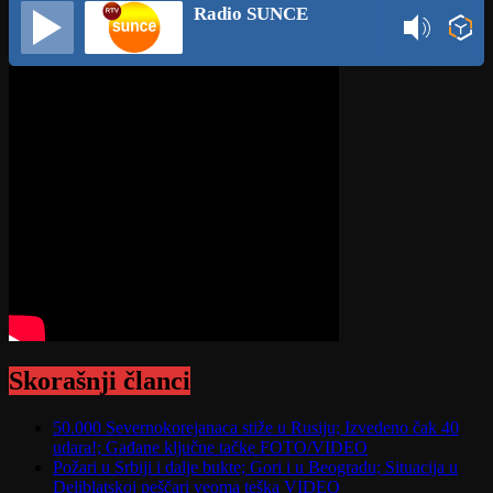
Radio SUNCE
Skorašnji članci
50.000 Severnokorejanaca stiže u Rusiju; Izvedeno čak 40
udara!; Gađane ključne tačke FOTO/VIDEO
Požari u Srbiji i dalje bukte; Gori i u Beogradu; Situacija u
Deliblatskoj peščari veoma teška VIDEO