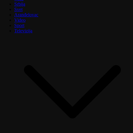
Srbija
Svet
Aranđelovac
Video
Sport
Televizija