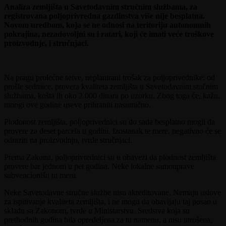
Analiza zemljišta u Savetodavnim stručnim službama, za
registrovana poljoprivredna gazdinstva više nije besplatna.
Novom uredbom, koja se ne odnosi na teritoriju autonomnih
pokrajina, nezadovoljni su i ratari, koji će imati veće troškove
proizvodnje, i stručnjaci.
Na pragu prolećne setve, neplanirani trošak za poljoprivednike: od
prošle sedmice, provera kvaliteta zemljišta u Savetodavnim stučnim
službama, košta ih oko 2.000 dinara po uzorku. Zbog toga će, kažu,
mnogi ove godine useve prihraniti nasumično.
Plodonost zemljišta, poljoprivednici su do sada besplatno mogli da
provere za deset parcela u godini. Izostanak te mere, negativno će se
odraziti na proizvodnju, tvrde stručnjaci.
Prema Zakonu, poljoprivrednici su u obavezi da plodnost zemljišta
provere bar jednom u pet godina. Neke lokalne samouprave
subvencionišu tu meru.
Neke Savetodavne stručne službe nisu akreditovane. Nemaju uslove
za ispitivanje kvaliteta zemljišta, i ne mogu da obavljaju taj posao u
skladu sa Zakonom, tvrde u Ministarstvu. Sredstva koja su
prethodnih godina bila opredeljena za tu namenu, a nisu utrošena,