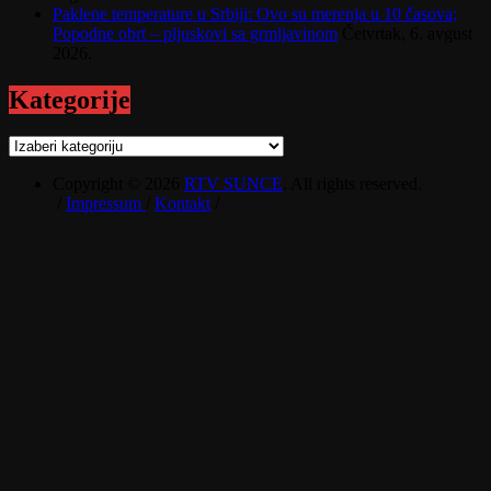
Paklene temperature u Srbiji: Ovo su merenja u 10 časova;
Popodne obrt – pljuskovi sa grmljavinom
Četvrtak, 6. avgust
2026.
Kategorije
Kategorije
Copyright © 2026
RTV SUNCE
. All rights reserved.
/
Impressum
/
Kontakt
/