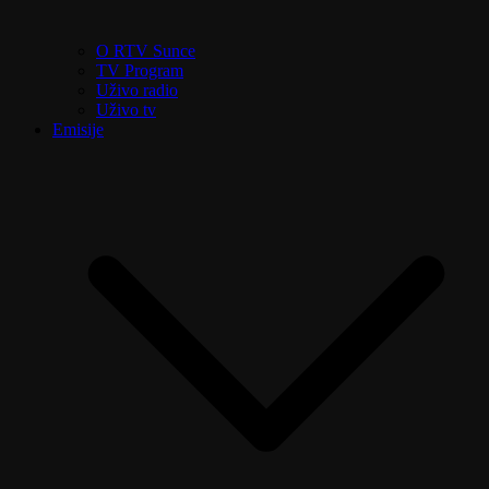
O RTV Sunce
TV Program
Uživo radio
Uživo tv
Emisije