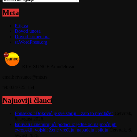
Meta
Prijava
Dovod unosa
Dovod komentara
sr.WordPress.org
RTV SUNCE Aranđelovac
email: rtvsunce@mts.rs
tel: 034/725-154
Najnoviji članci
Fonseka: "Đoković je sve stariji – zato to predlaže"
Četvrtak,
6. avgust 2026.
Isplivali uznemirujući podaci iz jedne od najmoćnijih
evropskih vojski; Žene vređaju, napadaju i siluju
Četvrtak, 6.
avgust 2026.