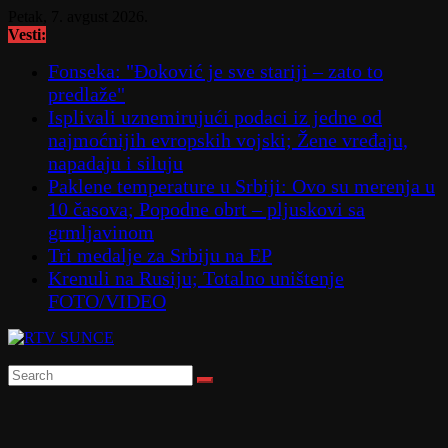
Skip
Petak, 7. avgust 2026.
to
Vesti:
content
Fonseka: "Đoković je sve stariji – zato to
predlaže"
Isplivali uznemirujući podaci iz jedne od
najmoćnijih evropskih vojski; Žene vređaju,
napadaju i siluju
Paklene temperature u Srbiji: Ovo su merenja u
10 časova; Popodne obrt – pljuskovi sa
grmljavinom
Tri medalje za Srbiju na EP
Krenuli na Rusiju; Totalno uništenje
FOTO/VIDEO