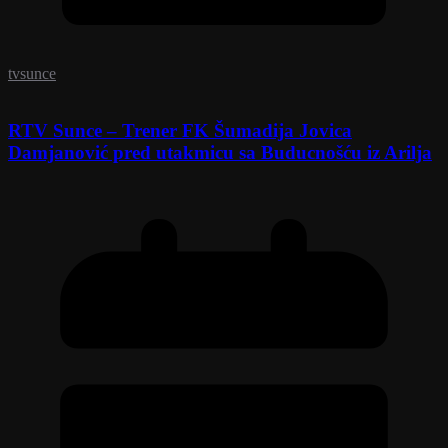
tvsunce
RTV Sunce – Trener FK Šumadija Jovica
Damjanović pred utakmicu sa Buducnošću iz Arilja