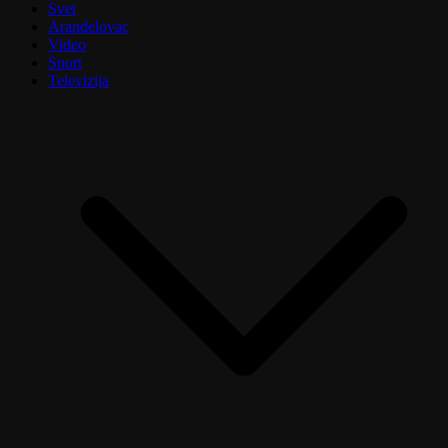
Svet
Aranđelovac
Video
Sport
Televizija