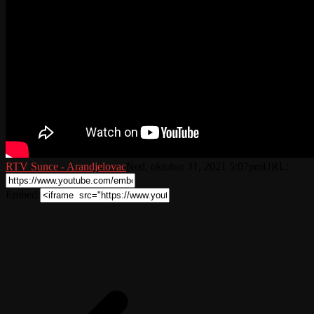
RTV Sunce - Arandjelovac
Ned, oktobar 31, 2021 5:07pm
URL:
Embed: