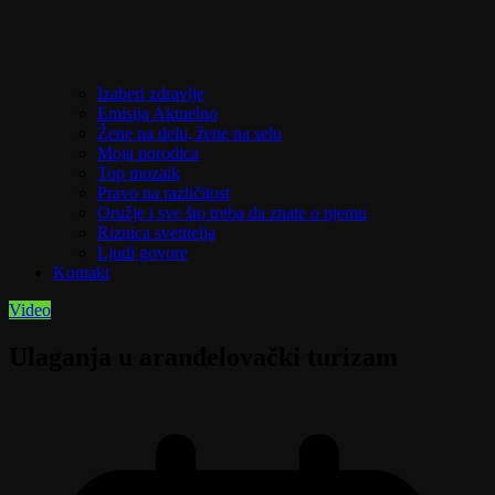
Izaberi zdravlje
Emisija Aktuelno
Žene na delu, žene na selu
Moja porodica
Top mozaik
Pravo na različitost
Oružje i sve što treba da znate o njemu
Riznica svetitelja
Ljudi govore
Kontakt
Video
Ulaganja u aranđelovački turizam