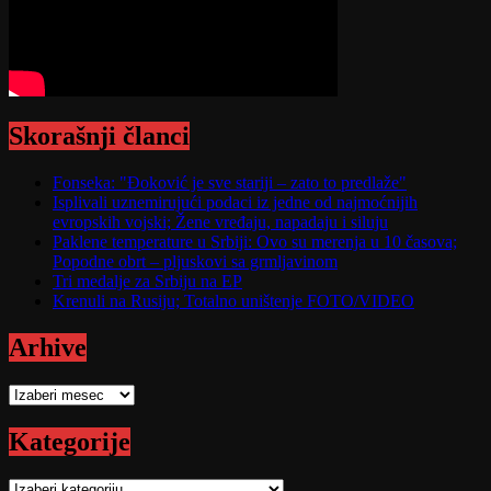
Skorašnji članci
Fonseka: "Đoković je sve stariji – zato to predlaže"
Isplivali uznemirujući podaci iz jedne od najmoćnijih
evropskih vojski; Žene vređaju, napadaju i siluju
Paklene temperature u Srbiji: Ovo su merenja u 10 časova;
Popodne obrt – pljuskovi sa grmljavinom
Tri medalje za Srbiju na EP
Krenuli na Rusiju; Totalno uništenje FOTO/VIDEO
Arhive
Arhive
Kategorije
Kategorije