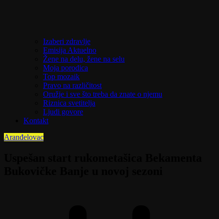
Izaberi zdravlje
Emisija Aktuelno
Žene na delu, žene na selu
Moja porodica
Top mozaik
Pravo na različitost
Oružje i sve što treba da znate o njemu
Riznica svetitelja
Ljudi govore
Kontakt
Aranđelovac
Uspešan start rukometašica Bekamenta
Bukovičke Banje u novoj sezoni