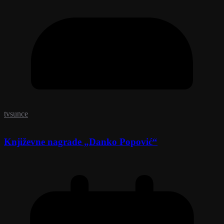
tvsunce
Književne nagrade „Danko Popović“