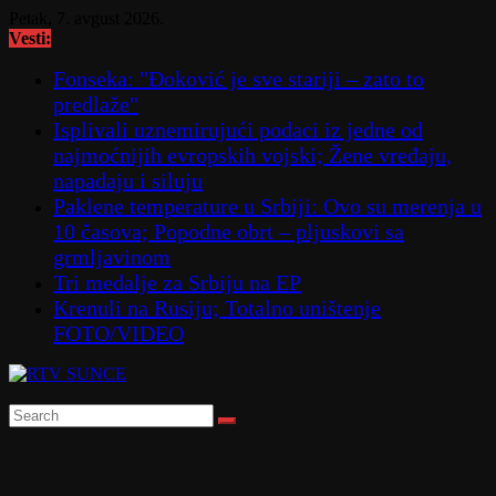
Skip
Petak, 7. avgust 2026.
to
Vesti:
content
Fonseka: "Đoković je sve stariji – zato to
predlaže"
Isplivali uznemirujući podaci iz jedne od
najmoćnijih evropskih vojski; Žene vređaju,
napadaju i siluju
Paklene temperature u Srbiji: Ovo su merenja u
10 časova; Popodne obrt – pljuskovi sa
grmljavinom
Tri medalje za Srbiju na EP
Krenuli na Rusiju; Totalno uništenje
FOTO/VIDEO