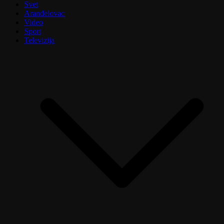
Svet
Aranđelovac
Video
Sport
Televizija