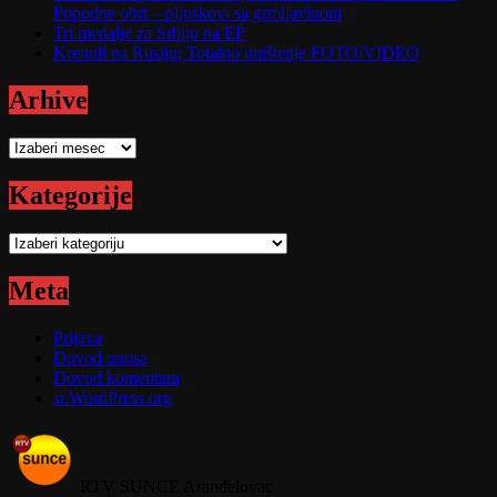
Popodne obrt – pljuskovi sa grmljavinom
Tri medalje za Srbiju na EP
Krenuli na Rusiju; Totalno uništenje FOTO/VIDEO
Arhive
Arhive
Kategorije
Kategorije
Meta
Prijava
Dovod unosa
Dovod komentara
sr.WordPress.org
RTV SUNCE Aranđelovac