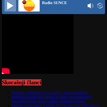
Radio SUNCE
Skorašnji članci
Fonseka: "Đoković je sve stariji – zato to predlaže"
Isplivali uznemirujući podaci iz jedne od najmoćnijih
evropskih vojski; Žene vređaju, napadaju i siluju
Paklene temperature u Srbiji: Ovo su merenja u 10 časova;