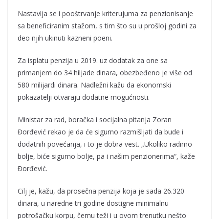
Nastavlja se i pooštrvanje kriterujuma za penzionisanje
sa beneficiranim stažom, s tim što su u prošloj godini za
deo njih ukinuti kazneni poeni.
Za isplatu penzija u 2019. uz dodatak za one sa
primanjem do 34 hiljade dinara, obezbeđeno je više od
580 milijardi dinara. Nadležni kažu da ekonomski
pokazatelji otvaraju dodatne mogućnosti.
Ministar za rad, boračka i socijalna pitanja Zoran
Đorđević rekao je da će sigurno razmišljati da bude i
dodatnih povećanja, i to je dobra vest. „Ukoliko radimo
bolje, biće sigurno bolje, pa i našim penzionerima“, kaže
Đorđević.
Cilj je, kažu, da prosečna penzija koja je sada 26.320
dinara, u naredne tri godine dostigne minimalnu
potrošačku korpu, čemu teži i u ovom trenutku nešto