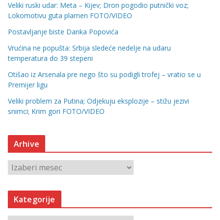
Veliki ruski udar: Meta – Kijev; Dron pogodio putnički voz;
Lokomotivu guta plamen FOTO/VIDEO
Postavljanje biste Danka Popovića
Vrućina ne popušta: Srbija sledeće nedelje na udaru
temperatura do 39 stepeni
Otišao iz Arsenala pre nego što su podigli trofej – vratio se u
Premijer ligu
Veliki problem za Putina; Odjekuju eksplozije – stižu jezivi
snimci; Krim gori FOTO/VIDEO
Arhive
A
r
h
Kategorije
i
v