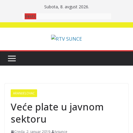
Skip
Subota, 8. avgust 2026.
to
Vesti:
content
ARANĐELOVAC
Veće plate u javnom
sektoru
Creda, 2. januar 2019.
tvsunce