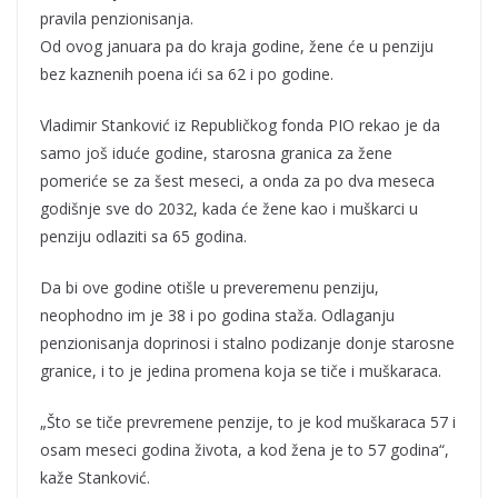
pravila penzionisanja.
Od ovog januara pa do kraja godine, žene će u penziju
bez kaznenih poena ići sa 62 i po godine.
Vladimir Stanković iz Republičkog fonda PIO rekao je da
samo još iduće godine, starosna granica za žene
pomeriće se za šest meseci, a onda za po dva meseca
godišnje sve do 2032, kada će žene kao i muškarci u
penziju odlaziti sa 65 godina.
Da bi ove godine otišle u preveremenu penziju,
neophodno im je 38 i po godina staža. Odlaganju
penzionisanja doprinosi i stalno podizanje donje starosne
granice, i to je jedina promena koja se tiče i muškaraca.
„Što se tiče prevremene penzije, to je kod muškaraca 57 i
osam meseci godina života, a kod žena je to 57 godina“,
kaže Stanković.