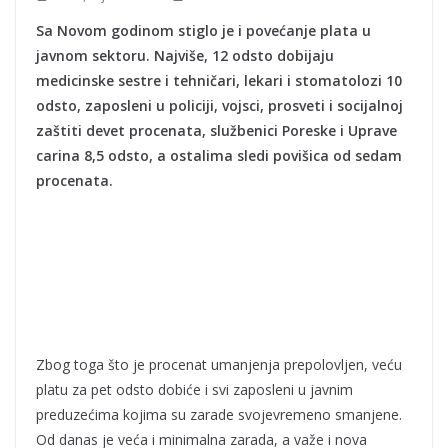
Sa Novom godinom stiglo je i povećanje plata u
javnom sektoru. Najviše, 12 odsto dobijaju
medicinske sestre i tehničari, lekari i stomatolozi 10
odsto, zaposleni u policiji, vojsci, prosveti i socijalnoj
zaštiti devet procenata, službenici Poreske i Uprave
carina 8,5 odsto, a ostalima sledi povišica od sedam
procenata.
Zbog toga što je procenat umanjenja prepolovljen, veću
platu za pet odsto dobiće i svi zaposleni u javnim
preduzećima kojima su zarade svojevremeno smanjene.
Od danas je veća i minimalna zarada, a važe i nova