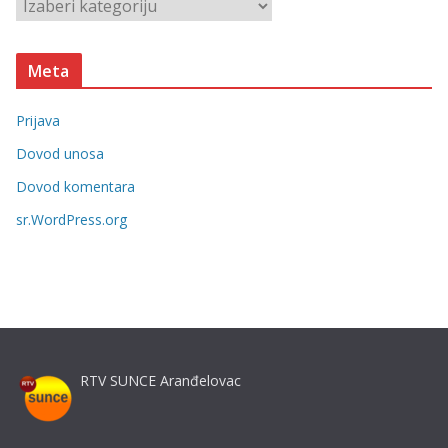
K
e
a
t
Meta
e
g
Prijava
o
r
Dovod unosa
i
Dovod komentara
j
sr.WordPress.org
e
RTV SUNCE Aranđelovac