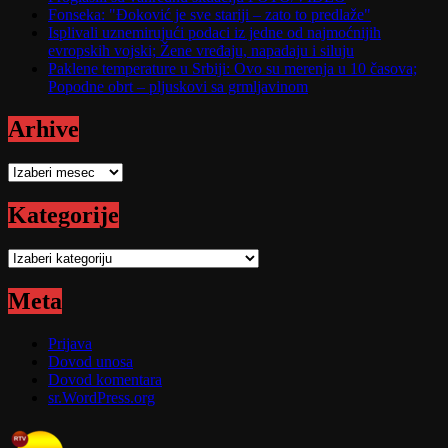
Fonseka: "Đoković je sve stariji – zato to predlaže"
Isplivali uznemirujući podaci iz jedne od najmoćnijih
evropskih vojski; Žene vređaju, napadaju i siluju
Paklene temperature u Srbiji: Ovo su merenja u 10 časova;
Popodne obrt – pljuskovi sa grmljavinom
Arhive
Arhive
Kategorije
Kategorije
Meta
Prijava
Dovod unosa
Dovod komentara
sr.WordPress.org