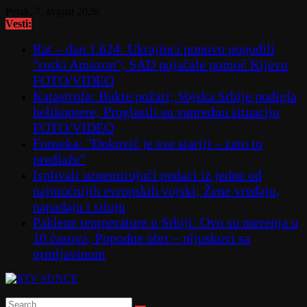
Skip
Petak, 7. avgust 2026.
to
Vesti:
content
Rat – dan 1.624: Ukrajinci ponovo pogodili
"ruski Amazon"; SAD pojačale pomoć Kijevu
FOTO/VIDEO
Katastrofa: Bukte požari; Vojska Srbije podigla
helikoptere; Proglasili su vanrednu situaciju
FOTO/VIDEO
Fonseka: "Đoković je sve stariji – zato to
predlaže"
Isplivali uznemirujući podaci iz jedne od
najmoćnijih evropskih vojski; Žene vređaju,
napadaju i siluju
Paklene temperature u Srbiji: Ovo su merenja u
10 časova; Popodne obrt – pljuskovi sa
grmljavinom