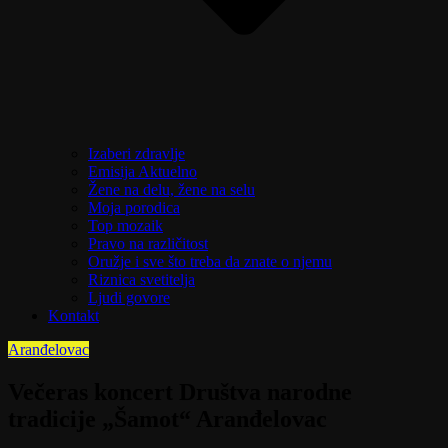
Izaberi zdravlje
Emisija Aktuelno
Žene na delu, žene na selu
Moja porodica
Top mozaik
Pravo na različitost
Oružje i sve što treba da znate o njemu
Riznica svetitelja
Ljudi govore
Kontakt
Aranđelovac
Večeras koncert Društva narodne
tradicije „Šamot“ Aranđelovac