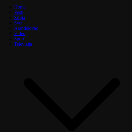
Home
Vesti
Srbija
Svet
Aranđelovac
Video
Sport
Televizija