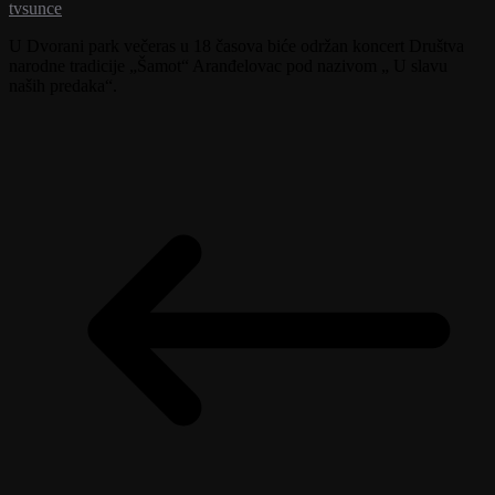
tvsunce
U Dvorani park večeras u 18 časova biće održan koncert Društva
narodne tradicije „Šamot“ Aranđelovac pod nazivom „ U slavu
naših predaka“.