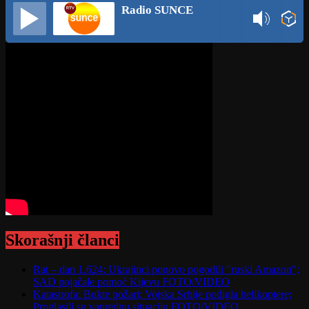
Radio SUNCE
Skorašnji članci
Rat – dan 1.624: Ukrajinci ponovo pogodili "ruski Amazon";
SAD pojačale pomoć Kijevu FOTO/VIDEO
Katastrofa: Bukte požari; Vojska Srbije podigla helikoptere;
Proglasili su vanrednu situaciju FOTO/VIDEO