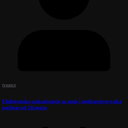
tvsunce
Elektronsko zakazivanje za upis i testiranje prvaka
počinje od 28.maja