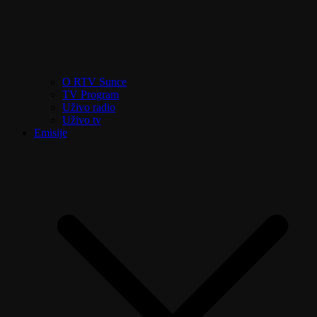
O RTV Sunce
TV Program
Uživo radio
Uživo tv
Emisije