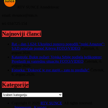
RTV SUNCE Aranđelovac
email: rtvsunce@mts.rs
tel: 034/725-154
Najnoviji članci
Rat – dan 1.624: Ukrajinci ponovo pogodili "ruski Amazon";
SAD pojačale pomoć Kijevu FOTO/VIDEO
Četvrtak, 6.
avgust 2026.
Katastrofa: Bukte požari; Vojska Srbije podigla helikoptere;
Proglasili su vanrednu situaciju FOTO/VIDEO
Četvrtak, 6.
avgust 2026.
Fonseka: "Đoković je sve stariji – zato to predlaže"
Četvrtak,
6. avgust 2026.
Kategorije
Kategorije
Copyright © 2026
RTV SUNCE
. All rights reserved.
/
Impressum
/
Kontakt
/