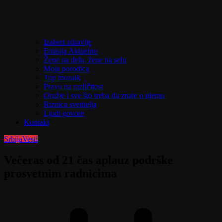
Izaberi zdravlje
Emisija Aktuelno
Žene na delu, žene na selu
Moja porodica
Top mozaik
Pravo na različitost
Oružje i sve što treba da znate o njemu
Riznica svetitelja
Ljudi govore
Kontakt
Srbija
Vesti
Večeras od 21 čas aplauz podrške
prosvetnim radnicima