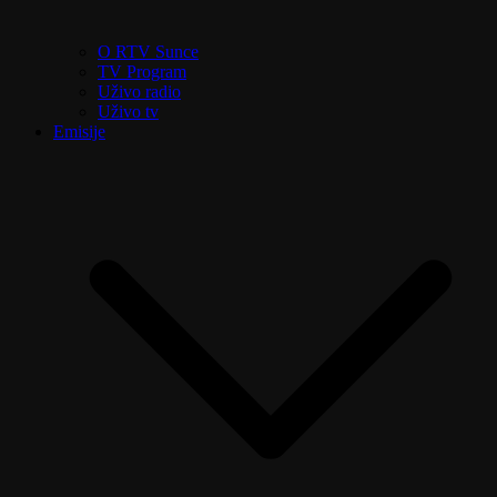
O RTV Sunce
TV Program
Uživo radio
Uživo tv
Emisije