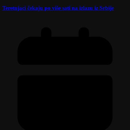
Teretnjaci čekaju po više sati na izlazu iz Srbije