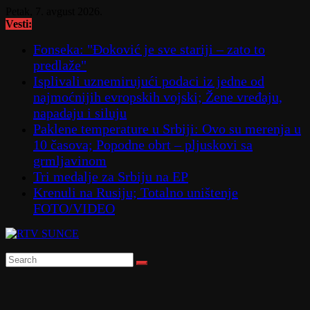
Skip
Petak, 7. avgust 2026.
to
Vesti:
content
Fonseka: "Đoković je sve stariji – zato to
predlaže"
Isplivali uznemirujući podaci iz jedne od
najmoćnijih evropskih vojski; Žene vređaju,
napadaju i siluju
Paklene temperature u Srbiji: Ovo su merenja u
10 časova; Popodne obrt – pljuskovi sa
grmljavinom
Tri medalje za Srbiju na EP
Krenuli na Rusiju; Totalno uništenje
FOTO/VIDEO