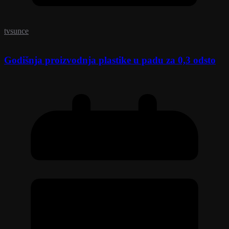
tvsunce
Godišnja proizvodnja plastike u padu za 0,3 odsto