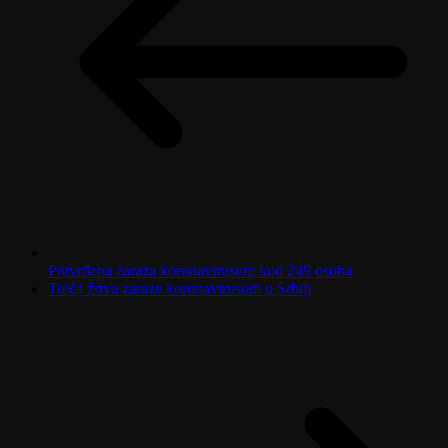
Potvrđena zaraza koronavirusom kod 249 osoba
Treća žrtva zaraze koronavirusom u Srbiji