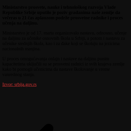
Ministarstvo prosvete, nauke i tehnološkog razvoja Vlade
Republike Srbije uputilo je poziv građanima naše zemlje da
večeras u 21 čas aplauzom podrže prosvetne radnike i proces
učenja na daljinu.
Ministarstvo je od 17. marta organizovalo nastavu, odnosno, učenje
na daljinu za učenike osnovnih škola u Srbiji, a potom i nastavu za
učenike srednjih škola, kao i za đake koji se školuju na jezicima
nacionalnih manjina.
U proces omogućavanja onlajn i nastave na daljinu punim
kapacitetima uključili su se prosvetni radnici iz svih krajeva zemlje
kako bi pomogli učenicima da nastave školovanje u vreme
vanrednog stanja.
Izvor: srbija.gov.rs