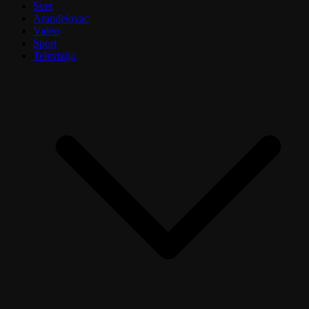
Svet
Aranđelovac
Video
Sport
Televizija