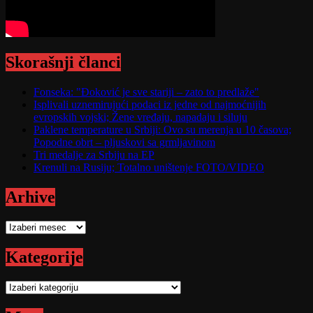
Skorašnji članci
Fonseka: "Đoković je sve stariji – zato to predlaže"
Isplivali uznemirujući podaci iz jedne od najmoćnijih
evropskih vojski; Žene vređaju, napadaju i siluju
Paklene temperature u Srbiji: Ovo su merenja u 10 časova;
Popodne obrt – pljuskovi sa grmljavinom
Tri medalje za Srbiju na EP
Krenuli na Rusiju; Totalno uništenje FOTO/VIDEO
Arhive
Arhive
Kategorije
Kategorije