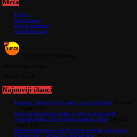
Meta
Prijava
Dovod unosa
Dovod komentara
sr.WordPress.org
RTV SUNCE Aranđelovac
email: rtvsunce@mts.rs
tel: 034/725-154
Najnoviji članci
Fonseka: "Đoković je sve stariji – zato to predlaže"
Četvrtak,
6. avgust 2026.
Isplivali uznemirujući podaci iz jedne od najmoćnijih
evropskih vojski; Žene vređaju, napadaju i siluju
Četvrtak, 6.
avgust 2026.
Paklene temperature u Srbiji: Ovo su merenja u 10 časova;
Popodne obrt – pljuskovi sa grmljavinom
Četvrtak, 6. avgust